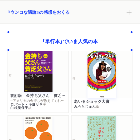
『ウンコな議論』の感想をおくる
「単行本」でいま人気の本
改訂版 金持ち父さん 貧乏父さん
─アメリカの金持ちが教えてくれるお金の哲学
老いるショック大賞
ロバート・キヨサキ
著
みうらじゅん
編
白根美保子
訳