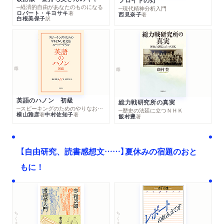
フロイトの灯
─経済的自由があなたのものになる
─現代精神分析入門
ロバート・キヨサキ
著
西見奈子
著
白根美保子
訳
英語のハノン 初級
総力戦研究所の真実
─スピーキングのためのやりなおし英文法スーパードリル
─歴史の法廷に立つＮＨＫ
横山雅彦
中村佐知子
著
著
飯村豊
著
【自由研究、読書感想文……】夏休みの宿題のおと
もに！
ちくま文庫
ちくま学芸文庫