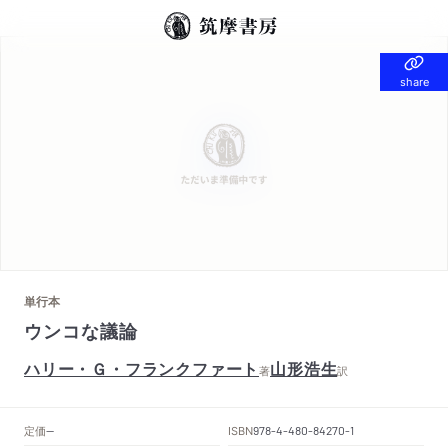
share
share
単行本
ウンコな議論
ハリー・Ｇ・フランクファート
山形浩生
著
訳
定価
ISBN
--
978-4-480-84270-1