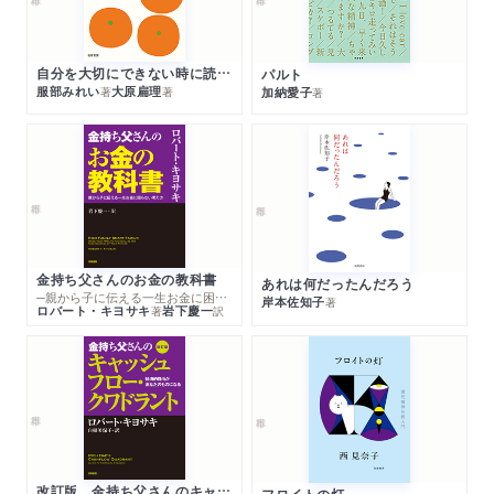
自分を大切にできない時に読む本
パルト
服部みれい
大原扁理
加納愛子
著
著
著
金持ち父さんのお金の教科書
あれは何だったんだろう
─親から子に伝える一生お金に困らない考え方
岸本佐知子
著
ロバート・キヨサキ
岩下慶一
著
訳
改訂版 金持ち父さんのキャッシュフロー・クワドラント