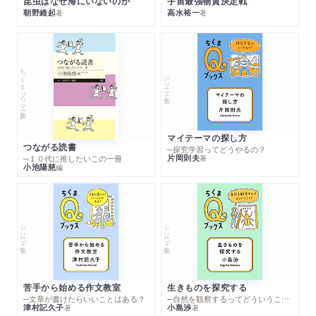
昆虫はなぜ海にいないのか
宇宙最強物質決定戦
朝野維起
高水裕一
著
著
ちくまプリマー新書
シリーズ・全集
マイテーマの探し方
つながる読書
─探究学習ってどうやるの？
片岡則夫
著
─１０代に推したいこの一冊
小池陽慈
編
シリーズ・全集
シリーズ・全集
苦手から始める作文教室
生きものを探究する
─文章が書けたらいいことはある？
─自然を観察するってどういうこと？
津村記久子
小島渉
著
著