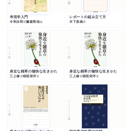
考現学入門
レポートの組み立て方
今和次郎
藤森照信
木下是雄
著
編
著
ちくま文庫
ちくま文庫
身近な雑草の愉快な生きかた
身近な雑草の愉快な生きかた
三上修
稲垣栄洋
三上修
稲垣栄洋
著
著
著
著
ちくまプリマー新書
ちくま新書