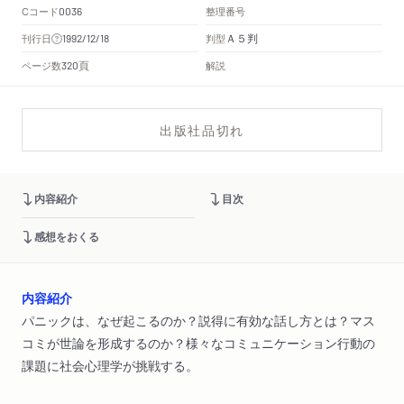
Cコード
整理番号
0036
Ａ５判
刊行日
判型
1992/12/18
頁
ページ数
解説
320
出版社品切れ
内容紹介
目次
感想をおくる
内容紹介
パニックは、なぜ起こるのか？説得に有効な話し方とは？マス
コミが世論を形成するのか？様々なコミュニケーション行動の
課題に社会心理学が挑戦する。