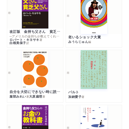
改訂版 金持ち父さん 貧乏父さん
─アメリカの金持ちが教えてくれるお金の哲学
老いるショック大賞
ロバート・キヨサキ
著
みうらじゅん
編
白根美保子
訳
自分を大切にできない時に読む本
パルト
服部みれい
大原扁理
加納愛子
著
著
著