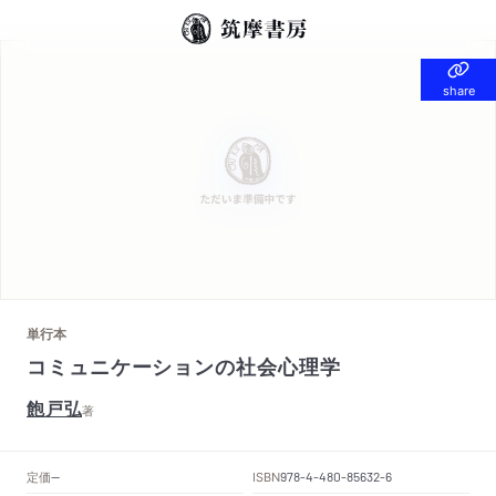
share
share
単行本
コミュニケーションの社会心理学
飽戸弘
著
定価
ISBN
--
978-4-480-85632-6