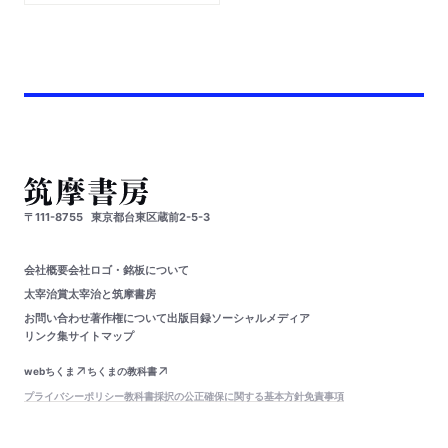
〒111-8755
東京都台東区蔵前2-5-3
会社概要
会社ロゴ・銘板について
太宰治賞
太宰治と筑摩書房
お問い合わせ
著作権について
出版目録
ソーシャルメディア
リンク集
サイトマップ
webちくま
ちくまの教科書
プライバシーポリシー
教科書採択の公正確保に関する基本方針
免責事項