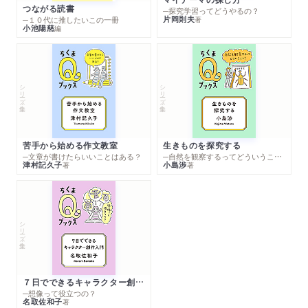
つながる読書
─探究学習ってどうやるの？
片岡則夫
著
─１０代に推したいこの一冊
小池陽慈
編
シリーズ・全集
シリーズ・全集
苦手から始める作文教室
生きものを探究する
─文章が書けたらいいことはある？
─自然を観察するってどういうこと？
津村記久子
小島渉
著
著
シリーズ・全集
７日でできるキャラクター創作入門
─想像って役立つの？
名取佐和子
著