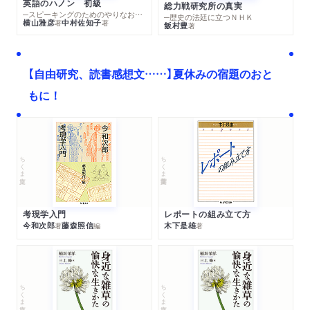
英語のハノン 初級
総力戦研究所の真実
─スピーキングのためのやりなおし英文法スーパードリル
─歴史の法廷に立つＮＨＫ
横山雅彦
中村佐知子
著
著
飯村豊
著
【自由研究、読書感想文……】夏休みの宿題のおと
もに！
ちくま文庫
ちくま学芸文庫
考現学入門
レポートの組み立て方
今和次郎
藤森照信
木下是雄
著
編
著
ちくま文庫
ちくま文庫