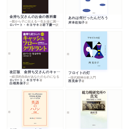
金持ち父さんのお金の教科書
あれは何だったんだろう
─親から子に伝える一生お金に困らない考え方
岸本佐知子
著
ロバート・キヨサキ
岩下慶一
著
訳
改訂版 金持ち父さんのキャッシュフロー・クワドラント
フロイトの灯
─経済的自由があなたのものになる
─現代精神分析入門
ロバート・キヨサキ
著
西見奈子
著
白根美保子
訳