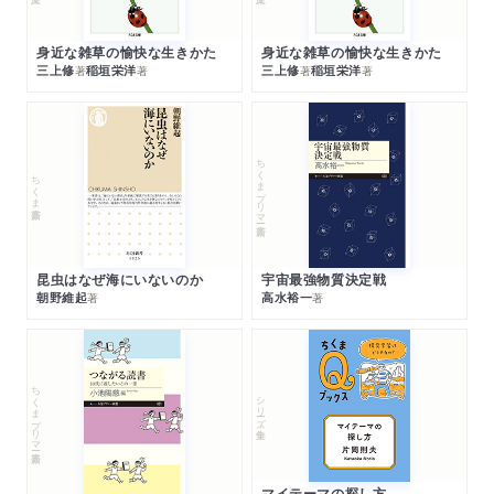
身近な雑草の愉快な生きかた
身近な雑草の愉快な生きかた
三上修
稲垣栄洋
三上修
稲垣栄洋
著
著
著
著
ちくまプリマー新書
ちくま新書
昆虫はなぜ海にいないのか
宇宙最強物質決定戦
朝野維起
高水裕一
著
著
ちくまプリマー新書
シリーズ・全集
マイテーマの探し方