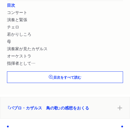
目次
コンサート
演奏と緊張
チェロ
若かりしころ
母
演奏家が見たカザルス
オーケストラ
指揮者として
カザルスと批評家たち
目次をすべて読む
バッハ
作曲家たち
現代音楽
ポップス
ピカソ
『パブロ・カザルス 鳥の歌』の感想をおくる
音楽
戦争と平和
政治