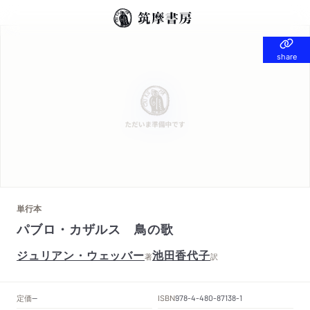
share
share
単行本
パブロ・カザルス 鳥の歌
ジュリアン・ウェッバー
池田香代子
著
訳
定価
ISBN
--
978-4-480-87138-1