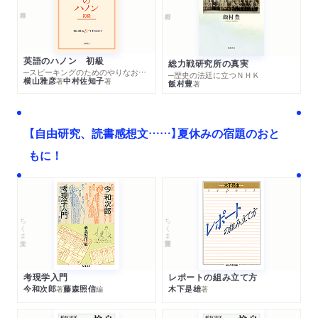
英語のハノン 初級
総力戦研究所の真実
─スピーキングのためのやりなおし英文法スーパードリル
─歴史の法廷に立つＮＨＫ
横山雅彦
中村佐知子
著
著
飯村豊
著
【自由研究、読書感想文……】夏休みの宿題のおと
もに！
ちくま文庫
ちくま学芸文庫
考現学入門
レポートの組み立て方
今和次郎
藤森照信
木下是雄
著
編
著