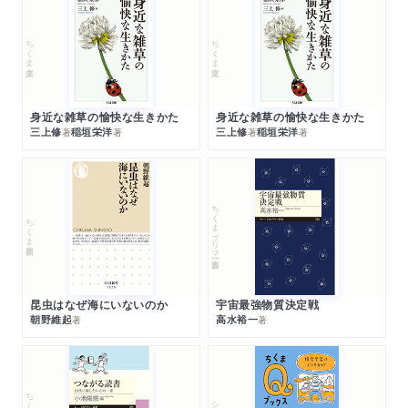
ちくま文庫
ちくま文庫
身近な雑草の愉快な生きかた
身近な雑草の愉快な生きかた
三上修
稲垣栄洋
三上修
稲垣栄洋
著
著
著
著
ちくまプリマー新書
ちくま新書
昆虫はなぜ海にいないのか
宇宙最強物質決定戦
朝野維起
高水裕一
著
著