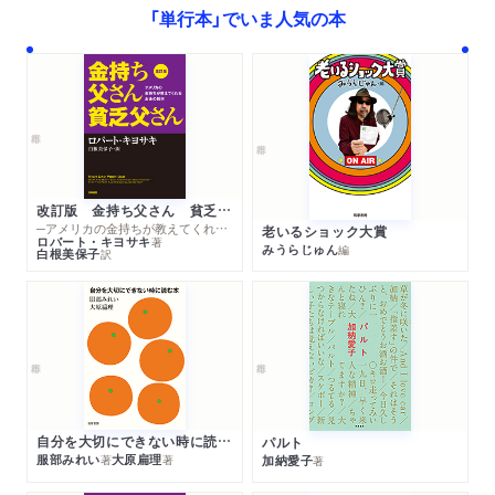
「単行本」でいま人気の本
人として
信仰
天才
教師として
テクニック
直感と解釈
レコーディング
改訂版 金持ち父さん 貧乏父さん
エイジェントと興行主
─アメリカの金持ちが教えてくれるお金の哲学
老いるショック大賞
アメリカ
ロバート・キヨサキ
著
みうらじゅん
編
白根美保子
訳
共産主義
イギリス
ツアー
スペイン
マルタとの結婚
年齢
ストラディヴァリウス
自分を大切にできない時に読む本
パルト
服部みれい
大原扁理
加納愛子
著
著
著
パイプ
教育