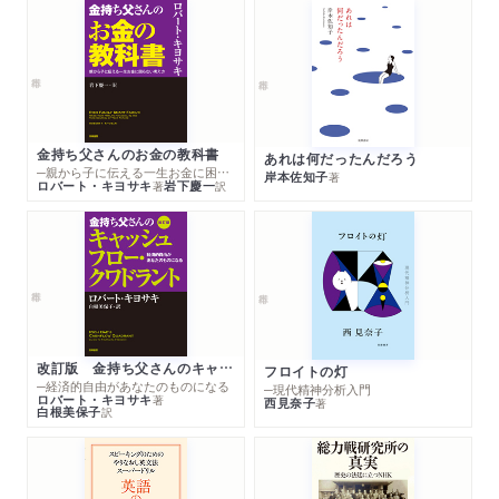
引退
仕事
金持ち父さんのお金の教科書
あれは何だったんだろう
─親から子に伝える一生お金に困らない考え方
岸本佐知子
著
ロバート・キヨサキ
岩下慶一
著
訳
改訂版 金持ち父さんのキャッシュフロー・クワドラント
フロイトの灯
─経済的自由があなたのものになる
─現代精神分析入門
ロバート・キヨサキ
著
西見奈子
著
白根美保子
訳