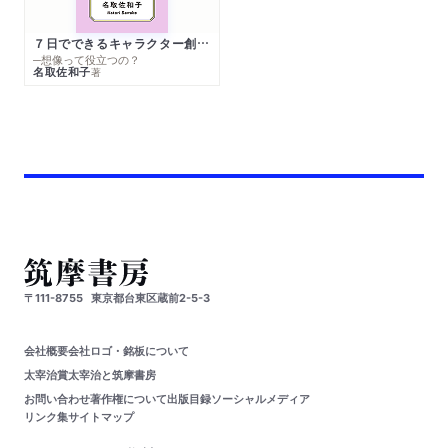
７日でできるキャラクター創作入門
─想像って役立つの？
名取佐和子
著
〒111-8755
東京都台東区蔵前2-5-3
会社概要
会社ロゴ・銘板について
太宰治賞
太宰治と筑摩書房
お問い合わせ
著作権について
出版目録
ソーシャルメディア
リンク集
サイトマップ