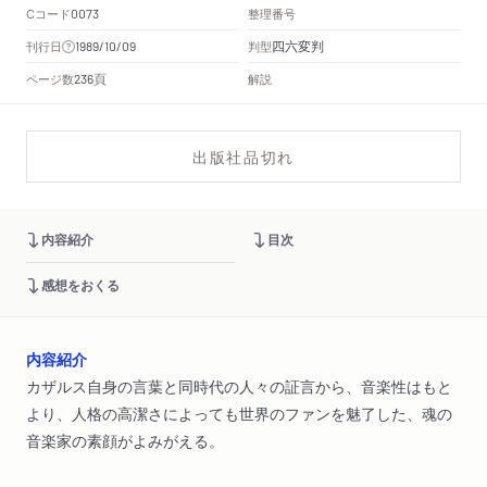
Cコード
整理番号
0073
四六変判
刊行日
判型
1989/10/09
頁
ページ数
解説
236
出版社品切れ
内容紹介
目次
感想をおくる
内容紹介
カザルス自身の言葉と同時代の人々の証言から、音楽性はもと
より、人格の高潔さによっても世界のファンを魅了した、魂の
音楽家の素顔がよみがえる。