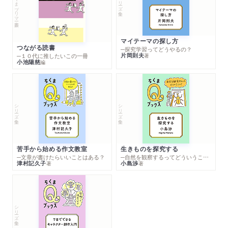
ちくまプリマー新書
シリーズ・全集
マイテーマの探し方
つながる読書
─探究学習ってどうやるの？
片岡則夫
著
─１０代に推したいこの一冊
小池陽慈
編
シリーズ・全集
シリーズ・全集
苦手から始める作文教室
生きものを探究する
─文章が書けたらいいことはある？
─自然を観察するってどういうこと？
津村記久子
小島渉
著
著
シリーズ・全集