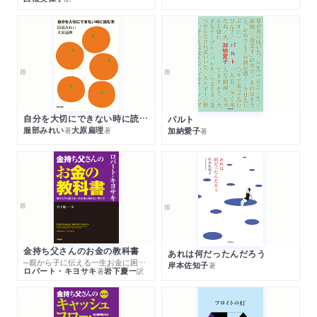
自分を大切にできない時に読む本
パルト
服部みれい
大原扁理
加納愛子
著
著
著
金持ち父さんのお金の教科書
あれは何だったんだろう
─親から子に伝える一生お金に困らない考え方
岸本佐知子
著
ロバート・キヨサキ
岩下慶一
著
訳