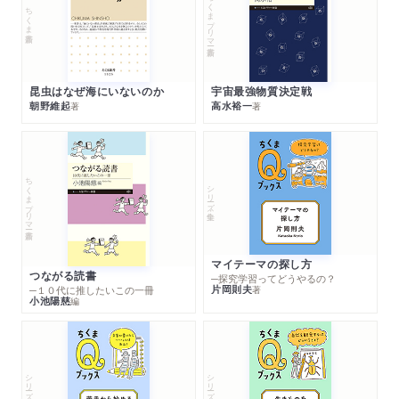
ちくまプリマー新書
ちくま新書
昆虫はなぜ海にいないのか
宇宙最強物質決定戦
朝野維起
高水裕一
著
著
ちくまプリマー新書
シリーズ・全集
マイテーマの探し方
つながる読書
─探究学習ってどうやるの？
片岡則夫
著
─１０代に推したいこの一冊
小池陽慈
編
シリーズ・全集
シリーズ・全集