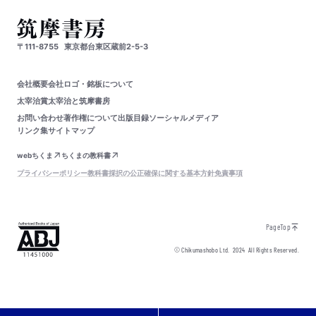
〒111-8755
東京都台東区蔵前2-5-3
会社概要
会社ロゴ・銘板について
太宰治賞
太宰治と筑摩書房
お問い合わせ
著作権について
出版目録
ソーシャルメディア
リンク集
サイトマップ
webちくま
ちくまの教科書
プライバシーポリシー
教科書採択の公正確保に関する基本方針
免責事項
PageTop
© Chikumashobo Ltd.
2024
All Rights Reserved.