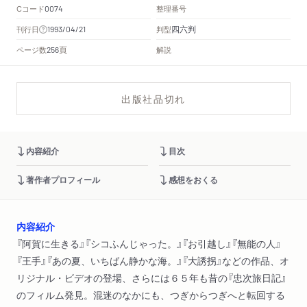
Cコード
整理番号
0074
四六判
刊行日
判型
1993/04/21
頁
ページ数
解説
256
出版社品切れ
内容紹介
目次
著作者プロフィール
感想をおくる
内容紹介
『阿賀に生きる』『シコふんじゃった。』『お引越し』『無能の人』
『王手』『あの夏、いちばん静かな海。』『大誘拐』などの作品、オ
リジナル・ビデオの登場、さらには６５年も昔の『忠次旅日記』
のフィルム発見。混迷のなかにも、つぎからつぎへと転回する