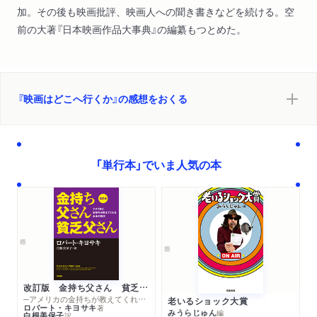
加。その後も映画批評、映画人への聞き書きなどを続ける。空
前の大著『日本映画作品大事典』の編纂もつとめた。
『映画はどこへ行くか』の感想をおくる
「単行本」でいま人気の本
改訂版 金持ち父さん 貧乏父さん
─アメリカの金持ちが教えてくれるお金の哲学
老いるショック大賞
ロバート・キヨサキ
著
みうらじゅん
編
白根美保子
訳