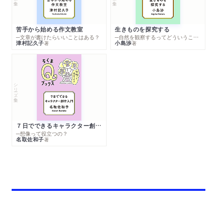
苦手から始める作文教室
生きものを探究する
─文章が書けたらいいことはある？
─自然を観察するってどういうこと？
津村記久子
小島渉
著
著
シリーズ・全集
７日でできるキャラクター創作入門
─想像って役立つの？
名取佐和子
著