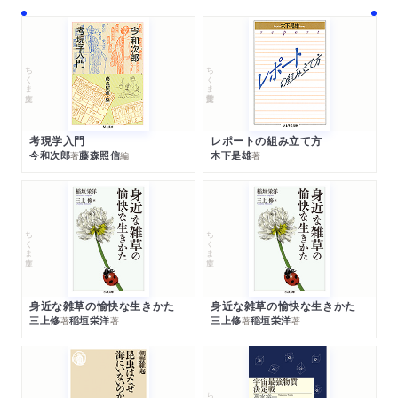
ちくま文庫
ちくま学芸文庫
考現学入門
レポートの組み立て方
今和次郎
藤森照信
木下是雄
著
編
著
ちくま文庫
ちくま文庫
身近な雑草の愉快な生きかた
身近な雑草の愉快な生きかた
三上修
稲垣栄洋
三上修
稲垣栄洋
著
著
著
著