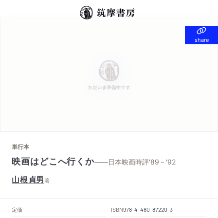
share
share
単行本
映画はどこへ行くか
——日本映画時評'89－'92
山根貞男
著
定価
ISBN
--
978-4-480-87220-3