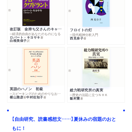
改訂版 金持ち父さんのキャッシュフロー・クワドラント
フロイトの灯
─経済的自由があなたのものになる
─現代精神分析入門
ロバート・キヨサキ
著
西見奈子
著
白根美保子
訳
英語のハノン 初級
総力戦研究所の真実
─スピーキングのためのやりなおし英文法スーパードリル
─歴史の法廷に立つＮＨＫ
横山雅彦
中村佐知子
著
著
飯村豊
著
【自由研究、読書感想文……】夏休みの宿題のおと
もに！