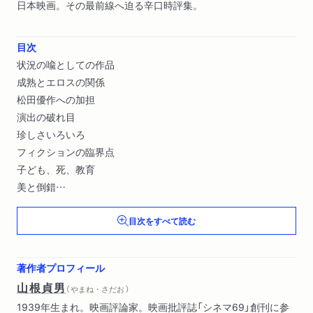
日本映画。その最前線へ迫る辛口時評集。
目次
状況の喩としての作品
成熟とエロスの関係
松田優作への加担
演出の破れ目
珍しさいろいろ
フィクションの臨界点
子ども、死、教育
美と倒錯
正体不明の面白さ
目次をすべて読む
東映Ｖシネマの可能性〔ほか〕
著作者プロフィール
山根貞男
（ やまね・さだお ）
1939年生まれ。映画評論家。映画批評誌「シネマ69」創刊に参