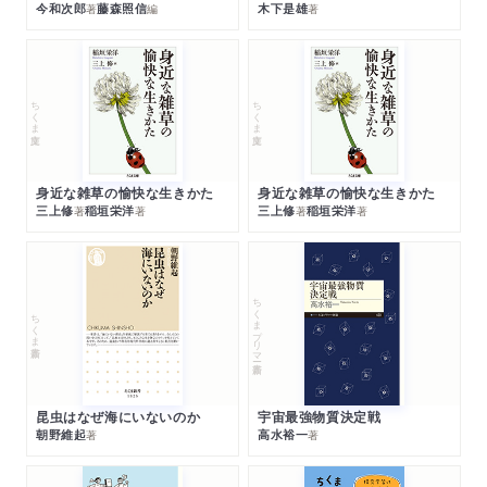
今和次郎
藤森照信
木下是雄
著
編
著
ちくま文庫
ちくま文庫
身近な雑草の愉快な生きかた
身近な雑草の愉快な生きかた
三上修
稲垣栄洋
三上修
稲垣栄洋
著
著
著
著
ちくまプリマー新書
ちくま新書
昆虫はなぜ海にいないのか
宇宙最強物質決定戦
朝野維起
高水裕一
著
著