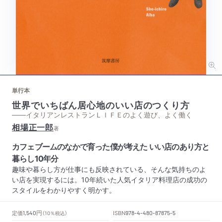
単行本
世界でいちばん居心地のいい店のつくり方
——イタリアンレストランＬＩＦＥのよく遊び、よく働く
相場正一郎
著
カフェブームのなかで育った僕が考えた いい店のあり方と
暮らし10年分
趣味や暮らし方が仕事にも反映されている、そんな気持ちのよ
い店を実現するには。10年続いた人気イタリア料理店の成功の
スタイルをわかりやすく明かす。
円
定価
ISBN
1,540
（10％税込）
978-4-480-87875-5