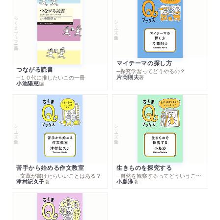
ちくまプリマー新書
シリーズ・全集
マイテーマの探し方
つながる読書
─探究学習ってどうやるの？
片岡則夫
著
─１０代に推したいこの一冊
小池陽慈
編
シリーズ・全集
シリーズ・全集
苦手から始める作文教室
生きものを探究する
─文章が書けたらいいことはある？
─自然を観察するってどういうこと？
津村記久子
小島渉
著
著