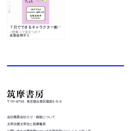
シリーズ・全集
７日でできるキャラクター創作入門
─想像って役立つの？
名取佐和子
著
〒111-8755
東京都台東区蔵前2-5-3
会社概要
会社ロゴ・銘板について
太宰治賞
太宰治と筑摩書房
お問い合わせ
著作権について
出版目録
ソーシャルメディア