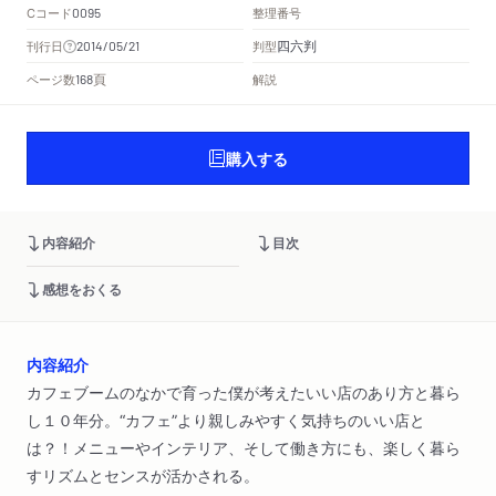
Cコード
整理番号
0095
四六判
刊行日
判型
2014/05/21
頁
ページ数
解説
168
購入する
内容紹介
目次
感想をおくる
内容紹介
カフェブームのなかで育った僕が考えたいい店のあり方と暮ら
し１０年分。“カフェ”より親しみやすく気持ちのいい店と
は？！メニューやインテリア、そして働き方にも、楽しく暮ら
すリズムとセンスが活かされる。