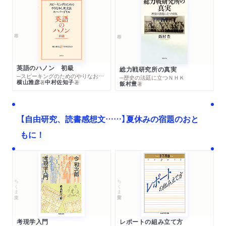
英語のハノン 初級
総力戦研究所の真実
─スピーキングのためのやりなおし英文法スーパードリル
─歴史の法廷に立つＮＨＫ
横山雅彦
中村佐知子
著
著
飯村豊
著
【自由研究、読書感想文……】夏休みの宿題のおと
もに！
ちくま文庫
ちくま学芸文庫
考現学入門
レポートの組み立て方