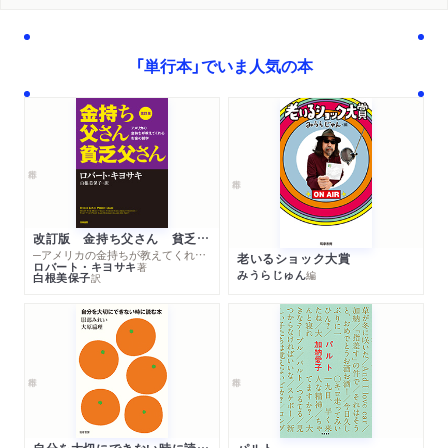
「単行本」でいま人気の本
改訂版 金持ち父さん 貧乏父さん
─アメリカの金持ちが教えてくれるお金の哲学
老いるショック大賞
ロバート・キヨサキ
著
みうらじゅん
編
白根美保子
訳
自分を大切にできない時に読む本