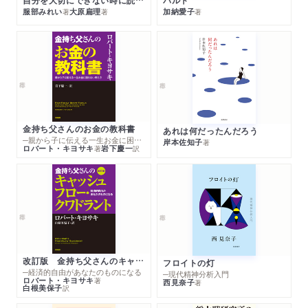
パルト
服部みれい
大原扁理
加納愛子
著
著
著
金持ち父さんのお金の教科書
あれは何だったんだろう
─親から子に伝える一生お金に困らない考え方
岸本佐知子
著
ロバート・キヨサキ
岩下慶一
著
訳
改訂版 金持ち父さんのキャッシュフロー・クワドラント
フロイトの灯
─経済的自由があなたのものになる
─現代精神分析入門
ロバート・キヨサキ
著
西見奈子
著
白根美保子
訳