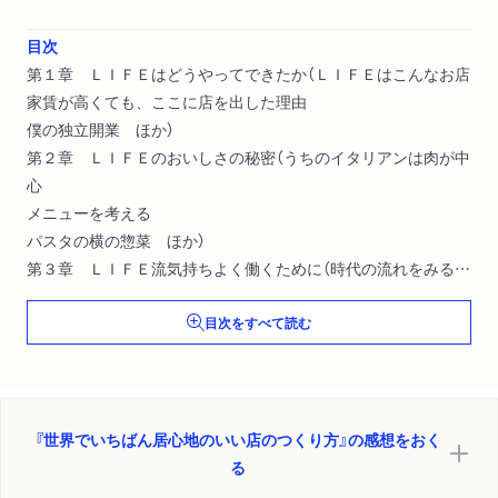
目次
第１章 ＬＩＦＥはどうやってできたか（ＬＩＦＥはこんなお店
家賃が高くても、ここに店を出した理由
僕の独立開業 ほか）
第２章 ＬＩＦＥのおいしさの秘密（うちのイタリアンは肉が中
心
メニューを考える
パスタの横の惣菜 ほか）
第３章 ＬＩＦＥ流気持ちよく働くために（時代の流れをみるこ
と
目次をすべて読む
息抜きが余裕をつくる
子どもが生まれて ほか）
『世界でいちばん居心地のいい店のつくり方』の感想をおく
る