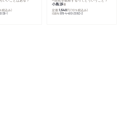
らいいことはある？
─自然を観察するってどういうこと？
小島渉
著
0％税込み）
定価:
円
（10％税込み）
1,540
ISBN:
5138-1
978-4-480-25163-3