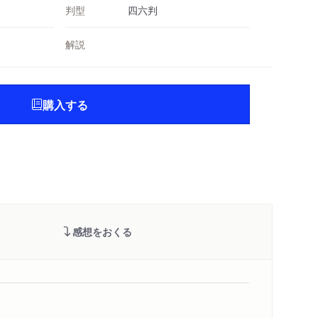
判型
四六判
解説
購入する
感想をおくる