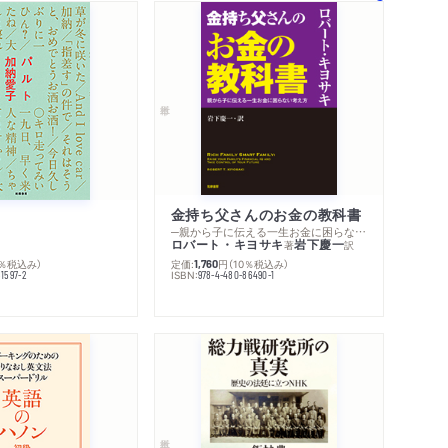
金持ち父さんのお金の教科書
─親から子に伝える一生お金に困らない考え方
ロバート・キヨサキ
岩下慶一
著
訳
定価:
円
（10％税込み）
0％税込み）
1,760
ISBN:
978-4-480-86490-1
1597-2
内容紹介・目次
著作者プロフィール
感想をおくる