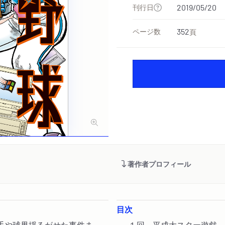
刊行日
2019/05/20
ページ数
352
頁
著作者プロフィール
目次
手や球界揺るがせた事件ま
１回 平成大スター遊戯