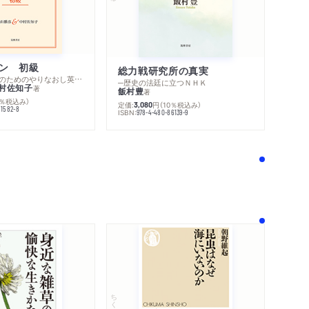
ン 初級
総力戦研究所の真実
─スピーキングのためのやりなおし英文法スーパードリル
─歴史の法廷に立つＮＨＫ
村佐知子
著
飯村豊
著
0％税込み）
定価:
円
（10％税込み）
3,080
81582-8
ISBN:
978-4-480-86139-9
！
ちくま新書