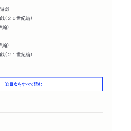
遊戯
戯（２０世紀編）
手編）
手編）
戯（２１世紀編）
バル遊戯
目次をすべて読む