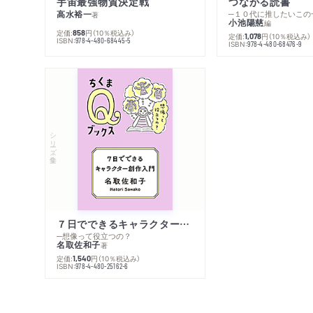
宇宙最強物質決定戦
つながる読書
高水裕一
─１０代に推したいこの
著
小池陽慈
編
定価:
円
（10％税込み）
858
定価:
円
（10％税込み）
1,078
ISBN:
978-4-480-68445-5
ISBN:
978-4-480-68476-9
シリーズ・全集
７日でできるキャラクター創作入門
─想像って役立つの？
名取佐和子
著
定価:
円
（10％税込み）
1,540
ISBN:
978-4-480-25162-6