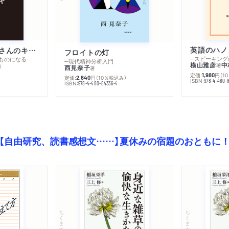
英語のハノ
改訂版 金持ち父さんのキャッシュフロー・クワドラント
フロイトの灯
ものになる
─現代精神分析入門
横山雅彦
中
著
著
西見奈子
著
定価:
円
（1
1,980
定価:
円
（10％税込み）
2,640
ISBN:
978-4-480-
）
ISBN:
978-4-480-84336-4
【自由研究、読書感想文……】夏休みの宿題のおともに
ちくま文庫
ちくま文庫