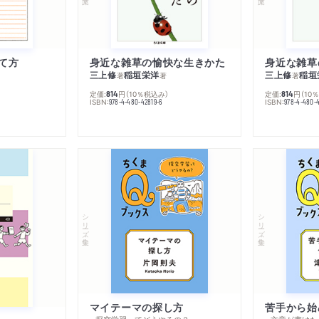
て方
身近な雑草の愉快な生きかた
身近な雑草
三上修
稲垣栄洋
三上修
稲垣
著
著
著
定価:
円
（10％税込み）
定価:
円
（10
814
814
ISBN:
ISBN:
978-4-480-42819-6
978-4-480-
シリーズ・全集
シリーズ・全集
マイテーマの探し方
苦手から始