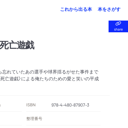
これから出る本
本をさがす
share
share
死亡遊戯
ら忘れていたあの選手や球界揺るがせた事件まで
球死亡遊戯〉による俺たちのための愛と笑いの平成
ISBN
978-4-480-87907-3
）
整理番号