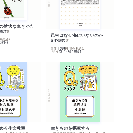
の愉快な生きかた
栄洋
著
昆虫はなぜ海にいないのか
％税込み）
朝野維起
著
42819-6
定価:
円
（10％税込み）
1,056
ISBN:
978-4-480-07756-1
シリーズ・全集
める作文教室
生きものを探究する