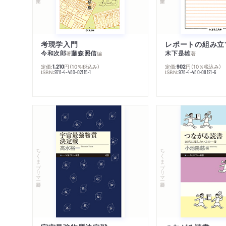
考現学入門
レポートの組み立
今和次郎
藤森照信
木下是雄
著
編
著
定価:
円
（10％税込み）
定価:
円
（10％税込み）
1,210
902
ISBN:
ISBN:
978-4-480-02115-1
978-4-480-08121-6
ちくまプリマー新書
ちくまプリマー新書