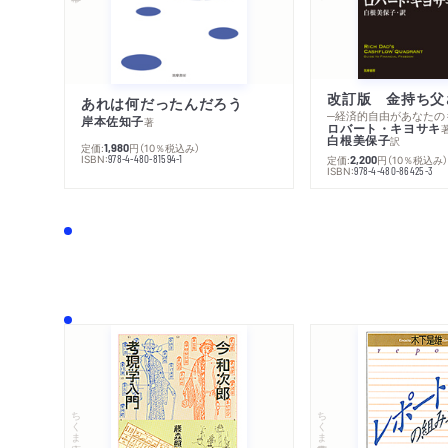
あれは何だったんだろう
─経済的自由があなたの
岸本佐知子
著
ロバート・キヨサキ
白根美保子
訳
定価:
円
（10％税込み）
1,980
ISBN:
定価:
円
（10％税込み
978-4-480-81594-1
2,200
ISBN:
978-4-480-86425-3
ちくま文庫
ちくま学芸文庫