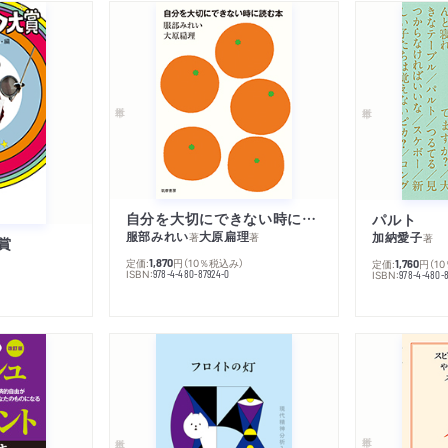
自分を大切にできない時に読む本
パルト
服部みれい
大原扁理
加納愛子
著
著
著
賞
定価:
円
（10％税込み）
1,870
定価:
円
（1
1,760
ISBN:
978-4-480-87924-0
ISBN:
978-4-480-8