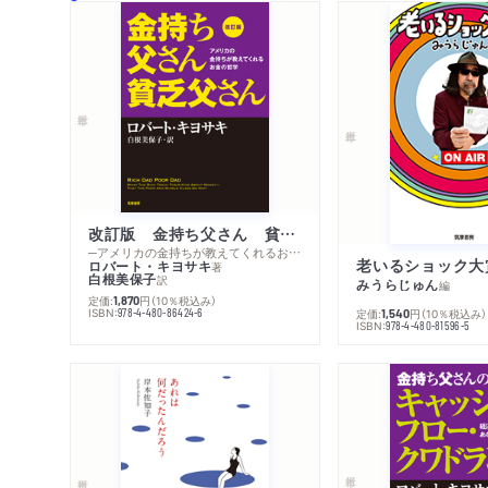
改訂版 金持ち父さん 貧乏父さん
─アメリカの金持ちが教えてくれるお金の哲学
老いるショック大
ロバート・キヨサキ
著
白根美保子
訳
みうらじゅん
編
定価:
円
（10％税込み）
1,870
ISBN:
978-4-480-86424-6
定価:
円
（10％税込み）
1,540
ISBN:
978-4-480-81596-5