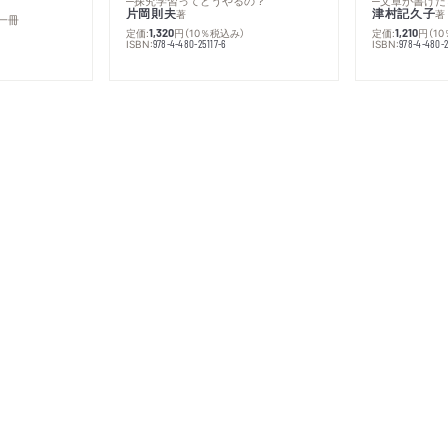
─探究学習ってどうやるの？
─文章が書けた
片岡則夫
津村記久子
著
著
一冊
定価:
円
（10％税込み）
定価:
円
（1
1,320
1,210
ISBN:
ISBN:
978-4-480-25117-6
978-4-480-2