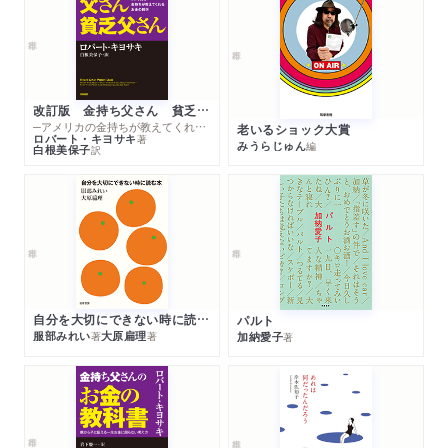
改訂版 金持ち父さん 貧乏父さん
─アメリカの金持ちが教えてくれるお金の哲学
老いるショック大賞
ロバート・キヨサキ
著
みうらじゅん
編
白根美保子
訳
自分を大切にできない時に読む本
パルト
服部みれい
大原扁理
加納愛子
著
著
著