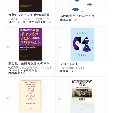
金持ち父さんのお金の教科書
あれは何だったんだろう
─親から子に伝える一生お金に困らない考え方
岸本佐知子
著
ロバート・キヨサキ
岩下慶一
著
訳
改訂版 金持ち父さんのキャッシュフロー・クワドラント
フロイトの灯
─経済的自由があなたのものになる
─現代精神分析入門
ロバート・キヨサキ
著
西見奈子
著
白根美保子
訳