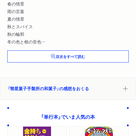
春の情景
雨の言葉
夏の情景
秋とスパイス
秋の輪郭
冬の色と根の音色
暖かい部屋でページをめくる
目次をすべて読む
口に運ぶもの
うつわ
余韻
情景と現像
空間
『彗星菓子手製所の和菓子』の感想をおくる
Ｎｏｔｅｓ ｏｆ Ｗａｇａｓｈｉ
「単行本」でいま人気の本