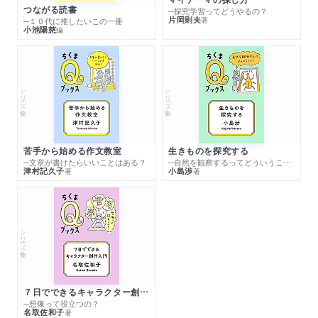
つながる読書
─探究学習ってどうやるの？
片岡則夫
著
─１０代に推したいこの一冊
小池陽慈
編
シリーズ・全集
シリーズ・全集
苦手から始める作文教室
生きものを探究する
─文章が書けたらいいことはある？
─自然を観察するってどういうこと？
津村記久子
小島渉
著
著
シリーズ・全集
７日でできるキャラクター創作入門
─想像って役立つの？
名取佐和子
著