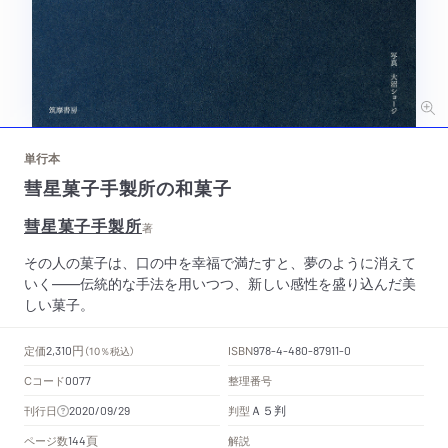
単行本
彗星菓子手製所の和菓子
彗星菓子手製所
著
その人の菓子は、口の中を幸福で満たすと、夢のように消えて
いく――伝統的な手法を用いつつ、新しい感性を盛り込んだ美
しい菓子。
円
定価
ISBN
2,310
（10％税込）
978-4-480-87911-0
Cコード
整理番号
0077
Ａ５判
刊行日
判型
2020/09/29
頁
ページ数
解説
144