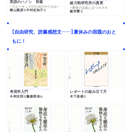
英語のハノン 初級
総力戦研究所の真実
─スピーキングのためのやりなおし英文法スーパードリル
─歴史の法廷に立つＮＨＫ
横山雅彦
中村佐知子
著
著
飯村豊
著
【自由研究、読書感想文……】夏休みの宿題のおと
もに！
ちくま文庫
ちくま学芸文庫
考現学入門
レポートの組み立て方
今和次郎
藤森照信
木下是雄
著
編
著
ちくま文庫
ちくま文庫