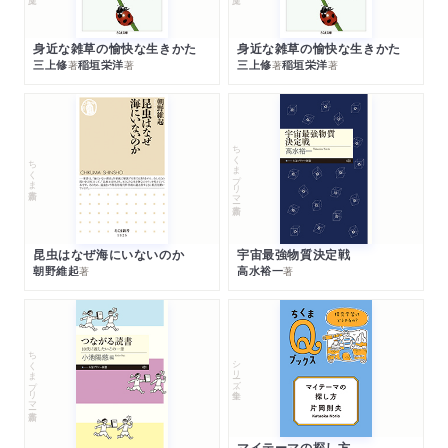
身近な雑草の愉快な生きかた
身近な雑草の愉快な生きかた
三上修
稲垣栄洋
三上修
稲垣栄洋
著
著
著
著
ちくまプリマー新書
ちくま新書
昆虫はなぜ海にいないのか
宇宙最強物質決定戦
朝野維起
高水裕一
著
著
ちくまプリマー新書
シリーズ・全集
マイテーマの探し方