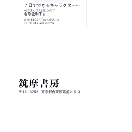
７日でできるキャラクター創作入門
─想像って役立つの？
名取佐和子
著
定価:
円
（10％税込み）
1,540
ISBN:
978-4-480-25162-6
〒111-8755
東京都台東区蔵前2-5-3