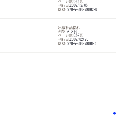
ページ数:
632
頁
刊行日:
2002/12/05
ISBN:
978-4-480-79062-0
出版社品切れ
判型:
Ａ５判
ページ数:
624
頁
刊行日:
2002/02/25
ISBN:
978-4-480-79061-3
次へ
！