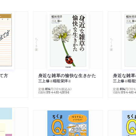
ちくま文庫
ちくま文庫
て方
身近な雑草の愉快な生きかた
身近な雑草
三上修
稲垣栄洋
三上修
稲垣
著
著
著
定価:
円
（10％税込み）
定価:
円
（10
814
814
ISBN:
ISBN:
978-4-480-42819-6
978-4-480-