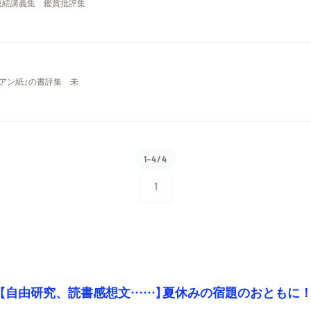
連続講義集 鑑賞批評集
アン紙」の書評集 未
1-4/4
1
【自由研究、読書感想文……】夏休みの宿題のおともに