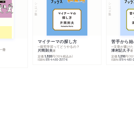
シリーズ・全集
シリーズ・全集
マイテーマの探し方
苦手から始
─探究学習ってどうやるの？
─文章が書けた
一冊
片岡則夫
津村記久子
著
著
定価:
円
（10％税込み）
定価:
円
（1
1,320
1,210
ISBN:
ISBN:
978-4-480-25117-6
978-4-480-2