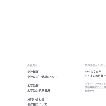
会社案内
筑摩書房の外部サ
webちくま
会社概要
ちくまの教科書
会社ロゴ・銘板について
プライバシーポリ
太宰治賞
教科書採択の公正
太宰治と筑摩書房
免責事項
お問い合わせ
著作権について