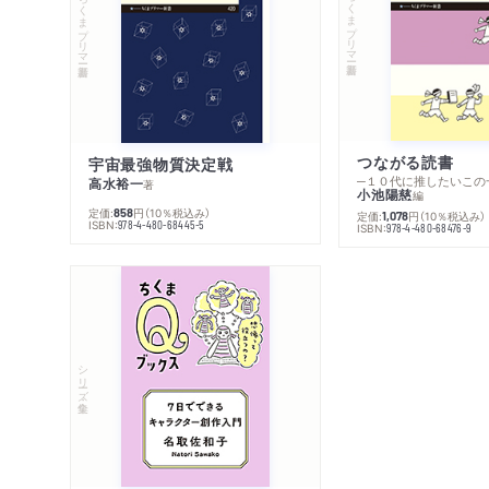
ちくまプリマー新書
ちくまプリマー新書
つながる読書
宇宙最強物質決定戦
─１０代に推したいこの
高水裕一
著
小池陽慈
編
定価:
円
（10％税込み）
858
定価:
円
（10％税込み）
1,078
ISBN:
978-4-480-68445-5
ISBN:
978-4-480-68476-9
シリーズ・全集