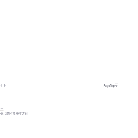
イト
PageTop
シー
確保に関する基本方針