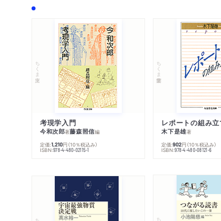
ちくま文庫
ちくま学芸文庫
考現学入門
レポートの組み立
今和次郎
藤森照信
木下是雄
著
編
著
定価:
円
（10％税込み）
定価:
円
（10％税込み）
1,210
902
ISBN:
ISBN:
978-4-480-02115-1
978-4-480-08121-6