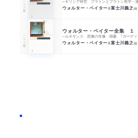
シリーズ・全集
─ギリシア研究 プラトンとプラトン哲学－
ウォルター・ペイター
富士川義之
著
編
ウォルター・ペイター全集 １
シリーズ・全集
─ルネサンス 想像の肖像 雑纂 「ガーディ
ウォルター・ペイター
富士川義之
著
編