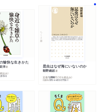
ちくま新書
の愉快な生きかた
昆虫はなぜ海にいないのか
栄洋
著
朝野維起
著
％税込み）
42819-6
定価:
円
（10％税込み）
1,056
ISBN:
978-4-480-07756-1