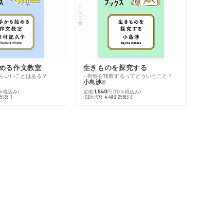
シリーズ・全集
める作文教室
生きものを探究する
らいいことはある？
─自然を観察するってどういうこと？
小島渉
著
0％税込み）
定価:
円
（10％税込み）
1,540
ISBN:
5138-1
978-4-480-25163-3