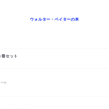
ウォルター・ペイター
の本
３冊セット
ゥール