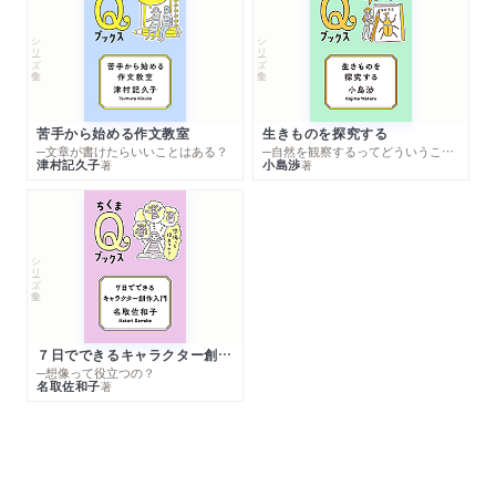
シリーズ・全集
シリーズ・全集
苦手から始める作文教室
生きものを探究する
─文章が書けたらいいことはある？
─自然を観察するってどういうこと？
津村記久子
小島渉
著
著
シリーズ・全集
７日でできるキャラクター創作入門
─想像って役立つの？
名取佐和子
著