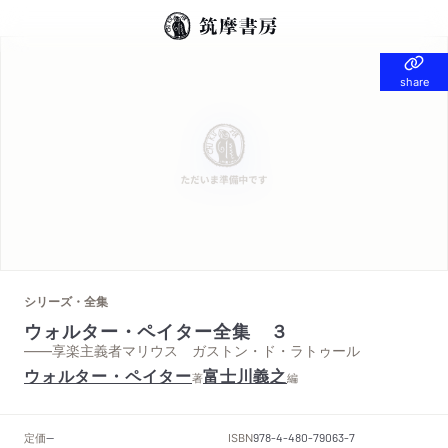
share
share
シリーズ・全集
ウォルター・ペイター全集 ３
——享楽主義者マリウス ガストン・ド・ラトゥール
ウォルター・ペイター
富士川義之
著
編
定価
ISBN
--
978-4-480-79063-7