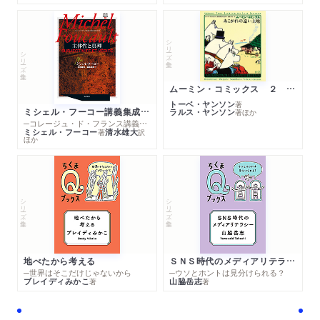
シリーズ・全集
シリーズ・全集
ムーミン・コミックス ２ あこがれの遠い土地
トーベ・ヤンソン
著
ミシェル・フーコー講義集成１０ 主体性と真理
ラルス・ヤンソン
著
ほか
─コレージュ・ド・フランス講義１９８０－１９８１年度
ミシェル・フーコー
清水雄大
著
訳
ほか
シリーズ・全集
シリーズ・全集
地べたから考える
ＳＮＳ時代のメディアリテラシー
─世界はそこだけじゃないから
─ウソとホントは見分けられる？
ブレイディみかこ
山脇岳志
著
著