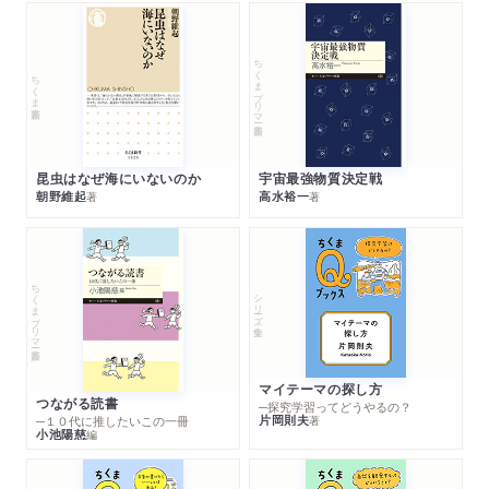
ちくまプリマー新書
ちくま新書
昆虫はなぜ海にいないのか
宇宙最強物質決定戦
朝野維起
高水裕一
著
著
ちくまプリマー新書
シリーズ・全集
マイテーマの探し方
つながる読書
─探究学習ってどうやるの？
片岡則夫
著
─１０代に推したいこの一冊
小池陽慈
編