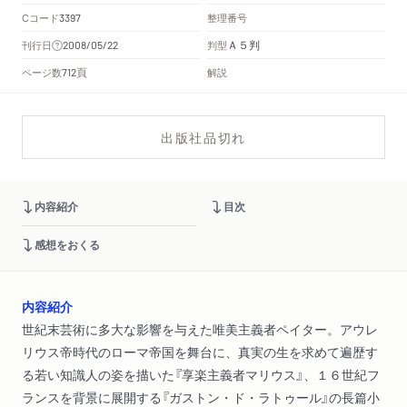
Cコード
整理番号
3397
Ａ５判
刊行日
判型
2008/05/22
頁
ページ数
解説
712
出版社品切れ
内容紹介
目次
感想をおくる
内容紹介
世紀末芸術に多大な影響を与えた唯美主義者ペイター。アウレ
リウス帝時代のローマ帝国を舞台に、真実の生を求めて遍歴す
る若い知識人の姿を描いた『享楽主義者マリウス』、１６世紀フ
ランスを背景に展開する『ガストン・ド・ラトゥール』の長篇小