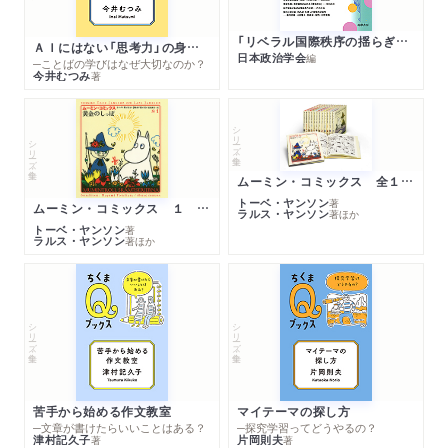
「リベラル国際秩序の揺らぎ」再考 年報政治学２０２６‐Ⅰ
ＡＩにはない「思考力」の身につけ方
日本政治学会
編
─ことばの学びはなぜ大切なのか？
今井むつみ
著
シリーズ・全集
シリーズ・全集
ムーミン・コミックス 全１４巻セット
トーベ・ヤンソン
著
ムーミン・コミックス １ 黄金のしっぽ
ラルス・ヤンソン
著
ほか
トーベ・ヤンソン
著
ラルス・ヤンソン
著
ほか
シリーズ・全集
シリーズ・全集
苦手から始める作文教室
マイテーマの探し方
─文章が書けたらいいことはある？
─探究学習ってどうやるの？
津村記久子
片岡則夫
著
著