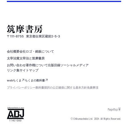
〒111-8755
東京都台東区蔵前2-5-3
会社概要
会社ロゴ・銘板について
太宰治賞
太宰治と筑摩書房
お問い合わせ
著作権について
出版目録
ソーシャルメディア
リンク集
サイトマップ
webちくま
ちくまの教科書
プライバシーポリシー
教科書採択の公正確保に関する基本方針
免責事項
PageTop
© Chikumashobo Ltd.
2024
All Rights Reserved.