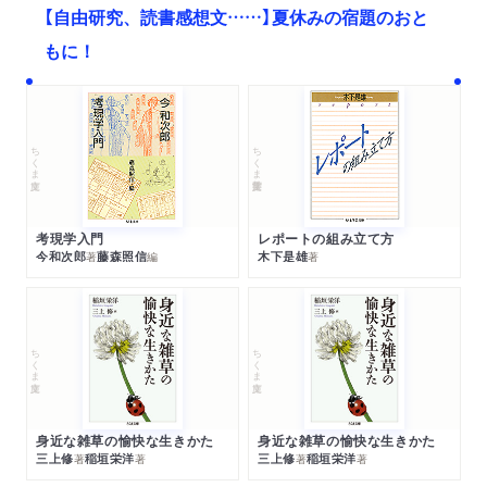
【自由研究、読書感想文……】夏休みの宿題のおと
もに！
ちくま文庫
ちくま学芸文庫
考現学入門
レポートの組み立て方
今和次郎
藤森照信
木下是雄
著
編
著
ちくま文庫
ちくま文庫
身近な雑草の愉快な生きかた
身近な雑草の愉快な生きかた
三上修
稲垣栄洋
三上修
稲垣栄洋
著
著
著
著