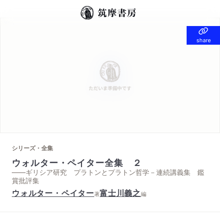
share
share
シリーズ・全集
ウォルター・ペイター全集 ２
——ギリシア研究 プラトンとプラトン哲学－連続講義集 鑑
賞批評集
ウォルター・ペイター
富士川義之
著
編