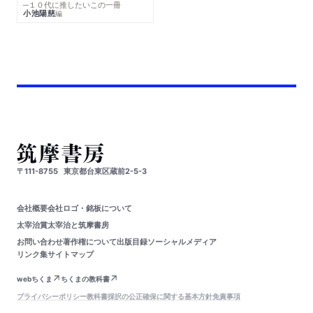
─１０代に推したいこの一冊
小池陽慈
編
〒111-8755
東京都台東区蔵前2-5-3
会社概要
会社ロゴ・銘板について
太宰治賞
太宰治と筑摩書房
お問い合わせ
著作権について
出版目録
ソーシャルメディア
リンク集
サイトマップ
webちくま
ちくまの教科書
プライバシーポリシー
教科書採択の公正確保に関する基本方針
免責事項