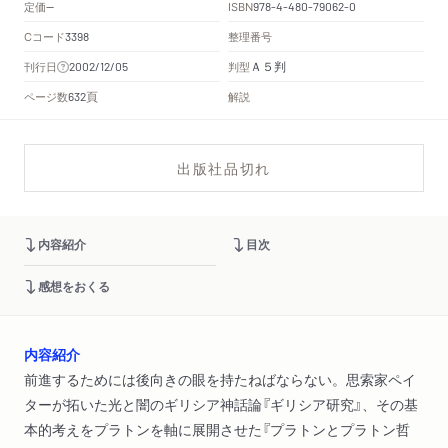
定価
ISBN
--
978-4-480-79062-0
Cコード
整理番号
3398
Ａ５判
刊行日
判型
2002/12/05
頁
ページ数
解説
632
出版社品切れ
内容紹介
目次
感想をおくる
内容紹介
前進するためには後向きの眼を持たねばならない。思索家ペイ
ターが拓いた光と闇のギリシア神話論『ギリシア研究』、その基
本的考えをプラトンを軸に展開させた『プラトンとプラトン哲