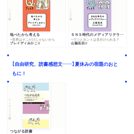
シリーズ・全集
シリーズ・全集
地べたから考える
ＳＮＳ時代のメディアリテラシー
─世界はそこだけじゃないから
─ウソとホントは見分けられる？
ブレイディみかこ
山脇岳志
著
著
【自由研究、読書感想文……】夏休みの宿題のおと
もに！
ちくまプリマー新書
つながる読書