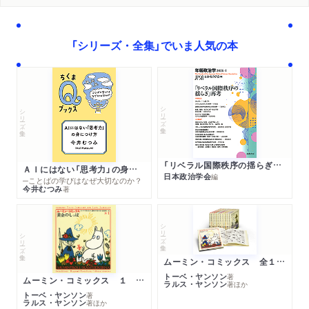
「シリーズ・全集」でいま人気の本
シリーズ・全集
シリーズ・全集
「リベラル国際秩序の揺らぎ」再考 年報政治学２０２６‐Ⅰ
ＡＩにはない「思考力」の身につけ方
日本政治学会
編
─ことばの学びはなぜ大切なのか？
今井むつみ
著
シリーズ・全集
シリーズ・全集
ムーミン・コミックス 全１４巻セット
トーベ・ヤンソン
著
ムーミン・コミックス １ 黄金のしっぽ
ラルス・ヤンソン
著
ほか
トーベ・ヤンソン
著
ラルス・ヤンソン
著
ほか