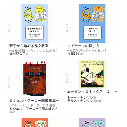
シリーズ・全集
シリーズ・全集
苦手から始める作文教室
マイテーマの探し方
─文章が書けたらいいことはある？
─探究学習ってどうやるの？
津村記久子
片岡則夫
著
著
シリーズ・全集
シリーズ・全集
ムーミン・コミックス ２ あこがれの遠い土地
トーベ・ヤンソン
著
ミシェル・フーコー講義集成１０ 主体性と真理
ラルス・ヤンソン
著
ほか
─コレージュ・ド・フランス講義１９８０－１９８１年度
ミシェル・フーコー
清水雄大
著
訳
ほか