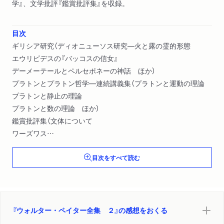
学』、文学批評『鑑賞批評集』を収録。
目次
ギリシア研究（ディオニューソス研究―火と露の霊的形態
エウリピデスの『バッコスの信女』
デーメーテールとペルセポネーの神話 ほか）
プラトンとプラトン哲学―連続講義集（プラトンと運動の理論
プラトンと静止の理論
プラトンと数の理論 ほか）
鑑賞批評集（文体について
ワーズワス
コールリッジ ほか）
目次をすべて読む
『ウォルター・ペイター全集 ２』の感想をおくる