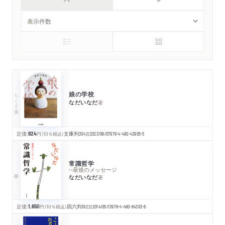
娘の学校
ちくま文庫
なだいなだ
著
定価:
924
円
（10％税込）
文庫判
304
頁
2023/09/07
978-4-480-43905-5
常識哲学
─最後のメッセージ
なだいなだ
著
定価:
1,650
円
（10％税込）
四六判
192
頁
2014/05/13
978-4-480-84303-6