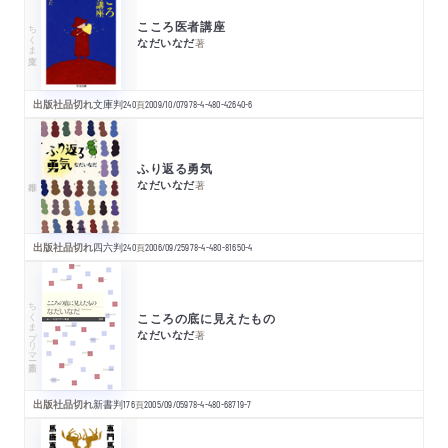
こころ医者講座
ちくま文庫
なだいなだ
著
出版社品切れ
文庫判
240
頁
2009/10/07
978-4-480-42640-6
ふり返る勇気
なだいなだ
著
出版社品切れ
四六判
240
頁
2006/09/25
978-4-480-81650-4
ちくまプリマー新書
こころの底に見えたもの
なだいなだ
著
出版社品切れ
新書判
176
頁
2005/09/05
978-4-480-68719-7