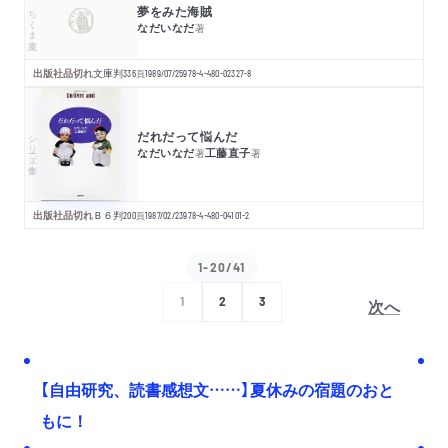
夢をみた海賊
ちくま文庫
なだいなだ
著
出版社品切れ
文庫判
336
頁
1989/07/25
978-4-480-02327-8
だれだって悩んだ
シリーズ・全集
なだいなだ
工藤直子
著
著
出版社品切れ
Ｂ６判
200
頁
1987/02/23
978-4-480-04101-2
1-20/41
次へ
1
2
3
【自由研究、読書感想文……】夏休みの宿題のおと
もに！