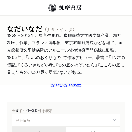
なだいなだ
（ナダ・イナダ）
1929－2013年。東京生まれ。慶應義塾大学医学部卒業。精神
科医、作家。フランス留学後、東京武蔵野病院などを経て、国
立療養所久里浜病院のアルコール依存治療専門病棟に勤務。
1965年、『パパのおくりもの』で作家デビュー。著書に『TN君の
伝記』『くるいきちがい考』『心の底をのぞいたら』『こころの底に
見えたもの』『ふり返る勇気』などがある。
なだいなだ
の本
1
20
─
全
41
件中
件を表示