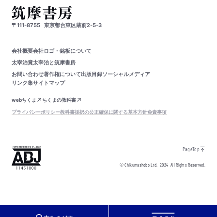
〒111-8755
東京都台東区蔵前2-5-3
会社概要
会社ロゴ・銘板について
太宰治賞
太宰治と筑摩書房
お問い合わせ
著作権について
出版目録
ソーシャルメディア
リンク集
サイトマップ
webちくま
ちくまの教科書
プライバシーポリシー
教科書採択の公正確保に関する基本方針
免責事項
PageTop
© Chikumashobo Ltd.
2024
All Rights Reserved.