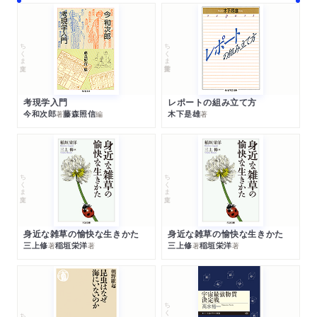
ちくま文庫
ちくま学芸文庫
考現学入門
レポートの組み立て方
今和次郎
藤森照信
木下是雄
著
編
著
ちくま文庫
ちくま文庫
身近な雑草の愉快な生きかた
身近な雑草の愉快な生きかた
三上修
稲垣栄洋
三上修
稲垣栄洋
著
著
著
著