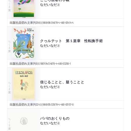
ちくま文庫
なだいなだ
著
出版社品切れ
文庫判
256
頁
1998/06/24
978-4-480-03414-4
クヮルテット 第１楽章 性転換手術
ちくま文庫
なだいなだ
著
出版社品切れ
文庫判
0
頁
1997/04/24
978-4-480-03259-1
信じることと、疑うことと
ちくま文庫
なだいなだ
著
出版社品切れ
文庫判
224
頁
1996/05/23
978-4-480-03157-0
パパのおくりもの
ちくま文庫
なだいなだ
著