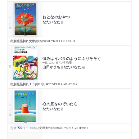
おとなのおやつ
ちくま文庫
なだいなだ
著
出版社品切れ
文庫判
0
頁
1993/01/21
978-4-480-02691-0
悩みはイバラのようにふりそそぐ
─山田かまち詩画集
山田かまち
なだいなだ
著
編
出版社品切れ
Ａ５判
176
頁
1992/12/15
978-4-480-80321-4
心の底をのぞいたら
ちくま文庫
なだいなだ
著
定価:
770
円
（10％税込）
文庫判
208
頁
1992/01/22
978-4-480-02595-1