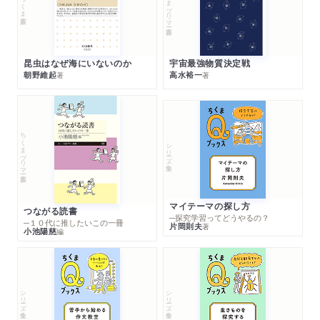
ちくまプリマー新書
ちくま新書
昆虫はなぜ海にいないのか
宇宙最強物質決定戦
朝野維起
高水裕一
著
著
ちくまプリマー新書
シリーズ・全集
マイテーマの探し方
つながる読書
─探究学習ってどうやるの？
─１０代に推したいこの一冊
片岡則夫
著
小池陽慈
編
シリーズ・全集
シリーズ・全集