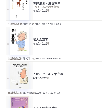
専門馬鹿と馬鹿専門
─つむじ先生の教育論
なだいなだ
著
出版社品切れ
四六判
216
頁
2005/04/25
978-4-480-81643-6
老人党宣言
なだいなだ
著
出版社品切れ
四六判
128
頁
2003/10/09
978-4-480-86350-8
人間、とりあえず主義
なだいなだ
著
出版社品切れ
四六判
208
頁
2002/07/10
978-4-480-81444-9
こころ医者の手帳