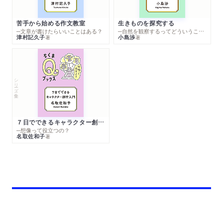
苦手から始める作文教室
生きものを探究する
─文章が書けたらいいことはある？
─自然を観察するってどういうこと？
津村記久子
小島渉
著
著
シリーズ・全集
７日でできるキャラクター創作入門
─想像って役立つの？
名取佐和子
著