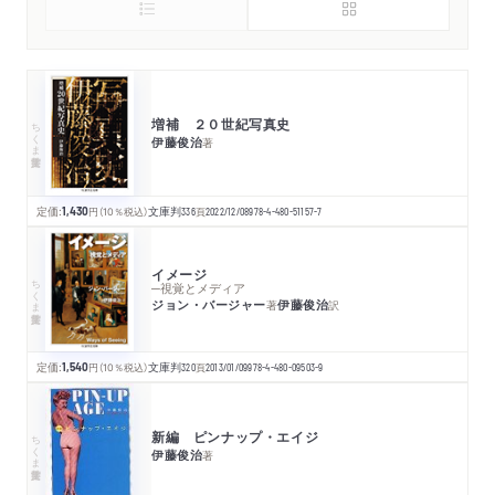
増補 ２０世紀写真史
ちくま学芸文庫
伊藤俊治
著
定価:
1,430
円
（10％税込）
文庫判
336
頁
2022/12/08
978-4-480-51157-7
イメージ
ちくま学芸文庫
─視覚とメディア
ジョン・バージャー
伊藤俊治
著
訳
定価:
1,540
円
（10％税込）
文庫判
320
頁
2013/01/09
978-4-480-09503-9
新編 ピンナップ・エイジ
ちくま学芸文庫
伊藤俊治
著