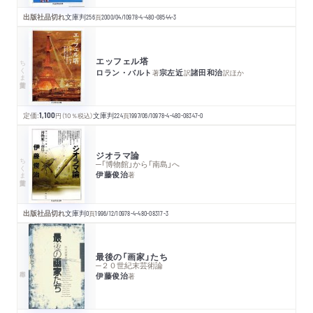
出版社品切れ
文庫判
256
頁
2000/04/10
978-4-480-08544-3
エッフェル塔
ちくま学芸文庫
ロラン・バルト
宗左近
諸田和治
著
訳
訳
ほか
定価:
1,100
円
（10％税込）
文庫判
224
頁
1997/06/10
978-4-480-08347-0
ジオラマ論
ちくま学芸文庫
─「博物館」から「南島」へ
伊藤俊治
著
出版社品切れ
文庫判
0
頁
1996/12/10
978-4-480-08317-3
最後の「画家」たち
─２０世紀末芸術論
伊藤俊治
著