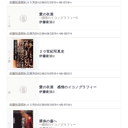
出版社品切れ
Ａ５判
264
頁
1995/12/21
978-4-480-87249-4
愛の衣裳
ちくま文庫
─感情のイコノグラフィーⅡ
伊藤俊治
著
出版社品切れ
文庫判
304
頁
1994/06/23
978-4-480-02871-6
２０世紀写真史
ちくま学芸文庫
伊藤俊治
著
出版社品切れ
文庫判
288
頁
1992/10/07
978-4-480-08023-3
愛の衣裳 感情のイコノグラフィー
伊藤俊治
著
出版社品切れ
Ａ５判
240
頁
1990/05/24
978-4-480-87140-4
裸体の森へ
ちくま文庫
─感情のイコノグラフィー