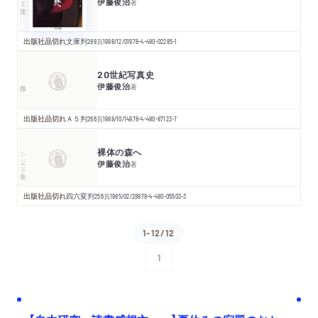
伊藤俊治
著
出版社品切れ
文庫判
288
頁
1988/12/01
978-4-480-02285-1
20世紀写真史
伊藤俊治
著
出版社品切れ
Ａ５判
266
頁
1988/10/14
978-4-480-87123-7
裸体の森へ
シリーズ・全集
伊藤俊治
著
出版社品切れ
四六変判
256
頁
1985/02/28
978-4-480-05503-3
1-12/12
1
次へ