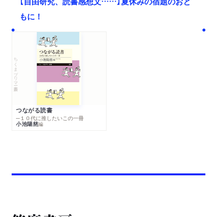
【自由研究、読書感想文……】夏休みの宿題のおと
もに！
ちくまプリマー新書
つながる読書
─１０代に推したいこの一冊
小池陽慈
編