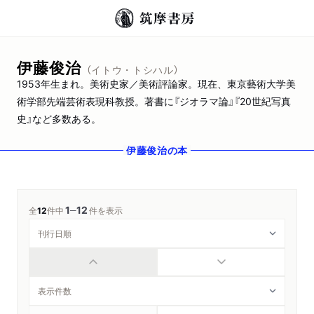
伊藤俊治
（イトウ・トシハル）
1953年生まれ。美術史家／美術評論家。現在、東京藝術大学美
術学部先端芸術表現科教授。著書に『ジオラマ論』『20世紀写真
史』など多数ある。
伊藤俊治
の本
1
12
─
全
12
件中
件を表示