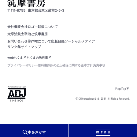
〒111-8755
東京都台東区蔵前2-5-3
会社概要
会社ロゴ・銘板について
太宰治賞
太宰治と筑摩書房
お問い合わせ
著作権について
出版目録
ソーシャルメディア
リンク集
サイトマップ
webちくま
ちくまの教科書
プライバシーポリシー
教科書採択の公正確保に関する基本方針
免責事項
PageTop
© Chikumashobo Ltd.
2024
All Rights Reserved.
本をさがす