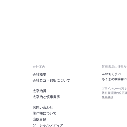
会社案内
筑摩書房の外部サ
webちくま
会社概要
ちくまの教科書
会社ロゴ・銘板について
プライバシーポリ
太宰治賞
教科書採択の公正
太宰治と筑摩書房
免責事項
お問い合わせ
著作権について
出版目録
ソーシャルメディア