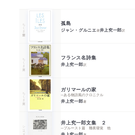
孤島
ちくま学芸文庫
ジャン・グルニエ
井上究一郎
著
訳
フランス名詩集
ちくま文庫
井上究一郎
訳
ガリマールの家
ちくま文庫
─ある物語風のクロニクル
井上究一郎
著
井上究一郎文集 ２
シリーズ・全集
─プルースト篇 幾夜寝覚 他
井上究一郎
著