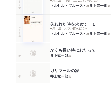
ちくま文庫
─第二篇 花咲く乙女たちのかげにⅠ
マルセル・プルースト
井上究一郎
著
訳
失われた時を求めて １
ちくま文庫
─第一篇 スワン家のほうへ
マルセル・プルースト
井上究一郎
著
訳
かくも長い時にわたって
井上究一郎
著
ガリマールの家
井上究一郎
著