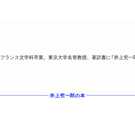
学部フランス文学科卒業。東京大学名誉教授。著訳書に『井上究一郎
井上究一郎
の本