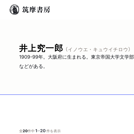
井上究一郎
（イノウエ・キュウイチロウ）
1909-99年。大阪府に生まれる。東京帝国大学文
などがある。
1
20
─
全
20
件中
件を表示