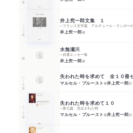
井上究一郎文集 １
シリーズ・全集
─フランス文学篇 アルチュール・ランボーの
井上究一郎
著
水無瀬川
─自選エッセー集
井上究一郎
著
失われた時を求めて 全１０冊
ちくま文庫
マルセル・プルースト
井上究一郎
著
訳
失われた時を求めて１０
ちくま文庫
─第七篇 見出された時
マルセル・プルースト
井上究一郎
著
訳