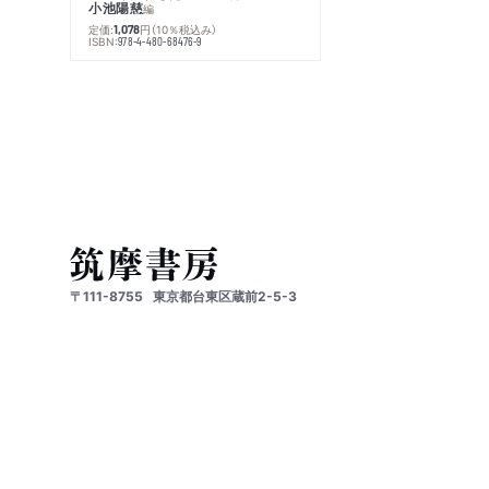
小池陽慈
編
定価:
円
（10％税込み）
1,078
ISBN:
978-4-480-68476-9
〒111-8755
東京都台東区蔵前2-5-3