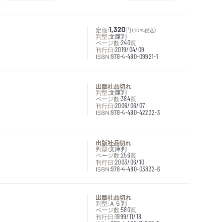
定価:
1,320
円
（10％税込）
判型:
文庫判
ページ数:
240
頁
刊行日:
2019/04/09
ISBN:
978-4-480-09921-1
出版社品切れ
判型:
文庫判
ページ数:
384
頁
刊行日:
2006/06/07
ISBN:
978-4-480-42232-3
出版社品切れ
判型:
文庫判
ページ数:
256
頁
刊行日:
2003/06/10
ISBN:
978-4-480-03832-6
出版社品切れ
判型:
Ａ５判
ページ数:
580
頁
刊行日:
1999/11/18