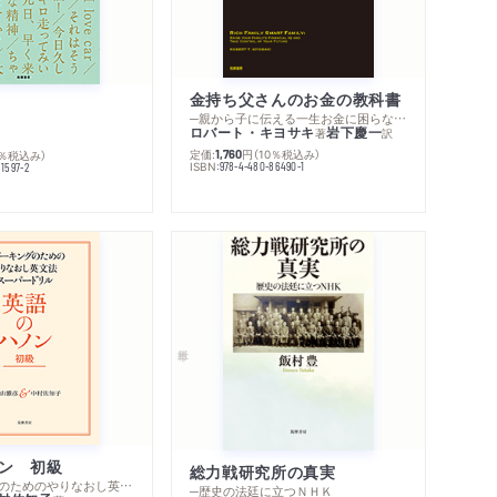
金持ち父さんのお金の教科書
─親から子に伝える一生お金に困らない考え方
ロバート・キヨサキ
岩下慶一
著
訳
定価:
円
（10％税込み）
0％税込み）
1,760
ISBN:
978-4-480-86490-1
1597-2
内容紹介・目次
著作者プロフィール
感想をおくる
ン 初級
総力戦研究所の真実
─スピーキングのためのやりなおし英文法スーパードリル
─歴史の法廷に立つＮＨＫ