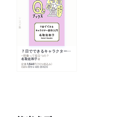
シリーズ・全集
７日でできるキャラクター創作入門
─想像って役立つの？
名取佐和子
著
定価:
円
（10％税込み）
1,540
ISBN:
978-4-480-25162-6