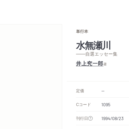
単行本
水無瀬川
——自選エッセー集
井上究一郎
著
定価
--
Cコード
1095
刊行日
1994/08/23