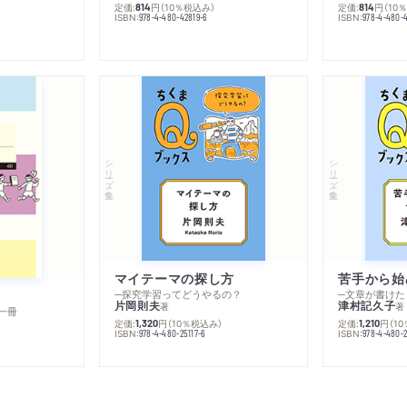
定価:
円
（10％税込み）
定価:
円
（10
814
814
ISBN:
ISBN:
978-4-480-42819-6
978-4-480-
シリーズ・全集
シリーズ・全集
マイテーマの探し方
苦手から始
─探究学習ってどうやるの？
─文章が書けた
片岡則夫
津村記久子
著
著
一冊
定価:
円
（10％税込み）
定価:
円
（1
1,320
1,210
ISBN:
ISBN:
978-4-480-25117-6
978-4-480-2