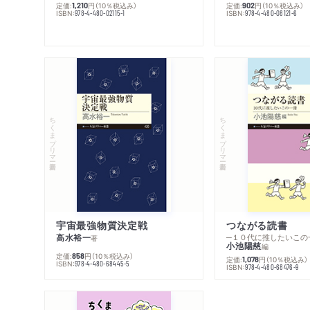
定価:
円
（10％税込み）
定価:
円
（10％税込み）
1,210
902
ISBN:
ISBN:
978-4-480-02115-1
978-4-480-08121-6
ちくまプリマー新書
ちくまプリマー新書
宇宙最強物質決定戦
つながる読書
高水裕一
─１０代に推したいこの
著
小池陽慈
編
定価:
円
（10％税込み）
858
定価:
円
（10％税込み）
1,078
ISBN:
978-4-480-68445-5
ISBN:
978-4-480-68476-9