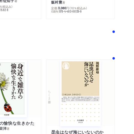
村佐知子
著
飯村豊
著
0％税込み）
定価:
円
（10％税込み）
3,080
81582-8
ISBN:
978-4-480-86139-9
！
ちくま新書
の愉快な生きかた
栄洋
著
昆虫はなぜ海にいないのか