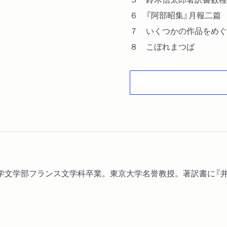
６ 『阿部昭集』月報二篇
７ いくつかの作品をめぐ
８ こぼれまつば
大学文学部フランス文学科卒業。東京大学名誉教授。著訳書に『井