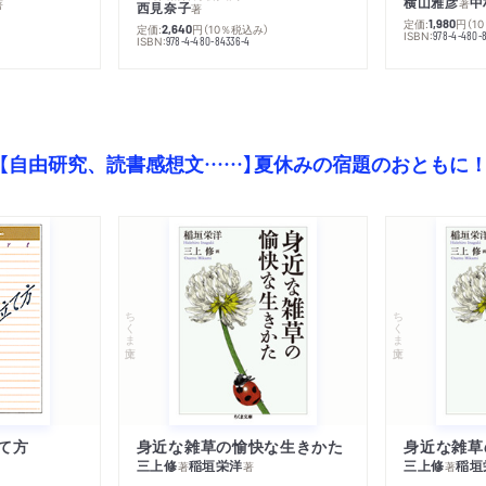
横山雅彦
中
著
著
西見奈子
著
定価:
円
（1
1,980
定価:
円
（10％税込み）
2,640
ISBN:
978-4-480-
）
ISBN:
978-4-480-84336-4
【自由研究、読書感想文……】夏休みの宿題のおともに
ちくま文庫
ちくま文庫
て方
身近な雑草の愉快な生きかた
身近な雑草
三上修
稲垣栄洋
三上修
稲垣
著
著
著