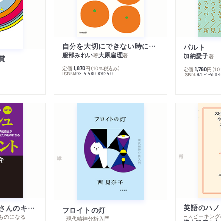
自分を大切にできない時に読む本
パルト
服部みれい
大原扁理
加納愛子
著
著
著
賞
定価:
円
（10％税込み）
1,870
定価:
円
（1
1,760
ISBN:
978-4-480-87924-0
ISBN:
978-4-480-8
英語のハノ
改訂版 金持ち父さんのキャッシュフロー・クワドラント
フロイトの灯
ものになる
─現代精神分析入門