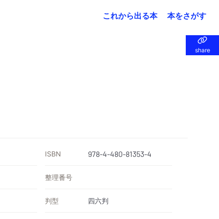
これから出る本
本をさがす
share
share
ISBN
978-4-480-81353-4
整理番号
判型
四六判