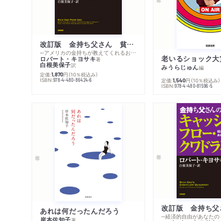
改訂版 金持ち父さん 貧乏父さん
─アメリカの金持ちが教えてくれるお金の哲学
老いるショック大
ロバート・キヨサキ
著
白根美保子
訳
みうらじゅん
編
定価:
円
（10％税込み）
1,870
ISBN:
978-4-480-86424-6
定価:
円
（10％税込み）
1,540
ISBN:
978-4-480-81596-5
あれは何だったんだろう
─経済的自由があなたの
岸本佐知子
著