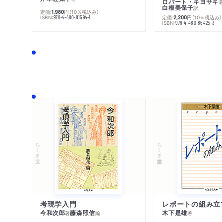
ロバート・キヨサキ
白根美保子
訳
定価:
円
（10％税込み）
1,980
ISBN:
定価:
円
（10％税込み
978-4-480-81594-1
2,200
ISBN:
978-4-480-86425-3
ちくま文庫
ちくま学芸文庫
考現学入門
レポートの組み立
今和次郎
藤森照信
木下是雄
著
編
著