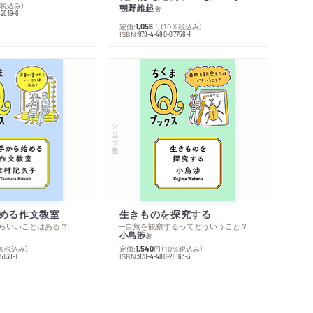
％税込み）
朝野維起
著
42819-6
定価:
円
（10％税込み）
1,056
ISBN:
978-4-480-07756-1
シリーズ・全集
める作文教室
生きものを探究する
らいいことはある？
─自然を観察するってどういうこと？
小島渉
著
0％税込み）
定価:
円
（10％税込み）
1,540
ISBN:
5138-1
978-4-480-25163-3