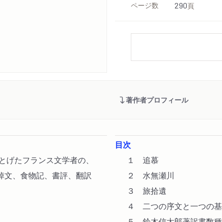
ページ数
290
頁
著作者プロフィール
目次
しとげたフランス文学者の、
１ 追慕
悼文、食物記、書評、翻訳
２ 水無瀬川
３ 旅拾遺
４ 二つの序文と一つの基
５ 鈴木信太郎著訳書数種