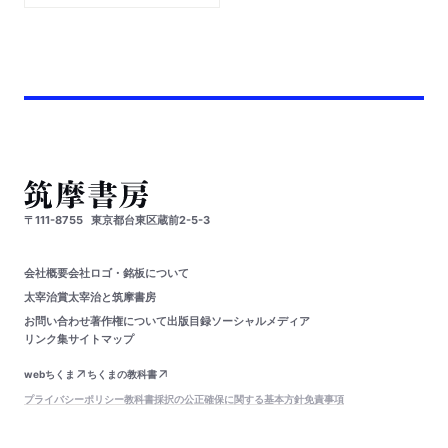
〒111-8755
東京都台東区蔵前2-5-3
会社概要
会社ロゴ・銘板について
太宰治賞
太宰治と筑摩書房
お問い合わせ
著作権について
出版目録
ソーシャルメディア
リンク集
サイトマップ
webちくま
ちくまの教科書
プライバシーポリシー
教科書採択の公正確保に関する基本方針
免責事項