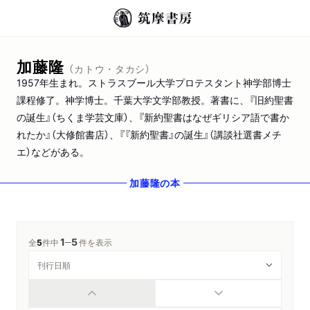
加藤隆
（カトウ・タカシ）
1957年生まれ。ストラスブール大学プロテスタント神学部博士
課程修了。神学博士。千葉大学文学部教授。著書に、『旧約聖書
の誕生』（ちくま学芸文庫）、『新約聖書はなぜギリシア語で書か
れたか』（大修館書店）、『『新約聖書』の誕生』（講談社選書メチ
エ）などがある。
加藤隆
の本
1
5
─
全
5
件中
件を表示