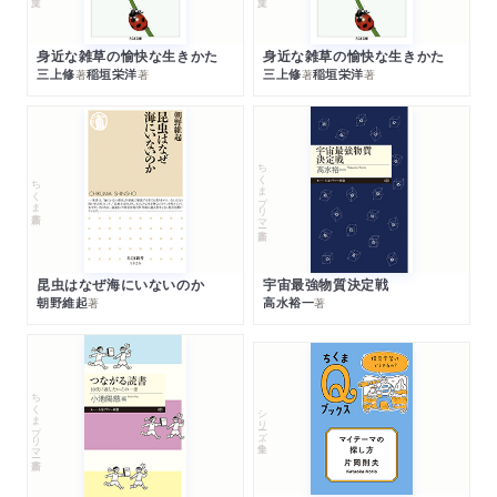
身近な雑草の愉快な生きかた
身近な雑草の愉快な生きかた
三上修
稲垣栄洋
三上修
稲垣栄洋
著
著
著
著
ちくまプリマー新書
ちくま新書
昆虫はなぜ海にいないのか
宇宙最強物質決定戦
朝野維起
高水裕一
著
著
ちくまプリマー新書
シリーズ・全集