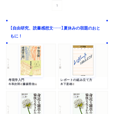
1
次へ
【自由研究、読書感想文……】夏休みの宿題のおと
もに！
ちくま文庫
ちくま学芸文庫
考現学入門
レポートの組み立て方
今和次郎
藤森照信
木下是雄
著
編
著
ちくま文庫
ちくま文庫