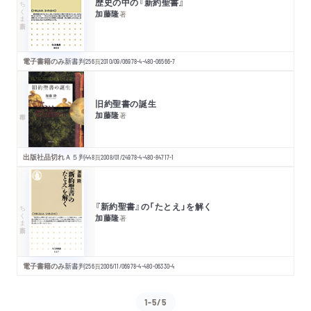
歴史の中の『新約聖書』
ちくま新書
加藤隆
著
電子書籍のみ
新書判
256
頁
2010/09/06
978-4-480-06566-7
旧約聖書の誕生
加藤隆
著
出版社品切れ
Ａ５判
448
頁
2008/01/24
978-4-480-84717-1
『新約聖書』の「たとえ」を解く
ちくま新書
加藤隆
著
電子書籍のみ
新書判
256
頁
2006/11/06
978-4-480-06330-4
1-5/5