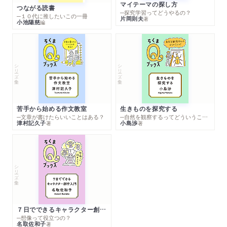
マイテーマの探し方
つながる読書
─探究学習ってどうやるの？
─１０代に推したいこの一冊
片岡則夫
著
小池陽慈
編
シリーズ・全集
シリーズ・全集
苦手から始める作文教室
生きものを探究する
─文章が書けたらいいことはある？
─自然を観察するってどういうこと？
津村記久子
小島渉
著
著
シリーズ・全集
７日でできるキャラクター創作入門
─想像って役立つの？
名取佐和子
著