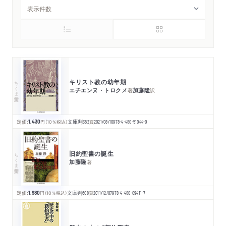
キリスト教の幼年期
ちくま学芸文庫
エチエンヌ・トロクメ
加藤隆
著
訳
定価:
1,430
円
（10％税込）
文庫判
352
頁
2021/08/10
978-4-480-51044-0
旧約聖書の誕生
ちくま学芸文庫
加藤隆
著
定価:
1,980
円
（10％税込）
文庫判
608
頁
2011/12/07
978-4-480-09411-7