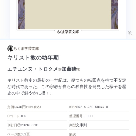
ちくま学芸文庫
キリスト教の幼年期
エチエンヌ・トロクメ
加藤隆
著
訳
キリスト教史の最初の一世紀は、幾つもの転回点を持つ不安定
な時代であった。この宗教が自らの独自性を発見した様子を歴
史の中で鮮やかに描く。
円
定価
ISBN
1,430
（10％税込）
978-4-480-51044-0
Cコード
整理番号
ト
0116
-19-1
文庫判
刊行日
判型
2021/08/10
頁
ページ数
解説
352