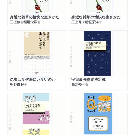
身近な雑草の愉快な生きかた
身近な雑草の愉快な生きかた
三上修
稲垣栄洋
三上修
稲垣栄洋
著
著
著
著
ちくまプリマー新書
ちくま新書
昆虫はなぜ海にいないのか
宇宙最強物質決定戦
朝野維起
高水裕一
著
著
ちくまプリマー新書
シリーズ・全集