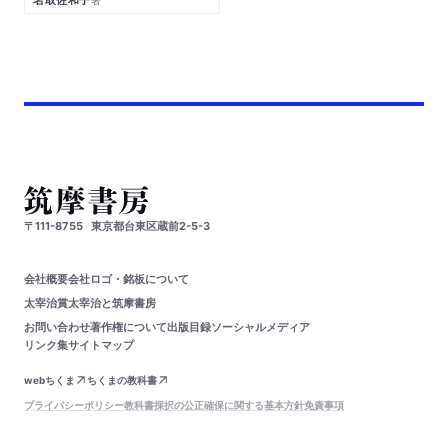
〒111-8755
東京都台東区蔵前2-5-3
会社概要
会社ロゴ・銘板について
太宰治賞
太宰治と筑摩書房
お問い合わせ
著作権について
出版目録
ソーシャルメディア
リンク集
サイトマップ
webちくま
ちくまの教科書
プライバシーポリシー
教科書採択の公正確保に関する基本方針
免責事項