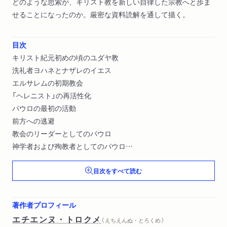
どのような思索が、キリスト教を新しい自律した宗教へと歩ま
せることになったのか。厳密な資料読解を通して描く。
目次
キリスト紀元初めの頃のユダヤ教
洗礼者ヨハネとナザレのイエス
エルサレムの初期教会
「ヘレニスト」の再活性化
パウロの最初の活動
前方への逃避
教会のリーダーとしてのパウロ
神学者および殉教者としてのパウロ
六〇年代の重大危機
目次をすべて読む
キリスト教の反撃
パウロの後継者たちの目覚め
大人として成熟したキリスト教に向けて
著作者プロフィール
強化とヘレニズム化
エチエンヌ・トロクメ
（ えちえんぬ・とろくめ ）