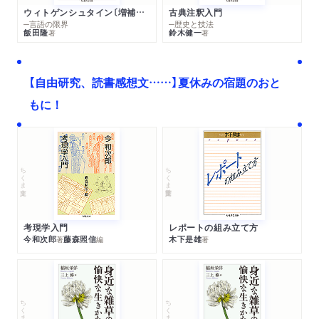
ウィトゲンシュタイン〔増補新版〕
古典注釈入門
─言語の限界
─歴史と技法
飯田隆
鈴木健一
著
著
【自由研究、読書感想文……】夏休みの宿題のおと
もに！
ちくま文庫
ちくま学芸文庫
考現学入門
レポートの組み立て方
今和次郎
藤森照信
木下是雄
著
編
著
ちくま文庫
ちくま文庫