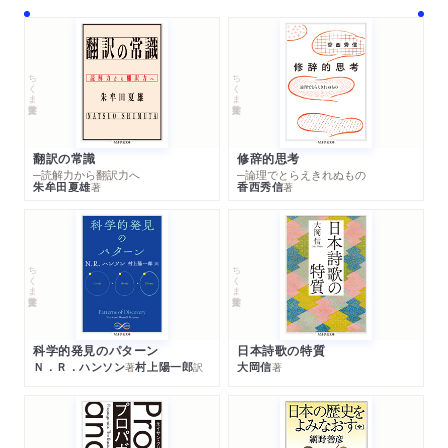
ちくま学芸文庫
ちくま学芸文庫
翻訳の常識
修辞的思考
─読解力から翻訳力へ
─論理でとらえきれぬもの
朱牟田夏雄
香西秀信
著
著
ちくま学芸文庫
ちくま学芸文庫
科学的発見のパターン
日本詩歌の特質
Ｎ．Ｒ．ハンソン
村上陽一郎
大岡信
著
訳
著