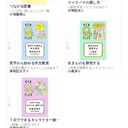
マイテーマの探し方
つながる読書
─探究学習ってどうやるの？
片岡則夫
著
─１０代に推したいこの一冊
小池陽慈
編
シリーズ・全集
シリーズ・全集
苦手から始める作文教室
生きものを探究する
─文章が書けたらいいことはある？
─自然を観察するってどういうこと？
津村記久子
小島渉
著
著
シリーズ・全集
７日でできるキャラクター創作入門
─想像って役立つの？
名取佐和子
著