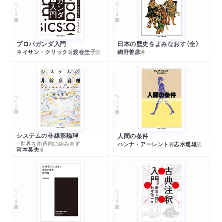
ちくま学芸文庫
ちくま学芸文庫
プロパガンダ入門
日本の歴史をよみなおす（全）
ネイサン・クリック
渡会圭子
網野善彦
著
訳
著
ちくま学芸文庫
ちくま学芸文庫
システムの非線形論理
人間の条件
─世界を創造的に組み直す
ハンナ・アーレント
志水速雄
著
訳
河本英夫
著
ちくま学芸文庫
ちくま学芸文庫