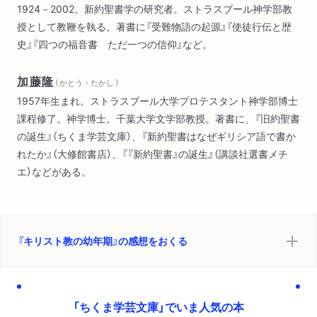
1924－2002。新約聖書学の研究者。ストラスブール神学部教
授として教鞭を執る。著書に『受難物語の起源』『使徒行伝と歴
史』『四つの福音書 ただ一つの信仰』など。
加藤隆
（ かとう・たかし ）
1957年生まれ。ストラスブール大学プロテスタント神学部博士
課程修了。神学博士。千葉大学文学部教授。著書に、『旧約聖書
の誕生』（ちくま学芸文庫）、『新約聖書はなぜギリシア語で書か
れたか』（大修館書店）、『『新約聖書』の誕生』（講談社選書メチ
エ）などがある。
『キリスト教の幼年期』の感想をおくる
「ちくま学芸文庫」でいま人気の本