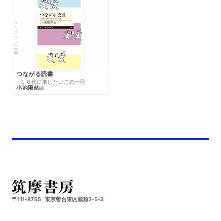
ちくまプリマー新書
つながる読書
─１０代に推したいこの一冊
小池陽慈
編
〒111-8755
東京都台東区蔵前2-5-3