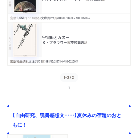
定価:
1,056
円
（10％税込）
文庫判
224
頁
2000/10/10
978-4-480-08586-3
宇宙船とカヌー
ちくま文庫
Ｋ・ブラウワー
芹沢高志
著
訳
出版社品切れ
文庫判
432
頁
1988/06/28
978-4-480-02236-3
1-2/2
1
次へ
【自由研究、読書感想文……】夏休みの宿題のおと
もに！