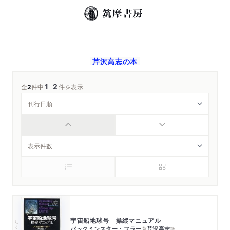
芹沢高志
の本
1
2
─
全
2
件中
件を表示
宇宙船地球号 操縦マニュアル
ちくま学芸文庫
バックミンスター・フラー
芹沢高志
著
訳