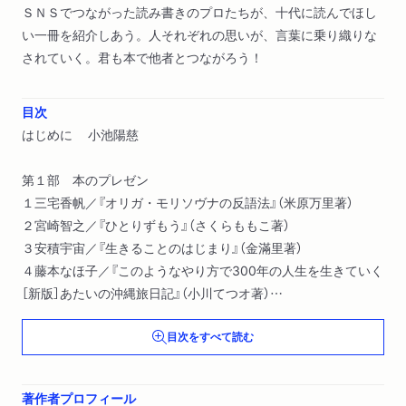
ＳＮＳでつながった読み書きのプロたちが、十代に読んでほし
い一冊を紹介しあう。人それぞれの思いが、言葉に乗り織りな
されていく。君も本で他者とつながろう！
目次
はじめに 小池陽慈
第１部 本のプレゼン
１三宅香帆／『オリガ・モリソヴナの反語法』（米原万里著）
２宮崎智之／『ひとりずもう』（さくらももこ著）
３安積宇宙／『生きることのはじまり』（金滿里著）
４藤本なほ子／『このようなやり方で300年の人生を生きていく
［新版］あたいの沖縄旅日記』（小川てつオ著）
５小川公代／『サロメ』（オスカー・ワイルド著、平野啓一郎訳）
目次をすべて読む
６田中健一／『漢文名文選 故事成語編』（三上英司・大橋賢
一・小田健太編）
７木村哲也／『いのちの芽』（大江満雄編）
著作者プロフィール
《コラム》隠れて本を読もう 読書猿