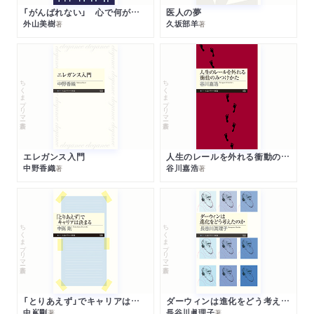
「がんばれない」 心で何が起きているか
医人の夢
外山美樹
久坂部羊
著
著
ちくまプリマー新書
ちくまプリマー新書
エレガンス入門
人生のレールを外れる衝動のみつけかた
中野香織
谷川嘉浩
著
著
ちくまプリマー新書
ちくまプリマー新書
「とりあえず」でキャリアは決まる
ダーウィンは進化をどう考えたのか
中嶌剛
長谷川眞理子
著
著