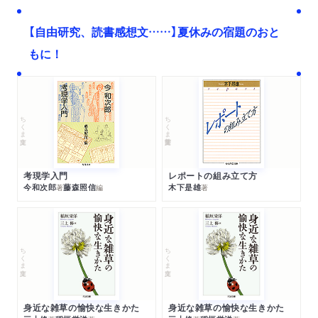
【自由研究、読書感想文……】夏休みの宿題のおと
もに！
ちくま文庫
ちくま学芸文庫
考現学入門
レポートの組み立て方
今和次郎
藤森照信
木下是雄
著
編
著
ちくま文庫
ちくま文庫
身近な雑草の愉快な生きかた
身近な雑草の愉快な生きかた