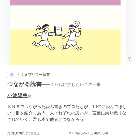
ちくまプリマー新書
つながる読書
——１０代に推したいこの一冊
小池陽慈
編
ＳＮＳでつながった読み書きのプロたちが、10代に読んでほし
い一冊を紹介しあう。人それぞれの思いが、言葉に乗り織りな
されていく。君も本で他者とつながろう！
円
定価
ISBN
1,078
（10％税込）
978-4-480-68476-9