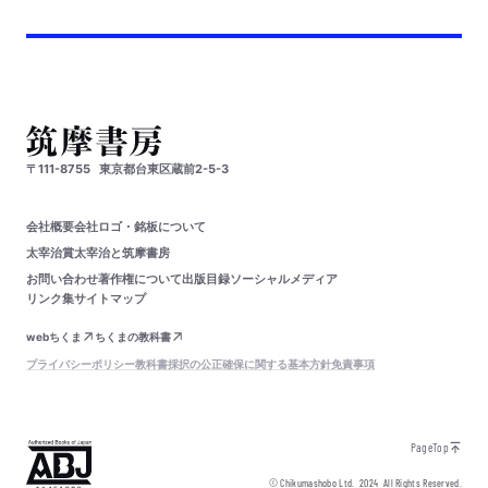
〒111-8755
東京都台東区蔵前2-5-3
会社概要
会社ロゴ・銘板について
太宰治賞
太宰治と筑摩書房
お問い合わせ
著作権について
出版目録
ソーシャルメディア
リンク集
サイトマップ
webちくま
ちくまの教科書
プライバシーポリシー
教科書採択の公正確保に関する基本方針
免責事項
PageTop
© Chikumashobo Ltd.
2024
All Rights Reserved.