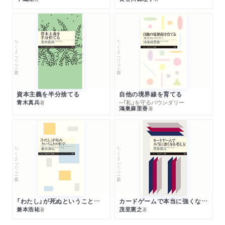
ちくまプリマー新書
ちくまプリマー新書
資本主義を半分捨てる
自他の境界線を育てる
青木真兵
─「私」を守るバウンダリー
著
鴻巣麻里香
著
ちくまプリマー新書
ちくまプリマー新書
「わたし」が死ぬということの哲学
カードゲームで本当に強くなる考え方
兼本浩祐
茂里憲之
著
著