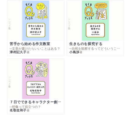
シリーズ・全集
シリーズ・全集
苦手から始める作文教室
生きものを探究する
─文章が書けたらいいことはある？
─自然を観察するってどういうこと？
津村記久子
小島渉
著
著
シリーズ・全集
７日でできるキャラクター創作入門
─想像って役立つの？
名取佐和子
著