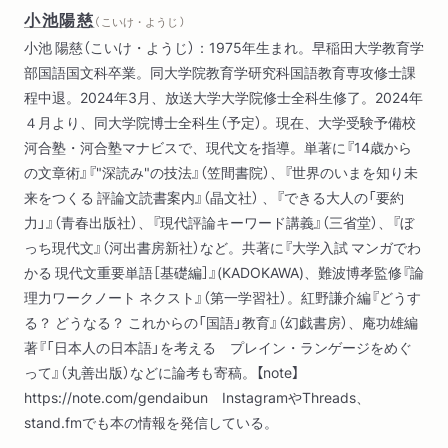
小池陽慈
（ こいけ・ようじ ）
８御手洗靖大／『和歌文学の基礎知識』（谷知子著）
小池 陽慈（こいけ・ようじ）：1975年生まれ。早稲田大学教育学
９小川貴也／『複数の日本語――方言からはじめる言語学』（工
部国語国文科卒業。同大学院教育学研究科国語教育専攻修士課
藤真由美・八亀裕美著）
程中退。2024年3月、放送大学大学院修士全科生修了。2024年
10 渡辺祐真（スケザネ）／『物語の役割』（小川洋子著）
４月より、同大学院博士全科生（予定）。現在、大学受験予備校
11 木村小夜／『お伽草紙』（太宰治著）
河合塾・河合塾マナビスで、現代文を指導。単著に『14歳から
12 仲町六絵／『家守綺譚』（梨木香歩著）
の文章術』『"深読み"の技法』（笠間書院）、『世界のいまを知り未
13 岡本健／『鼻行類』（ハラルト・シュテュンプケ著、日高敏
来をつくる 評論文読書案内』（晶文社） 、『できる大人の「要約
隆・羽田節子訳）
力」』（青春出版社）、『現代評論キーワード講義』（三省堂）、『ぼ
14 向坂くじら／『草野心平詩集』（草野心平著）
っち現代文』（河出書房新社）など。共著に『大学入試 マンガでわ
かる 現代文重要単語［基礎編］』(KADOKAWA)、難波博孝監修『論
第２部 本とつながる、本でつながる 小池陽慈×読書猿
理力ワークノート ネクスト』（第一学習社）。紅野謙介編『どうす
る？ どうなる？ これからの「国語」教育』（幻戯書房）、庵功雄編
第３部 つながる読書
著『「日本人の日本語」を考える プレイン・ランゲージをめぐ
木村哲也?向坂くじら、渡辺祐真（スケザネ）?小川公代、御手洗
って』（丸善出版）などに論考も寄稿。【note】
靖大?仲町六絵、岡本健?安積宇宙、小川公代?三宅香帆、田中健
https://note.com/gendaibun InstagramやThreads、
一?宮崎智之、木村小夜?小川貴也、仲町六絵?御手洗靖大、向坂
stand.fmでも本の情報を発信している。
くじら?木村哲也、小川貴也?田中健一、安積宇宙?渡辺祐真（ス