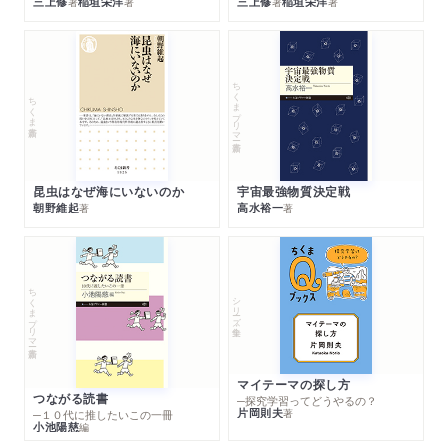
三上修
稲垣栄洋
三上修
稲垣栄洋
著
著
著
著
ちくまプリマー新書
ちくま新書
昆虫はなぜ海にいないのか
宇宙最強物質決定戦
朝野維起
高水裕一
著
著
ちくまプリマー新書
シリーズ・全集
マイテーマの探し方
つながる読書
─探究学習ってどうやるの？
片岡則夫
著
─１０代に推したいこの一冊
小池陽慈
編