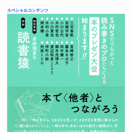
ケザネ）、三宅香帆?木村小夜、宮崎智之?藤本なほ子、藤本なほ
子?岡本健
スペシャルコンテンツ
おわりに 小池陽慈
《特別寄稿》どこにでも落ちているいいものはなーんだ？ 草野
理恵子