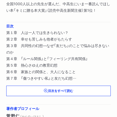
全国1000人以上の先生が選んだ、中高生にいま一番読んでほし
い本「キミに贈る本大賞」（読売中高生新聞主催）第1位！
目次
第１章 人は一人では生きられない？
第２章 幸せも苦しみも他者がもたらす
第３章 共同性の幻想―なぜ「友だち」のことで悩みは尽きない
のか
第４章 「ルール関係」と「フィーリング共有関係」
第５章 熱心さゆえの教育幻想
第６章 家族との関係と、大人になること
第７章 「傷つきやすい私」と友だち幻想
第８章 言葉によって自分を作り変える
目次をすべて読む
著作者プロフィール
菅野仁
（ かんの・ひとし ）