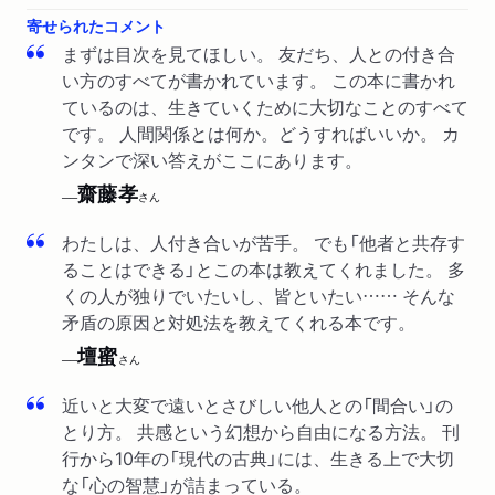
新聞
2018/08/02
寄せられたコメント
毎日新聞「特集ワイド」で紹介されました。
まずは目次を見てほしい。 友だち、人との付き合
い方のすべてが書かれています。 この本に書かれ
TV
2018/07/29
ているのは、生きていくために大切なことのすべて
TBS系列「林先生が驚く初耳学！」で林修先生に紹介されま
です。 人間関係とは何か。どうすればいいか。 カ
した。
ンタンで深い答えがここにあります。
齋藤孝
──
さん
ラジオ
2018/07/11
TBSラジオ「たまむすび」で居島一平さんに紹介されました。
わたしは、人付き合いが苦手。 でも「他者と共存す
ることはできる」とこの本は教えてくれました。 多
WEB
2018/07/05
くの人が独りでいたいし、皆といたい…… そんな
毎日新聞経済プレミア「ベストセラーを歩く」で紹介されま
矛盾の原因と対処法を教えてくれる本です。
した。
壇蜜
──
さん
新聞
2018/07/03
河北新報で紹介されました。
近いと大変で遠いとさびしい他人との「間合い」の
とり方。 共感という幻想から自由になる方法。 刊
ラジオ
2018/06/23
行から10年の「現代の古典」には、生きる上で大切
J-WAVE「BOOK BAR」で杏さんに紹介されました。
な「心の智慧」が詰まっている。