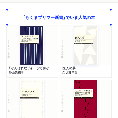
ダ・ヴィンチニュースで紹介されました。
「ちくまプリマー新書」でいま人気の本
TV
2018/04/14
日本テレビ「世界一受けたい授業」で又吉直樹さんに紹介さ
れました。
ちくまプリマー新書
ちくまプリマー新書
新聞
2017/06/06
朝日新聞で紹介されました。
「がんばれない」 心で何が起きているか
医人の夢
外山美樹
久坂部羊
著
著
ちくまプリマー新書
ちくまプリマー新書