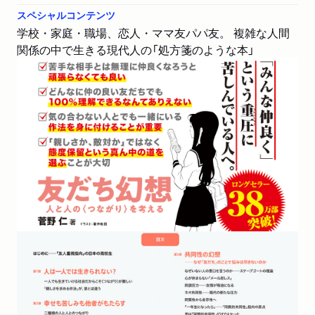
読売新聞「人生案内」で紹介されました。（大日向雅美さ
スペシャルコンテンツ
ん 恵泉女学園大学学長）「［人生案内］小１の娘 友だちづ
学校・家庭・職場、恋人・ママ友パパ友。 複雑な人間
くりに苦労」
関係の中で生きる現代人の「処方箋のような本」
新聞
2018/10/27
日本経済新聞「春秋」で紹介されました。
雑誌
2018/10/02
「週刊朝日」10/12号「ベストセラー解読」で紹介されました。（評
者：長薗安浩さん）
新聞
2018/10/01
産経新聞「産経抄」で紹介されました。
新聞
2018/09/30
朝日中高生新聞で紹介されました。
WEB
2018/09/19
NHK NEWS WEBで紹介されました。