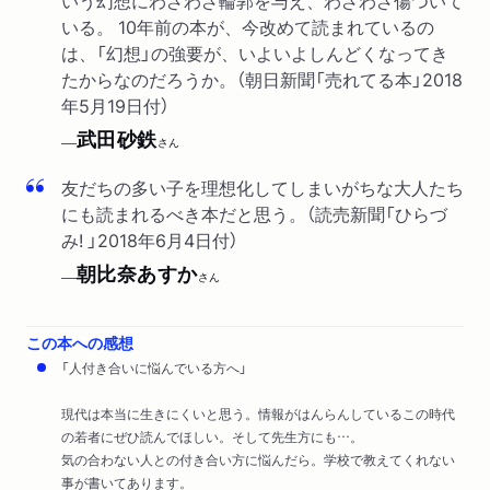
いう幻想にわざわざ輪郭を与え、わざわざ傷ついて
ラジオ茨城FM「FMだいご」の「7色！図書委員会。」で紹介され
いる。 10年前の本が、今改めて読まれているの
ました。
は、「幻想」の強要が、いよいよしんどくなってき
たからなのだろうか。（朝日新聞「売れてる本」2018
WEB
2018/05/25
年5月19日付）
早稲田塾ブログ「ワセダネ」の“受験生必見！おすすめブック
NAVI”で紹介されました
武田砂鉄
──
さん
TV
友だちの多い子を理想化してしまいがちな大人たち
2018/05/25
NBC長崎放送「Ｎスタプラス長崎」の「カルチャーウォッチ」コー
にも読まれるべき本だと思う。（読売新聞「ひらづ
ナーでメトロ書店本店・川崎綾子さんに紹介されました
み! 」2018年6月4日付）
朝比奈あすか
──
さん
新聞
2018/05/23
佐賀新聞で紹介されました。
この本への感想
新聞
2018/05/20
「人付き合いに悩んでいる方へ」
京都新聞で紹介されました。
現代は本当に生きにくいと思う。情報がはんらんしているこの時代
新聞
2018/05/19
の若者にぜひ読んでほしい。そして先生方にも…。
朝日新聞「売れてる本」で紹介されました。（評者：武田砂
気の合わない人との付き合い方に悩んだら。学校で教えてくれない
鉄さん）
事が書いてあります。