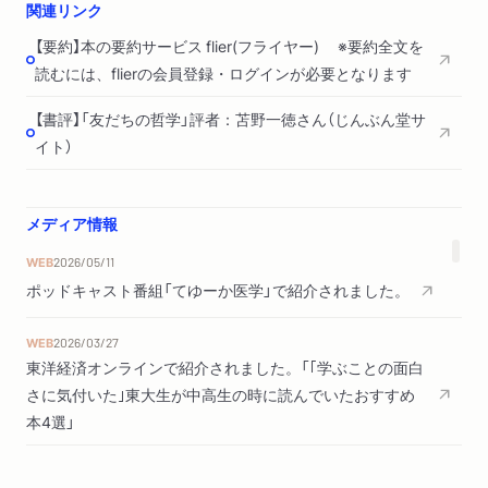
関連リンク
【要約】本の要約サービス flier(フライヤー) ※要約全文を
読むには、flierの会員登録・ログインが必要となります
【書評】「友だちの哲学」評者：苫野一徳さん（じんぶん堂サ
イト）
メディア情報
WEB
2026/05/11
ポッドキャスト番組「てゆーか医学」で紹介されました。
WEB
2026/03/27
東洋経済オンラインで紹介されました。「｢学ぶことの面白
さに気付いた｣東大生が中高生の時に読んでいたおすすめ
本4選」
新聞
2021/10/02