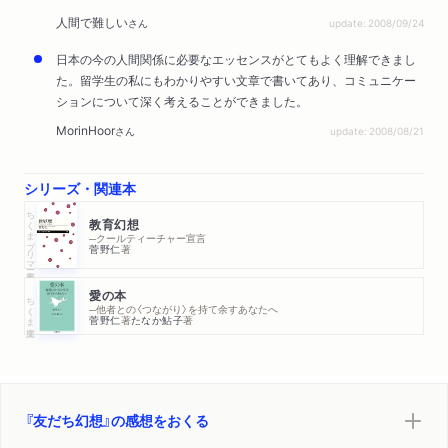
人間で難しい
さん
update: 2008/09/24
新聞
2018/05/18
新聞之新聞で紹介されました。
日本の今の人間関係に必要なエッセンスがとてもよく理解できまし
た。留学生の私にもわかりやすい文章で書いてあり、コミュニケー
ションについて深く考えることができました。
新聞
2018/05/13
信濃毎日新聞で紹介されました。
MorinHoor
さん
update: 2008/08/21
新聞
2018/05/11
シリーズ・関連本
時事通信より「人気の本」として記事が配信されました。
ちくまプリマー新書
教育幻想
─クールティーチャー宣言
新聞
2018/05/10
菅野仁
著
山形新聞で紹介されました。
愛の本
ちくま文庫
新聞
2018/04/26
─他者との〈つながり〉を持て余すあなたへ
菅野仁
著
たなか鮎子
著
共同通信より「売れてる本」として記事が配信されました。
WEB
2018/04/21
ほんのひきだしで紹介されました。
『友だち幻想』の感想をおくる
WEB
2018/04/21