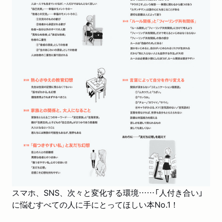
新聞
2018/09/16
静岡新聞「気になる本」で紹介されました。
TV
2018/09/15
NHK「おはよう日本」で特集されました。
WEB
2018/09/15
ほんのひきだしで紹介されました。
WEB
2018/09/15
flierで紹介されました。「戦略的コミュニケーションのスス
メ 「他人」と「自分」を考える5冊」
新聞
2018/09/02
毎日新聞「この1冊」で紹介されました。
雑誌
2018/08/07
スマホ、SNS、次々と変化する環境……「人付き合い」
「サンデー毎日」8/19-26号で紹介されました。（評者：南
に悩むすべての人に手にとってほしい本No.1！
沢奈央さん）