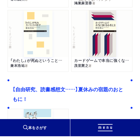
鴻巣麻里香
著
ちくまプリマー新書
ちくまプリマー新書
「わたし」が死ぬということの哲学
カードゲームで本当に強くなる考え方
兼本浩祐
茂里憲之
著
著
【自由研究、読書感想文……】夏休みの宿題のおと
もに！
ちくまプリマー新書
本をさがす