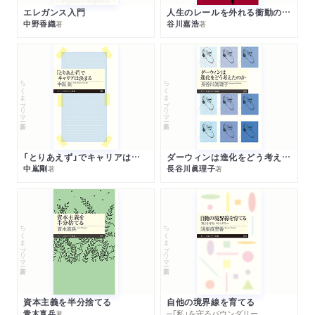
エレガンス入門
人生のレールを外れる衝動のみつけかた
中野香織
谷川嘉浩
著
著
ちくまプリマー新書
ちくまプリマー新書
「とりあえず」でキャリアは決まる
ダーウィンは進化をどう考えたのか
中嶌剛
長谷川眞理子
著
著
ちくまプリマー新書
ちくまプリマー新書
資本主義を半分捨てる
自他の境界線を育てる
青木真兵
─「私」を守るバウンダリー
著