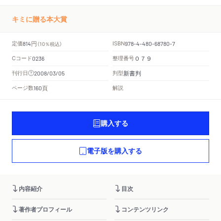
キミに贈る本大賞
円
定価
ISBN
814
（10％税込）
978-4-480-68780-7
Cコード
整理番号
0236
０７９
新書判
刊行日
判型
2008/03/05
頁
ページ数
解説
160
購入する
電子版を購入する
内容紹介
目次
著作者プロフィール
コンテンツリンク