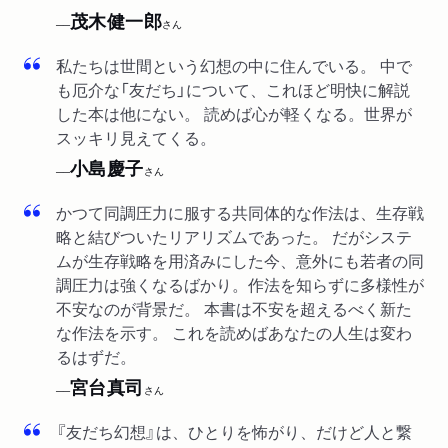
茂木健一郎
──
さん
新聞
2018/06/20
茨城新聞「いばらき春秋」で紹介されました。
私たちは世間という幻想の中に住んでいる。 中で
も厄介な「友だち」について、これほど明快に解説
雑誌
2018/06/17
した本は他にない。 読めば心が軽くなる。世界が
河北新報「とうほく本の散歩道」で紹介されました。（評者：小
スッキリ見えてくる。
林直之さん）
小島慶子
──
さん
雑誌
2018/06/12
「婦人公論」6/26号の「ベストセラー散歩」で紹介されました。
かつて同調圧力に服する共同体的な作法は、生存戦
（鵜飼哲夫さん）
略と結びついたリアリズムであった。 だがシステ
ムが生存戦略を用済みにした今、意外にも若者の同
ラジオ
2018/06/12
調圧力は強くなるばかり。作法を知らずに多様性が
NBC長崎放送「午後ゴGO!」でメトロ書店本店・川崎綾子さんに
不安なのが背景だ。 本書は不安を超えるべく新た
紹介されました。
な作法を示す。 これを読めばあなたの人生は変わ
るはずだ。
雑誌
2018/06/12
宮台真司
──
さん
「andGIRL」7月号のカルチャーページで紹介されました。
『友だち幻想』は、ひとりを怖がり、だけど人と繋
新聞
2018/06/09