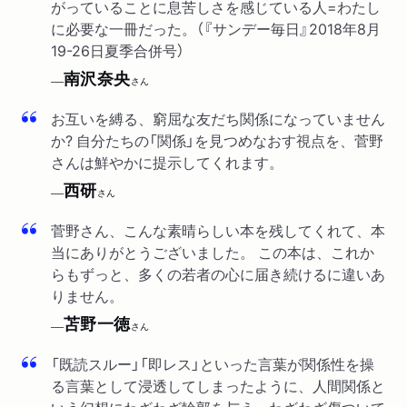
がっていることに息苦しさを感じている人=わたし
産経新聞「話題の本」で紹介されました。
に必要な一冊だった。（『サンデー毎日』2018年8月
19-26日夏季合併号）
雑誌
2018/06/06
南沢奈央
「週刊文春」6/14号「ベストセラー解剖」で紹介されまし
──
さん
た。「「人と人とのつながり」と聞いて「息苦しい」と感じる
お互いを縛る、窮屈な友だち関係になっていません
あなたに」
か? 自分たちの「関係」を見つめなおす視点を、菅野
さんは鮮やかに提示してくれます。
新聞
2018/06/06
京都新聞「凡語」で紹介されました。
西研
──
さん
新聞
2018/06/04
菅野さん、こんな素晴らしい本を残してくれて、本
読売新聞夕刊「ひらづみ！」で紹介されました。（評者：朝
当にありがとうございました。 この本は、これか
比奈あすかさん）
らもずっと、多くの若者の心に届き続けるに違いあ
りません。
新聞
2018/06/03
苫野一徳
──
さん
長崎新聞「とっとって」でメトロ書店本店・室田大祐さんに紹介
されました。
「既読スルー」「即レス」といった言葉が関係性を操
る言葉として浸透してしまったように、人間関係と
ラジオ
2018/05/30