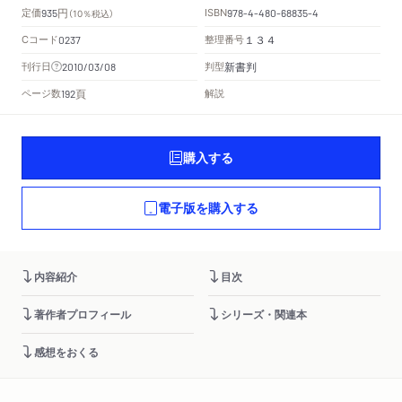
円
定価
ISBN
935
（10％税込）
978-4-480-68835-4
Cコード
整理番号
0237
１３４
新書判
刊行日
判型
2010/03/08
頁
ページ数
解説
192
購入する
電子版を購入する
内容紹介
目次
著作者プロフィール
シリーズ・関連本
感想をおくる