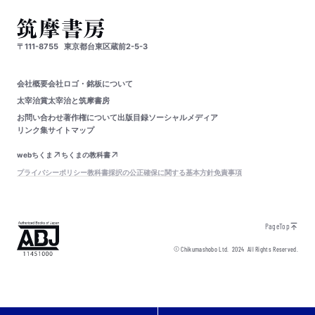
〒111-8755
東京都台東区蔵前2-5-3
会社概要
会社ロゴ・銘板について
太宰治賞
太宰治と筑摩書房
お問い合わせ
著作権について
出版目録
ソーシャルメディア
リンク集
サイトマップ
webちくま
ちくまの教科書
プライバシーポリシー
教科書採択の公正確保に関する基本方針
免責事項
PageTop
© Chikumashobo Ltd.
2024
All Rights Reserved.