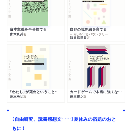
ちくまプリマー新書
ちくまプリマー新書
資本主義を半分捨てる
自他の境界線を育てる
青木真兵
─「私」を守るバウンダリー
著
鴻巣麻里香
著
ちくまプリマー新書
ちくまプリマー新書
「わたし」が死ぬということの哲学
カードゲームで本当に強くなる考え方
兼本浩祐
茂里憲之
著
著
【自由研究、読書感想文……】夏休みの宿題のおと
もに！