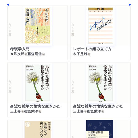
ちくま文庫
ちくま学芸文庫
考現学入門
レポートの組み立て方
今和次郎
藤森照信
木下是雄
著
編
著
ちくま文庫
ちくま文庫
身近な雑草の愉快な生きかた
身近な雑草の愉快な生きかた
三上修
稲垣栄洋
三上修
稲垣栄洋
著
著
著
著