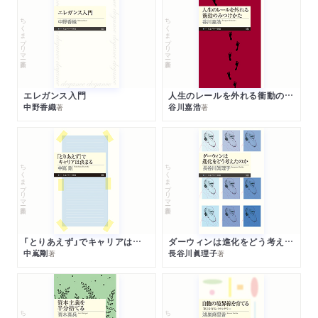
ちくまプリマー新書
ちくまプリマー新書
エレガンス入門
人生のレールを外れる衝動のみつけかた
中野香織
谷川嘉浩
著
著
ちくまプリマー新書
ちくまプリマー新書
「とりあえず」でキャリアは決まる
ダーウィンは進化をどう考えたのか
中嶌剛
長谷川眞理子
著
著