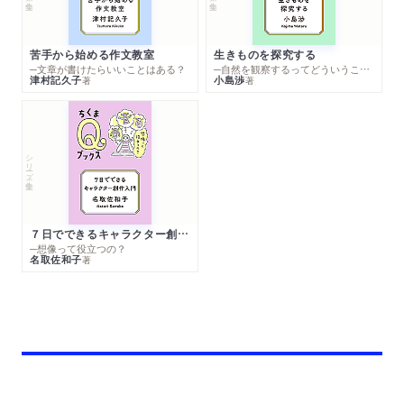
苦手から始める作文教室
生きものを探究する
─文章が書けたらいいことはある？
─自然を観察するってどういうこと？
津村記久子
小島渉
著
著
シリーズ・全集
７日でできるキャラクター創作入門
─想像って役立つの？
名取佐和子
著