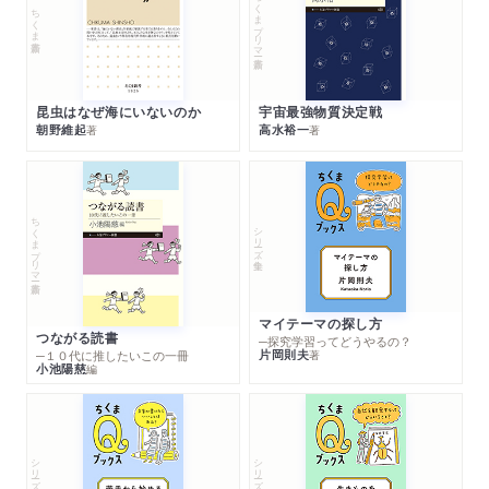
ちくまプリマー新書
ちくま新書
昆虫はなぜ海にいないのか
宇宙最強物質決定戦
朝野維起
高水裕一
著
著
ちくまプリマー新書
シリーズ・全集
マイテーマの探し方
つながる読書
─探究学習ってどうやるの？
片岡則夫
著
─１０代に推したいこの一冊
小池陽慈
編
シリーズ・全集
シリーズ・全集