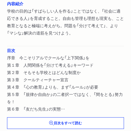
内容紹介
学校の目的は「すばらしい人を作る」ことではなく、「社会に適
応できる人」を育成すること。自由も管理も理想も現実も、こと
教育となると極端に考えがち。問題を「分けて考えて」、より
「マシな」解決の道筋を見つけよう。
目次
序章 今こそリアルでクールな「上下関係」を
第１章 人間関係を「分けて考える」キーワード
第２章 そもそも学校とはどんな制度か
第３章 クールティーチャー宣言
第４章 「心の教育」よりも、まず「ルール」が必要
第５章 「規律か自由か」の二者択一ではなく、「間をとる」努力
を！
第６章 「友だち先生」の実態
第７章 しつけは学校の責任か？
目次をすべて読む