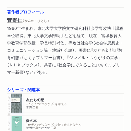
著作者プロフィール
菅野仁
（ かんの・ひとし ）
1960年生まれ。東北大学大学院文学研究科社会学専攻博士課程
単位取得。東北大学文学部助手などを経て、現在、宮城教育大
学教育学部教授・学長特別補佐。専攻は社会学（社会学思想史・
コミュニケーション論・地域社会論）。著書に『友だち幻想』『教
育幻想』（ちくまプリマー新書）、『ジンメル・つながりの哲学』
（ＮＨＫブックス）、共著に『社会学にできること』（ちくまプリ
マー新書）などがある。
シリーズ・関連本
ちくまプリマー新書
友だち幻想
─人と人の〈つながり〉を考える
菅野仁
著
愛の本
ちくま文庫
─他者との〈つながり〉を持て余すあなたへ
菅野仁
著
たなか鮎子
著