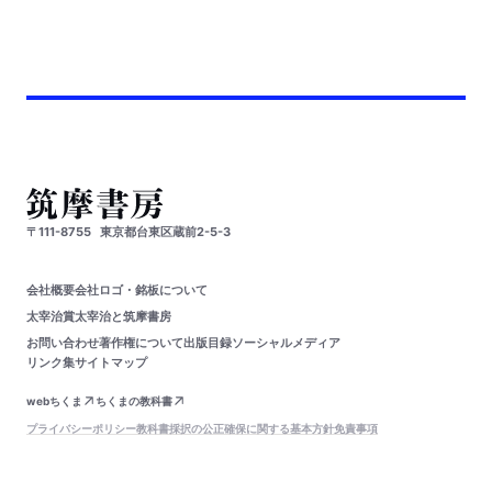
〒111-8755
東京都台東区蔵前2-5-3
会社概要
会社ロゴ・銘板について
太宰治賞
太宰治と筑摩書房
お問い合わせ
著作権について
出版目録
ソーシャルメディア
リンク集
サイトマップ
webちくま
ちくまの教科書
プライバシーポリシー
教科書採択の公正確保に関する基本方針
免責事項