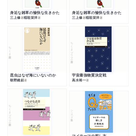
身近な雑草の愉快な生きかた
身近な雑草の愉快な生きかた
三上修
稲垣栄洋
三上修
稲垣栄洋
著
著
著
著
ちくまプリマー新書
ちくま新書
昆虫はなぜ海にいないのか
宇宙最強物質決定戦
朝野維起
高水裕一
著
著
ちくまプリマー新書
シリーズ・全集
マイテーマの探し方