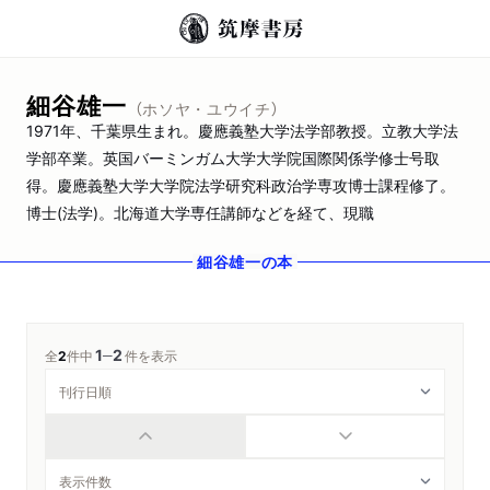
細谷雄一
（ホソヤ・ユウイチ）
1971年、千葉県生まれ。慶應義塾大学法学部教授。立教大学法
学部卒業。英国バーミンガム大学大学院国際関係学修士号取
得。慶應義塾大学大学院法学研究科政治学専攻博士課程修了。
博士(法学)。北海道大学専任講師などを経て、現職
細谷雄一
の本
1
2
─
全
2
件中
件を表示