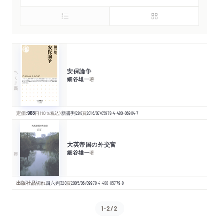
安保論争
ちくま新書
細谷雄一
著
定価:
968
円
（10％税込）
新書判
288
頁
2016/07/05
978-4-480-06904-7
大英帝国の外交官
細谷雄一
著
出版社品切れ
四六判
320
頁
2005/06/09
978-4-480-85779-8
1-2/2