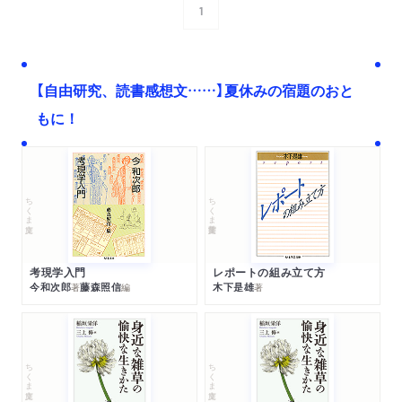
1
次へ
【自由研究、読書感想文……】夏休みの宿題のおと
もに！
ちくま文庫
ちくま学芸文庫
考現学入門
レポートの組み立て方
今和次郎
藤森照信
木下是雄
著
編
著
ちくま文庫
ちくま文庫