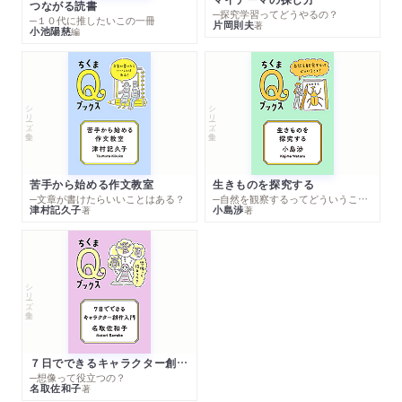
つながる読書
─探究学習ってどうやるの？
─１０代に推したいこの一冊
片岡則夫
著
小池陽慈
編
シリーズ・全集
シリーズ・全集
苦手から始める作文教室
生きものを探究する
─文章が書けたらいいことはある？
─自然を観察するってどういうこと？
津村記久子
小島渉
著
著
シリーズ・全集
７日でできるキャラクター創作入門
─想像って役立つの？
名取佐和子
著