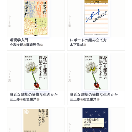
ちくま文庫
ちくま学芸文庫
考現学入門
レポートの組み立て方
今和次郎
藤森照信
木下是雄
著
編
著
ちくま文庫
ちくま文庫
身近な雑草の愉快な生きかた
身近な雑草の愉快な生きかた
三上修
稲垣栄洋
三上修
稲垣栄洋
著
著
著
著
ちくまプリマー新書
ちくま新書