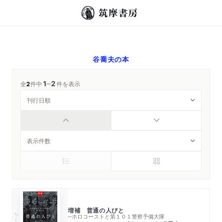
谷喬夫
の本
1
2
─
全
2
件中
件を表示
増補 普通の人びと
ちくま学芸文庫
─ホロコーストと第１０１警察予備大隊