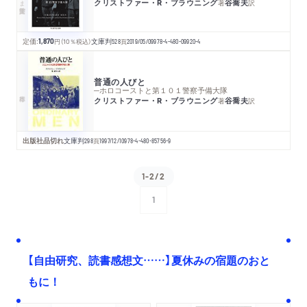
クリストファー・R・ブラウニング
谷喬夫
著
訳
定価:
1,870
円
（10％税込）
文庫判
528
頁
2019/05/09
978-4-480-09920-4
普通の人びと
─ホロコーストと第１０１警察予備大隊
クリストファー・R・ブラウニング
谷喬夫
著
訳
出版社品切れ
文庫判
298
頁
1997/12/10
978-4-480-85756-9
1-2/2
1
次へ
【自由研究、読書感想文……】夏休みの宿題のおと
もに！