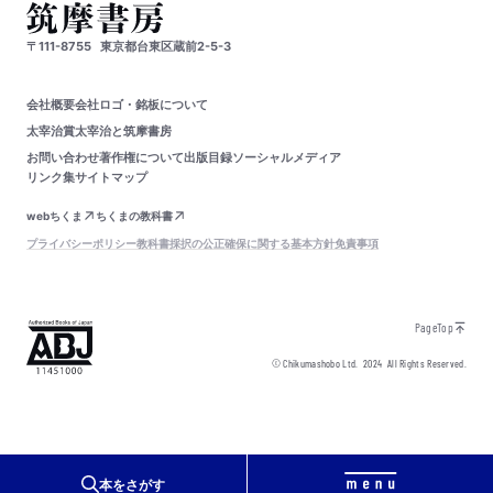
〒111-8755
東京都台東区蔵前2-5-3
会社概要
会社ロゴ・銘板について
太宰治賞
太宰治と筑摩書房
お問い合わせ
著作権について
出版目録
ソーシャルメディア
リンク集
サイトマップ
webちくま
ちくまの教科書
プライバシーポリシー
教科書採択の公正確保に関する基本方針
免責事項
PageTop
© Chikumashobo Ltd.
2024
All Rights Reserved.
本をさがす