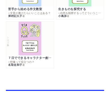
苦手から始める作文教室
生きものを探究する
─文章が書けたらいいことはある？
─自然を観察するってどういうこと？
津村記久子
小島渉
著
著
シリーズ・全集
７日でできるキャラクター創作入門
─想像って役立つの？
名取佐和子
著