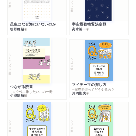
昆虫はなぜ海にいないのか
宇宙最強物質決定戦
朝野維起
高水裕一
著
著
ちくまプリマー新書
シリーズ・全集
マイテーマの探し方
つながる読書
─探究学習ってどうやるの？
─１０代に推したいこの一冊
片岡則夫
著
小池陽慈
編
シリーズ・全集
シリーズ・全集