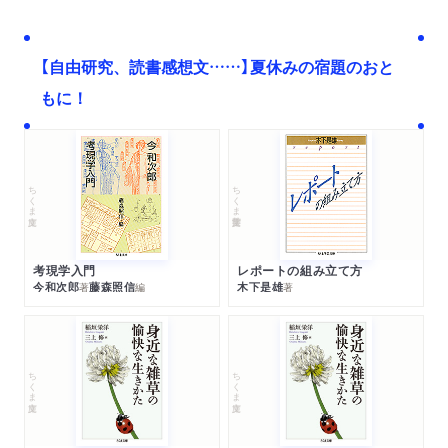
【自由研究、読書感想文……】夏休みの宿題のおと
もに！
ちくま文庫
ちくま学芸文庫
考現学入門
レポートの組み立て方
今和次郎
藤森照信
木下是雄
著
編
著
ちくま文庫
ちくま文庫