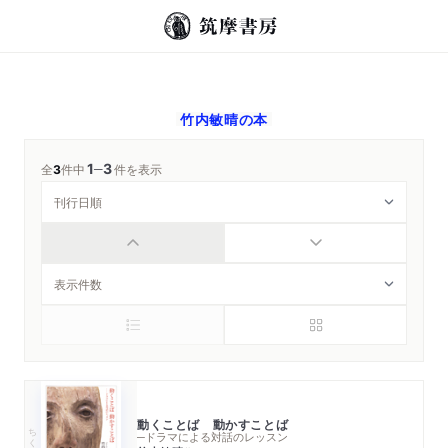
竹内敏晴
の本
1
3
─
全
3
件中
件を表示
動くことば 動かすことば
ちくま学芸文庫
─ドラマによる対話のレッスン