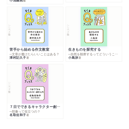
小池陽慈
編
シリーズ・全集
シリーズ・全集
苦手から始める作文教室
生きものを探究する
─文章が書けたらいいことはある？
─自然を観察するってどういうこと？
津村記久子
小島渉
著
著
シリーズ・全集
７日でできるキャラクター創作入門
─想像って役立つの？
名取佐和子
著