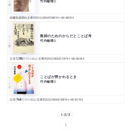
竹内敏晴
著
出版社品切れ
文庫判
352
頁
2005/07/06
978-4-480-08925-0
教師のためのからだとことば考
ちくま学芸文庫
竹内敏晴
著
定価:
1,155
円
（10％税込）
文庫判
256
頁
1999/01/12
978-4-480-08459-0
ことばが劈かれるとき
ちくま文庫
竹内敏晴
著
定価:
748
円
（10％税込）
文庫判
320
頁
1988/01/26
978-4-480-02178-6
1-3/3
1
次へ