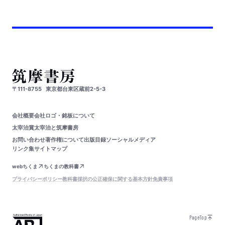
〒111-8755
東京都台東区蔵前2-5-3
会社概要
会社ロゴ・銘板について
太宰治賞
太宰治と筑摩書房
お問い合わせ
著作権について
出版目録
ソーシャルメディア
リンク集
サイトマップ
webちくま
ちくまの教科書
プライバシーポリシー
教科書採択の公正確保に関する基本方針
免責事項
PageTop