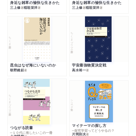
身近な雑草の愉快な生きかた
身近な雑草の愉快な生きかた
三上修
稲垣栄洋
三上修
稲垣栄洋
著
著
著
著
ちくまプリマー新書
ちくま新書
昆虫はなぜ海にいないのか
宇宙最強物質決定戦
朝野維起
高水裕一
著
著
ちくまプリマー新書
シリーズ・全集
マイテーマの探し方
つながる読書
─探究学習ってどうやるの？
─１０代に推したいこの一冊
片岡則夫
著