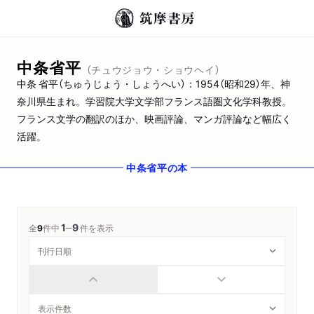
中条省平
（チュウジョウ・ショウヘイ）
中条 省平（ちゅうじょう・しょうへい）：1954（昭和29）年、神
奈川県生まれ。学習院大学文学部フランス語圏文化学科教授。
フランス文学の翻訳のほか、映画評論、マンガ評論など幅広く
活躍。
中条省平
の本
1
9
─
全
9
件中
件を表示