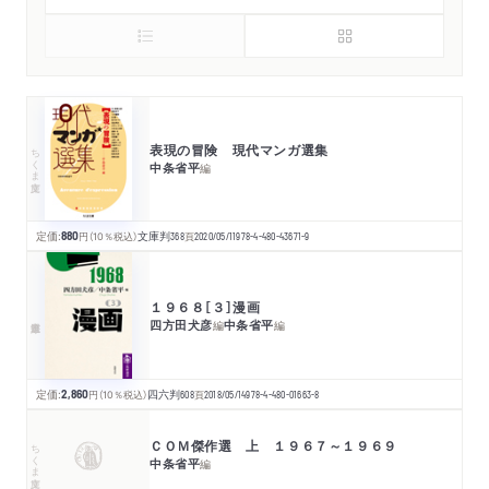
表現の冒険 現代マンガ選集
ちくま文庫
中条省平
編
定価:
880
円
（10％税込）
文庫判
368
頁
2020/05/11
978-4-480-43671-9
１９６８［３］漫画
四方田犬彦
中条省平
編
編
定価:
2,860
円
（10％税込）
四六判
608
頁
2018/05/14
978-4-480-01663-8
ＣＯＭ傑作選 上 １９６７～１９６９
ちくま文庫
中条省平
編