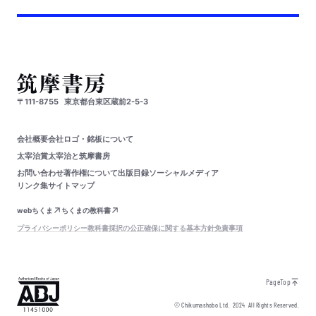
〒111-8755
東京都台東区蔵前2-5-3
会社概要
会社ロゴ・銘板について
太宰治賞
太宰治と筑摩書房
お問い合わせ
著作権について
出版目録
ソーシャルメディア
リンク集
サイトマップ
webちくま
ちくまの教科書
プライバシーポリシー
教科書採択の公正確保に関する基本方針
免責事項
PageTop
© Chikumashobo Ltd.
2024
All Rights Reserved.