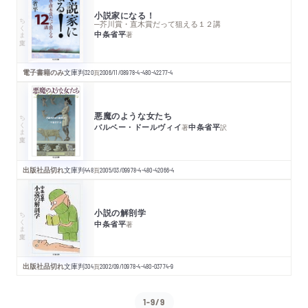
小説家になる！
ちくま文庫
─芥川賞・直木賞だって狙える１２講
中条省平
著
電子書籍のみ
文庫判
320
頁
2006/11/08
978-4-480-42277-4
悪魔のような女たち
ちくま文庫
バルベー・ドールヴィイ
中条省平
著
訳
出版社品切れ
文庫判
448
頁
2005/03/09
978-4-480-42066-4
小説の解剖学
ちくま文庫
中条省平
著
出版社品切れ
文庫判
304
頁
2002/09/10
978-4-480-03774-9
1-9/9