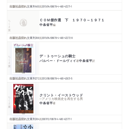
出版社品切れ
文庫判
400
頁
2015/04/08
978-4-480-43271-1
ＣＯＭ傑作選 下 １９７０～１９７１
ちくま文庫
中条省平
編
出版社品切れ
文庫判
368
頁
2015/04/08
978-4-480-43272-8
デ・トゥーシュの騎士
ちくま文庫
バルベー・ドールヴィイ
中条省平
著
訳
出版社品切れ
文庫判
272
頁
2012/06/06
978-4-480-42931-5
クリント・イーストウッド
ちくま文庫
─アメリカ映画史を再生する男
中条省平
著
出版社品切れ
文庫判
304
頁
2007/12/10
978-4-480-42377-1