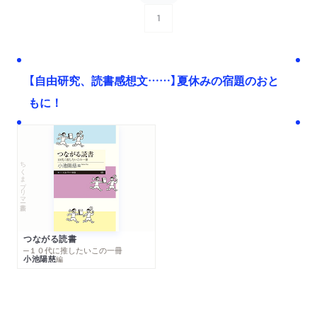
1
次へ
【自由研究、読書感想文……】夏休みの宿題のおと
もに！
ちくまプリマー新書
つながる読書
─１０代に推したいこの一冊
小池陽慈
編