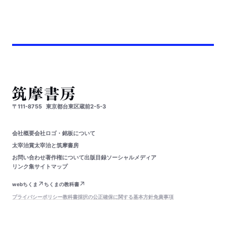
〒111-8755
東京都台東区蔵前2-5-3
会社概要
会社ロゴ・銘板について
太宰治賞
太宰治と筑摩書房
お問い合わせ
著作権について
出版目録
ソーシャルメディア
リンク集
サイトマップ
webちくま
ちくまの教科書
プライバシーポリシー
教科書採択の公正確保に関する基本方針
免責事項