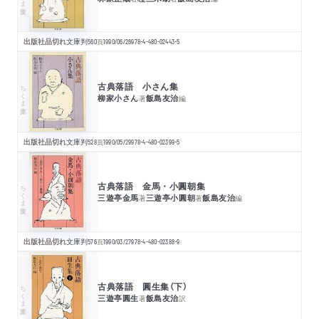
出版社品切れ
文庫判
560
頁
1990/06/26
978-4-480-02443-5
古典落語 小さん集
ちくま文庫
柳家小さん
飯島友治
著
編
出版社品切れ
文庫判
528
頁
1990/05/29
978-4-480-02399-5
古典落語 金馬・小圓朝集
ちくま文庫
三遊亭金馬
三遊亭小圓朝
飯島友治
著
著
編
出版社品切れ
文庫判
576
頁
1990/03/27
978-4-480-02388-9
古典落語 圓生集（下）
ちくま文庫
三遊亭圓生
飯島友治
著
訳