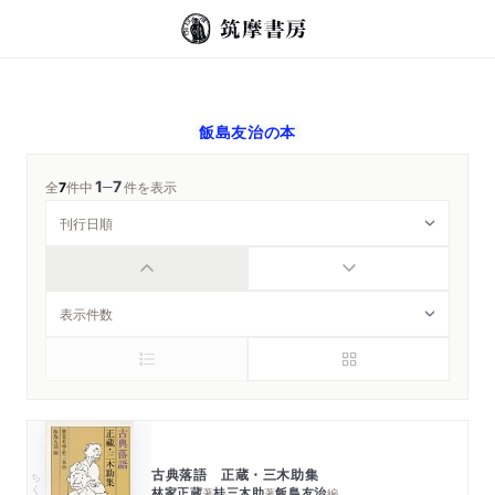
飯島友治
の本
1
7
─
全
7
件中
件を表示
古典落語 正蔵・三木助集
ちくま文庫
林家正蔵
桂三木助
飯島友治
著
著
編