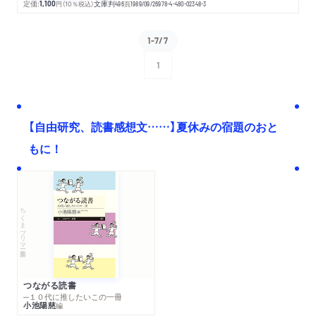
定価:
1,100
円
（10％税込）
文庫判
496
頁
1989/09/26
978-4-480-02348-3
1-7/7
1
次へ
【自由研究、読書感想文……】夏休みの宿題のおと
もに！
ちくまプリマー新書
つながる読書
─１０代に推したいこの一冊
小池陽慈
編