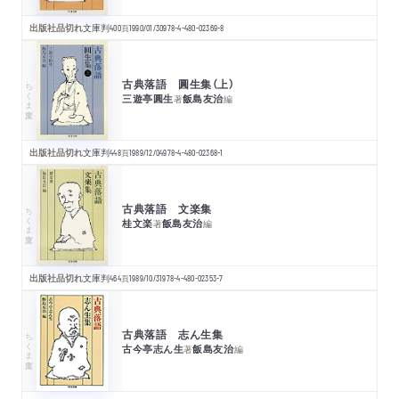
出版社品切れ
文庫判
400
頁
1990/01/30
978-4-480-02369-8
古典落語 圓生集（上）
ちくま文庫
三遊亭圓生
飯島友治
著
編
出版社品切れ
文庫判
448
頁
1989/12/04
978-4-480-02368-1
古典落語 文楽集
ちくま文庫
桂文楽
飯島友治
著
編
出版社品切れ
文庫判
464
頁
1989/10/31
978-4-480-02353-7
古典落語 志ん生集
ちくま文庫
古今亭志ん生
飯島友治
著
編