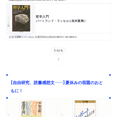
哲学入門
ちくま学芸文庫
バートランド・ラッセル
高村夏輝
著
訳
定価:
1,210
円
（10％税込）
文庫判
288
頁
2005/03/09
978-4-480-08904-5
1-4/4
1
次へ
【自由研究、読書感想文……】夏休みの宿題のおと
もに！
ちくま文庫
ちくま学芸文庫