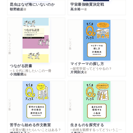
昆虫はなぜ海にいないのか
宇宙最強物質決定戦
朝野維起
高水裕一
著
著
ちくまプリマー新書
シリーズ・全集
マイテーマの探し方
つながる読書
─探究学習ってどうやるの？
─１０代に推したいこの一冊
片岡則夫
著
小池陽慈
編
シリーズ・全集
シリーズ・全集
苦手から始める作文教室
生きものを探究する
─文章が書けたらいいことはある？
─自然を観察するってどういうこと？