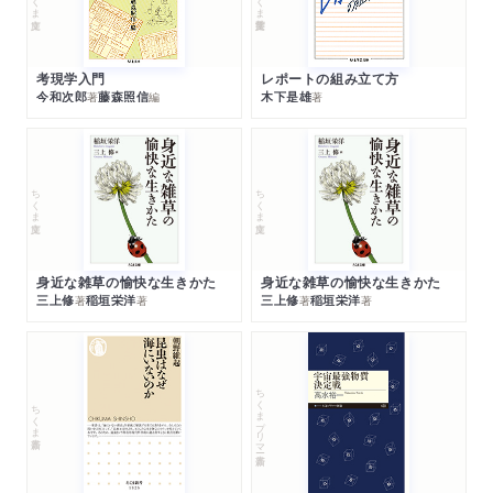
考現学入門
レポートの組み立て方
今和次郎
藤森照信
木下是雄
著
編
著
ちくま文庫
ちくま文庫
身近な雑草の愉快な生きかた
身近な雑草の愉快な生きかた
三上修
稲垣栄洋
三上修
稲垣栄洋
著
著
著
著
ちくまプリマー新書
ちくま新書