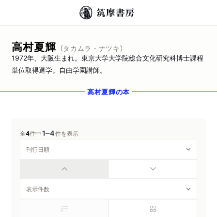
高村夏輝
（タカムラ・ナツキ）
1972年、大阪生まれ。東京大学大学院総合文化研究科博士課程
単位取得退学。自由学園講師。
高村夏輝
の本
1
4
─
全
4
件中
件を表示