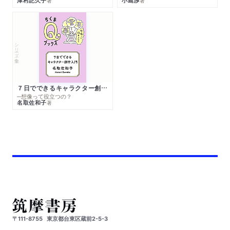
津村記久子
小島渉
著
著
シリーズ・全集
７日でできるキャラクター創作入門
─想像って役立つの？
名取佐和子
著
〒111-8755
東京都台東区蔵前2-5-3