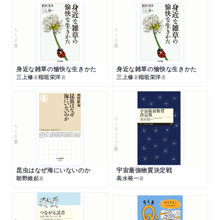
ちくま文庫
ちくま文庫
身近な雑草の愉快な生きかた
身近な雑草の愉快な生きかた
三上修
稲垣栄洋
三上修
稲垣栄洋
著
著
著
著
ちくまプリマー新書
ちくま新書
昆虫はなぜ海にいないのか
宇宙最強物質決定戦
朝野維起
高水裕一
著
著