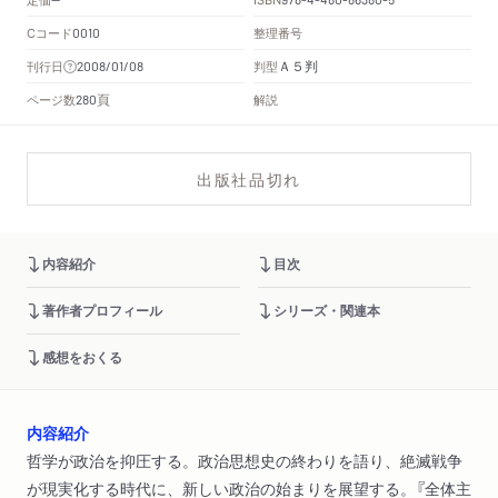
Cコード
整理番号
0010
Ａ５判
刊行日
判型
2008/01/08
頁
ページ数
解説
280
出版社品切れ
内容紹介
目次
著作者プロフィール
シリーズ・関連本
感想をおくる
内容紹介
哲学が政治を抑圧する。政治思想史の終わりを語り、絶滅戦争
が現実化する時代に、新しい政治の始まりを展望する。『全体主