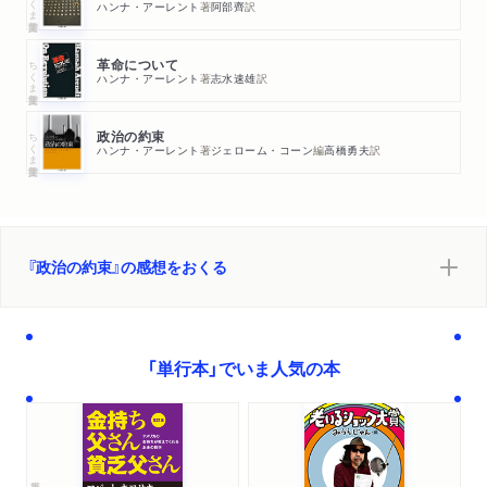
ハンナ・アーレント
著
阿部齊
訳
ちくま学芸文庫
革命について
ハンナ・アーレント
著
志水速雄
訳
ちくま学芸文庫
政治の約束
ハンナ・アーレント
著
ジェローム・コーン
編
高橋勇夫
訳
『政治の約束』の感想をおくる
「単行本」でいま人気の本