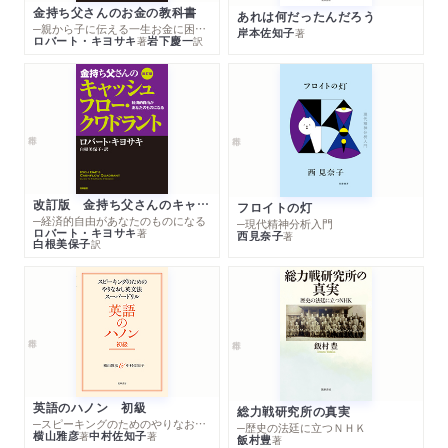
金持ち父さんのお金の教科書
あれは何だったんだろう
─親から子に伝える一生お金に困らない考え方
岸本佐知子
著
ロバート・キヨサキ
岩下慶一
著
訳
改訂版 金持ち父さんのキャッシュフロー・クワドラント
フロイトの灯
─経済的自由があなたのものになる
─現代精神分析入門
ロバート・キヨサキ
著
西見奈子
著
白根美保子
訳
英語のハノン 初級
総力戦研究所の真実
─スピーキングのためのやりなおし英文法スーパードリル
─歴史の法廷に立つＮＨＫ
横山雅彦
中村佐知子
著
著
飯村豊
著