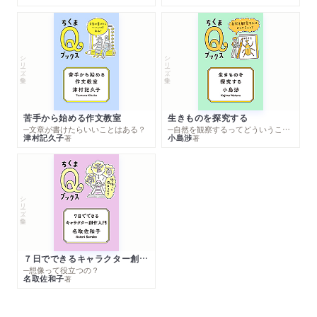
シリーズ・全集
シリーズ・全集
苦手から始める作文教室
生きものを探究する
─文章が書けたらいいことはある？
─自然を観察するってどういうこと？
津村記久子
小島渉
著
著
シリーズ・全集
７日でできるキャラクター創作入門
─想像って役立つの？
名取佐和子
著