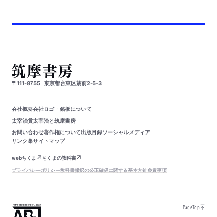
〒111-8755
東京都台東区蔵前2-5-3
会社概要
会社ロゴ・銘板について
太宰治賞
太宰治と筑摩書房
お問い合わせ
著作権について
出版目録
ソーシャルメディア
リンク集
サイトマップ
webちくま
ちくまの教科書
プライバシーポリシー
教科書採択の公正確保に関する基本方針
免責事項
PageTop