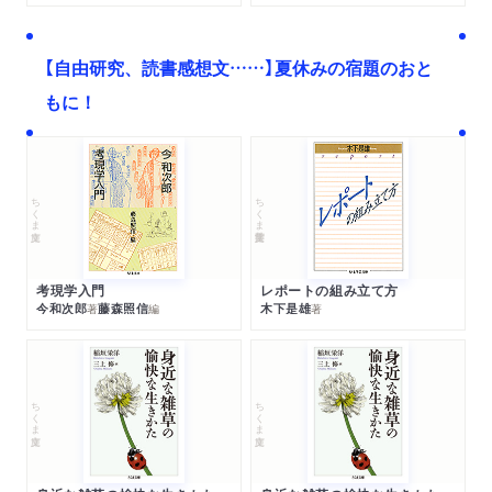
【自由研究、読書感想文……】夏休みの宿題のおと
もに！
ちくま文庫
ちくま学芸文庫
考現学入門
レポートの組み立て方
今和次郎
藤森照信
木下是雄
著
編
著
ちくま文庫
ちくま文庫