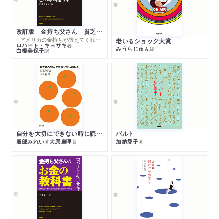
改訂版 金持ち父さん 貧乏父さん
─アメリカの金持ちが教えてくれるお金の哲学
老いるショック大賞
ロバート・キヨサキ
著
みうらじゅん
編
白根美保子
訳
自分を大切にできない時に読む本
パルト
服部みれい
大原扁理
加納愛子
著
著
著