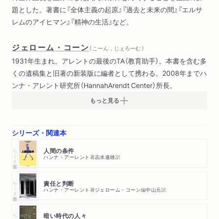
題とした。著書に『全体主義の起原』『過去と未来の間』『エルサ
レムのアイヒマン』『精神の生活』など。
ジェローム・コーン
（ こーん，じぇろーむ ）
1931年生まれ。アレントの最後のTA（教育助手）。本書を含む多
くの遺稿集と旧著の新装版に編者として携わる。2008年までハ
ンナ・アレント研究所（HannahArendt Center）所長。
もっと見る
シリーズ・関連本
ちくま学芸文庫
人間の条件
ハンナ・アーレント
著
志水速雄
訳
ちくま学芸文庫
責任と判断
ハンナ・アーレント
著
ジェローム・コーン
編
中山元
訳
ちくま学芸文庫
暗い時代の人々