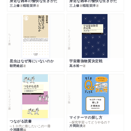
身近な雑草の愉快な生きかた
身近な雑草の愉快な生きかた
三上修
稲垣栄洋
三上修
稲垣栄洋
著
著
著
著
ちくまプリマー新書
ちくま新書
昆虫はなぜ海にいないのか
宇宙最強物質決定戦
朝野維起
高水裕一
著
著
ちくまプリマー新書
シリーズ・全集
マイテーマの探し方
つながる読書
─探究学習ってどうやるの？
片岡則夫
著
─１０代に推したいこの一冊
小池陽慈
編