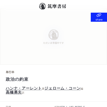
share
share
単行本
政治の約束
ハンナ・アーレント
ジェローム・コーン
著
編
高橋勇夫
訳
定価
ISBN
--
978-4-480-86380-5