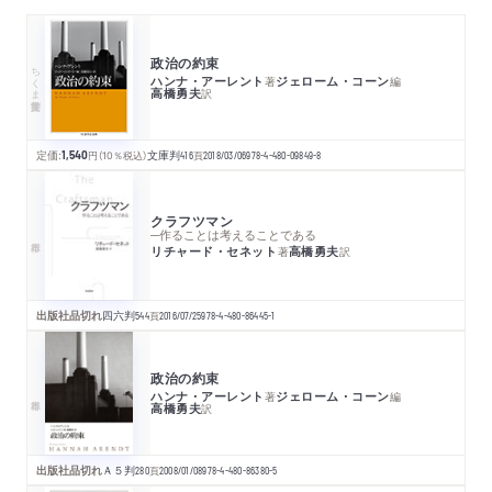
政治の約束
ちくま学芸文庫
ハンナ・アーレント
ジェローム・コーン
著
編
高橋勇夫
訳
定価:
1,540
円
（10％税込）
文庫判
416
頁
2018/03/06
978-4-480-09849-8
クラフツマン
─作ることは考えることである
リチャード・セネット
高橋勇夫
著
訳
出版社品切れ
四六判
544
頁
2016/07/25
978-4-480-86445-1
政治の約束
ハンナ・アーレント
ジェローム・コーン
著
編
高橋勇夫
訳
出版社品切れ
Ａ５判
280
頁
2008/01/08
978-4-480-86380-5