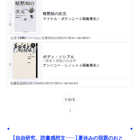
暗黙知の次元
ちくま学芸文庫
マイケル・ポランニー
高橋勇夫
著
訳
定価:
1,056
円
（10％税込）
文庫判
208
頁
2003/12/10
978-4-480-08816-1
ボディ・ソシアル
─身体と感覚の社会学
アンソニー・シノット
高橋勇夫
著
訳
出版社品切れ
四六判
488
頁
1997/12/18
978-4-480-84246-6
1-5/5
1
次へ
【自由研究、読書感想文……】夏休みの宿題のおと