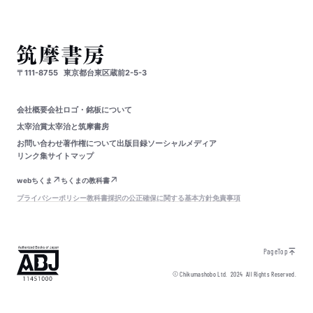
〒111-8755
東京都台東区蔵前2-5-3
会社概要
会社ロゴ・銘板について
太宰治賞
太宰治と筑摩書房
お問い合わせ
著作権について
出版目録
ソーシャルメディア
リンク集
サイトマップ
webちくま
ちくまの教科書
プライバシーポリシー
教科書採択の公正確保に関する基本方針
免責事項
PageTop
© Chikumashobo Ltd.
2024
All Rights Reserved.