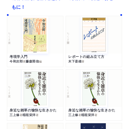
もに！
ちくま文庫
ちくま学芸文庫
考現学入門
レポートの組み立て方
今和次郎
藤森照信
木下是雄
著
編
著
ちくま文庫
ちくま文庫
身近な雑草の愉快な生きかた
身近な雑草の愉快な生きかた
三上修
稲垣栄洋
三上修
稲垣栄洋
著
著
著
著