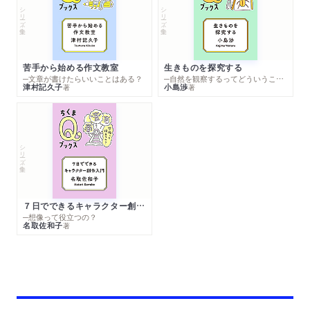
シリーズ・全集
シリーズ・全集
苦手から始める作文教室
生きものを探究する
─文章が書けたらいいことはある？
─自然を観察するってどういうこと？
津村記久子
小島渉
著
著
シリーズ・全集
７日でできるキャラクター創作入門
─想像って役立つの？
名取佐和子
著