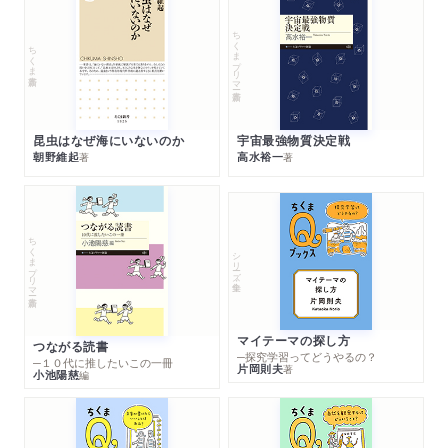
ちくまプリマー新書
ちくま新書
昆虫はなぜ海にいないのか
宇宙最強物質決定戦
朝野維起
高水裕一
著
著
ちくまプリマー新書
シリーズ・全集
マイテーマの探し方
つながる読書
─探究学習ってどうやるの？
─１０代に推したいこの一冊
片岡則夫
著
小池陽慈
編