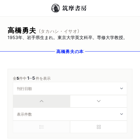
高橋勇夫
（タカハシ・イサオ）
1953年、岩手県生まれ。東京大学英文科卒。専修大学教授。
高橋勇夫
の本
1
5
─
全
5
件中
件を表示