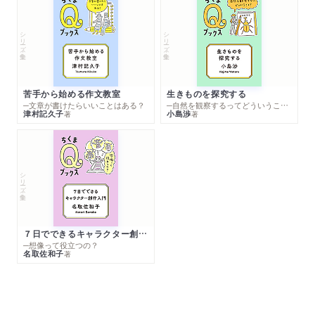
シリーズ・全集
シリーズ・全集
苦手から始める作文教室
生きものを探究する
─文章が書けたらいいことはある？
─自然を観察するってどういうこと？
津村記久子
小島渉
著
著
シリーズ・全集
７日でできるキャラクター創作入門
─想像って役立つの？
名取佐和子
著