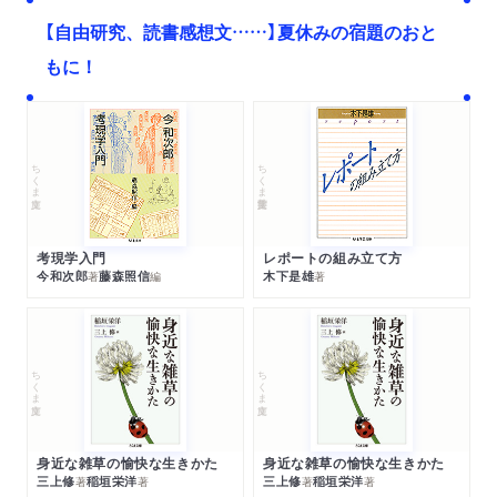
【自由研究、読書感想文……】夏休みの宿題のおと
もに！
ちくま文庫
ちくま学芸文庫
考現学入門
レポートの組み立て方
今和次郎
藤森照信
木下是雄
著
編
著
ちくま文庫
ちくま文庫
身近な雑草の愉快な生きかた
身近な雑草の愉快な生きかた
三上修
稲垣栄洋
三上修
稲垣栄洋
著
著
著
著