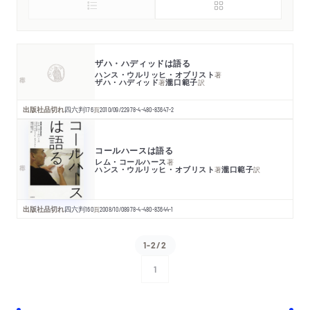
ザハ・ハディッドは語る
ハンス・ウルリッヒ・オブリスト
著
ザハ・ハディッド
瀧口範子
著
訳
出版社品切れ
四六判
176
頁
2010/09/22
978-4-480-83647-2
コールハースは語る
レム・コールハース
著
ハンス・ウルリッヒ・オブリスト
瀧口範子
著
訳
出版社品切れ
四六判
160
頁
2008/10/08
978-4-480-83644-1
1-2/2
1
次へ