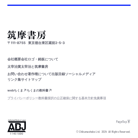
〒111-8755
東京都台東区蔵前2-5-3
会社概要
会社ロゴ・銘板について
太宰治賞
太宰治と筑摩書房
お問い合わせ
著作権について
出版目録
ソーシャルメディア
リンク集
サイトマップ
webちくま
ちくまの教科書
プライバシーポリシー
教科書採択の公正確保に関する基本方針
免責事項
PageTop
© Chikumashobo Ltd.
2024
All Rights Reserved.