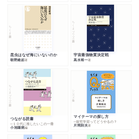
ちくまプリマー新書
ちくま新書
昆虫はなぜ海にいないのか
宇宙最強物質決定戦
朝野維起
高水裕一
著
著
ちくまプリマー新書
シリーズ・全集
マイテーマの探し方
つながる読書
─探究学習ってどうやるの？
─１０代に推したいこの一冊
片岡則夫
著
小池陽慈
編