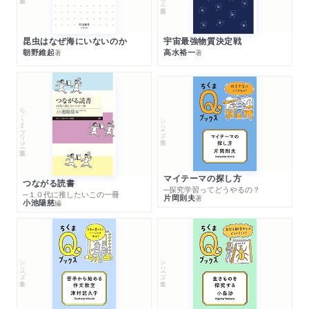
昆虫はなぜ海にいないのか
宇宙最強物質決定戦
朝野維起
高水裕一
著
著
ちくまプリマー新書
シリーズ・全集
マイテーマの探し方
つながる読書
─探究学習ってどうやるの？
─１０代に推したいこの一冊
片岡則夫
著
小池陽慈
編
シリーズ・全集
シリーズ・全集