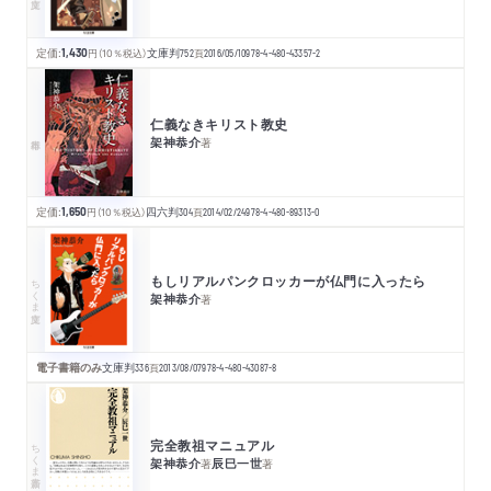
定価:
1,430
円
（10％税込）
文庫判
752
頁
2016/05/10
978-4-480-43357-2
仁義なきキリスト教史
架神恭介
著
定価:
1,650
円
（10％税込）
四六判
304
頁
2014/02/24
978-4-480-89313-0
もしリアルパンクロッカーが仏門に入ったら
ちくま文庫
架神恭介
著
電子書籍のみ
文庫判
336
頁
2013/08/07
978-4-480-43087-8
完全教祖マニュアル
ちくま新書
架神恭介
辰巳一世
著
著