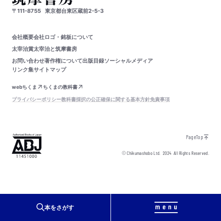
〒111-8755
東京都台東区蔵前2-5-3
会社概要
会社ロゴ・銘板について
太宰治賞
太宰治と筑摩書房
お問い合わせ
著作権について
出版目録
ソーシャルメディア
リンク集
サイトマップ
webちくま
ちくまの教科書
プライバシーポリシー
教科書採択の公正確保に関する基本方針
免責事項
PageTop
© Chikumashobo Ltd.
2024
All Rights Reserved.
本をさがす