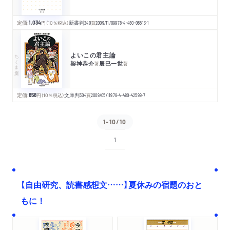
定価:
1,034
円
（10％税込）
新書判
240
頁
2009/11/09
978-4-480-06513-1
よいこの君主論
ちくま文庫
架神恭介
辰巳一世
著
著
定価:
858
円
（10％税込）
文庫判
304
頁
2009/05/11
978-4-480-42599-7
1-10/10
1
次へ
【自由研究、読書感想文……】夏休みの宿題のおと
もに！