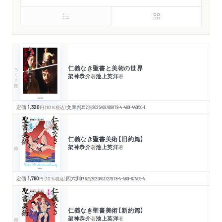
仁義なき聖書と美術の世界
ちくま文庫
架神恭介
池上英洋
著
著
定価:
1,320
円
（10％税込）
文庫判
352
頁
2025/08/06
978-4-480-44050-1
仁義なき聖書美術【旧約篇】
架神恭介
池上英洋
著
著
定価:
1,760
円
（10％税込）
四六判
176
頁
2020/03/27
978-4-480-87405-4
仁義なき聖書美術【新約篇】
架神恭介
池上英洋
著
著