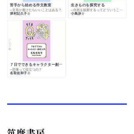
苦手から始める作文教室
生きものを探究する
─文章が書けたらいいことはある？
─自然を観察するってどういうこと？
津村記久子
小島渉
著
著
シリーズ・全集
７日でできるキャラクター創作入門
─想像って役立つの？
名取佐和子
著