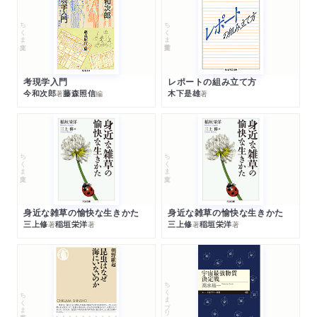
ちくま文庫
ちくま学芸文庫
考現学入門
レポートの組み立て方
今和次郎
藤森照信
木下是雄
著
編
著
ちくま文庫
ちくま文庫
身近な雑草の愉快な生きかた
身近な雑草の愉快な生きかた
三上修
稲垣栄洋
三上修
稲垣栄洋
著
著
著
著
ちくまプリマー新書
ちくま新書