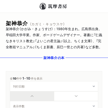
架神恭介
（カガミ・キョウスケ）
架神恭介（かがみ・きょうすけ）：1980年生まれ。広島県出身。
早稲田大学卒業。作家、ボードゲームデザイナー。著書に『仁義
なきキリスト教史』『よいこの君主論』（以上、ちくま文庫）、『完
全教祖マニュアル』（ちくま新書、辰巳一世との共著）など多数。
架神恭介
の本
1
10
─
全
10
件中
件を表示