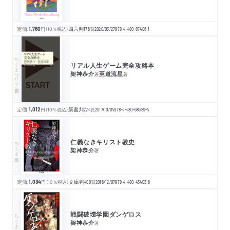
定価:
1,760
円
（10％税込）
四六判
176
頁
2020/03/27
978-4-480-87406-1
ちくまプリマー新書
リアル人生ゲーム完全攻略本
架神恭介
至道流星
著
著
定価:
1,012
円
（10％税込）
新書判
224
頁
2017/10/04
978-4-480-68989-4
仁義なきキリスト教史
ちくま文庫
架神恭介
著
定価:
1,034
円
（10％税込）
文庫判
400
頁
2016/12/07
978-4-480-43403-6
戦闘破壊学園ダンゲロス
ちくま文庫
架神恭介
著