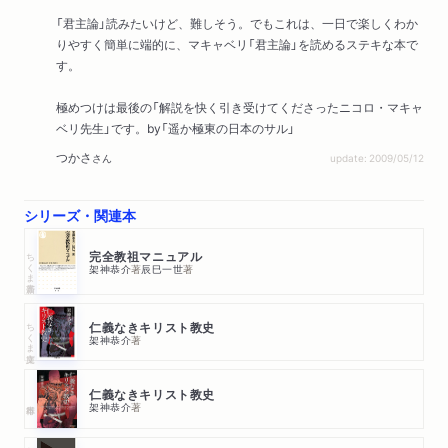
「君主論」読みたいけど、難しそう。でもこれは、一日で楽しくわか
りやすく簡単に端的に、マキャベリ「君主論」を読めるステキな本で
す。
極めつけは最後の「解説を快く引き受けてくださったニコロ・マキャ
ベリ先生」です。by「遥か極東の日本のサル」
つかさ
さん
update: 2009/05/12
シリーズ・関連本
ちくま新書
完全教祖マニュアル
架神恭介
著
辰巳一世
著
ちくま文庫
仁義なきキリスト教史
架神恭介
著
仁義なきキリスト教史
架神恭介
著