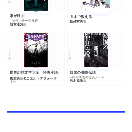
家が呼ぶ
５まで数える
─物件ホラー傑作選
松崎有理
著
朝宮運河
編
ちくま文庫
ちくま文庫
世界幻想文学大全 怪奇小説精華
韓国の都市伝説
─民俗学者の怪談ノート
東雅夫
ダニエル・デフォー
編
著
島村恭則
著
ほか