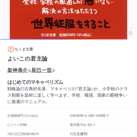
ちくま文庫
よいこの君主論
架神恭介
辰巳一世
著
著
はじめてのマキャベリズム
戦略論の古典的名著、マキャベリの『君主論』が、小学校のクラ
ス制覇を題材に楽しく学べます。学校、職場、国家の覇権争い
に最適のマニュアル。
円
定価
ISBN
858
（10％税込）
978-4-480-42599-7
Cコード
整理番号
か
0195
-54-1
文庫判
刊行日
判型
2009/05/11