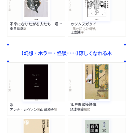
ちくま文庫
ちくま文庫
不幸になりたがる人たち 増補新版
カジムヌガタイ
春日武彦
─風が語る沖縄戦
著
比嘉慂
著
【幻想・ホラー・怪談……】涼しくなれる本
ちくま学芸文庫
ちくま文庫
江戸奇談怪談集
氷
須永朝彦
アンナ・カヴァン
山田和子
編訳
著
訳