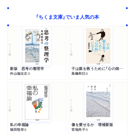
「ちくま文庫」でいま人気の本
ちくま文庫
ちくま文庫
新版 思考の整理学
子は親を救うために「心の病」になる
外山滋比古
高橋和巳
著
著
ちくま文庫
ちくま文庫
私の幸福論
傷を愛せるか 増補新版
福田恆存
宮地尚子
著
著