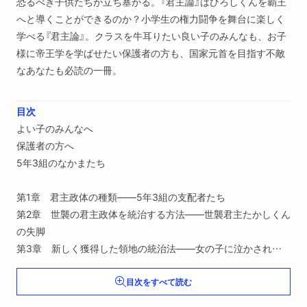
恐るべき子供たちが立ち塞がる。『君主論』はひろしくんを覇王
へと導くことができるのか？小学生の権力闘争を舞台に楽しく
学べる『君主論』。クラスを牛耳りたい良い子のみんなも、お子
様に帝王学を学ばせたい保護者の方も、国家元首を目指す不敵
なあなたも必読の一冊。
目次
よい子のみんなへ
保護者の方へ
5年3組のなかまたち
第1章 君主政体の種類――5年3組の支配者たち
第2章 世襲の君主政体を統治する方法――世襲君主たかしくん
の失脚
第3章 新しく獲得した領地の統治法――女の子に泣かされた
よしおくん
目次をすべて読む
第4章 支配地での反乱――りょうくんの裏切りと混乱
第5章 自己の軍備と力量で君主となった場合――ひろしく