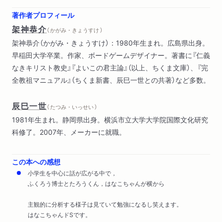
ん、駄菓子屋の妙計
著作者プロフィール
第6章 他者の軍備と運命で君主となった場合――虎の威を借
架神恭介
（ かがみ・きょうすけ ）
るすぐるくんの落伍
架神恭介（かがみ・きょうすけ）：1980年生まれ。広島県出身。
第7章 極悪非道の正しい使い方――極悪非道まあやちゃんの遠
早稲田大学卒業。作家、ボードゲームデザイナー。著書に『仁義
足
なきキリスト教史』『よいこの君主論』（以上、ちくま文庫）、『完
第8章 市民による君主政体について――さくらちゃんとかえ
全教祖マニュアル』（ちくま新書、辰巳一世との共著）など多数。
でちゃんの対立
第9章 籠城について――ドッジ大会、女帝りょうこちゃんの
辰巳一世
侵略
（ たつみ・いっせい ）
第10章 聖職者による君主政体――学級代表まなぶくんの脅威
1981年生まれ。静岡県出身。横浜市立大学大学院国際文化研究
第11章 傭兵について――ふとしくんとはじめくんの怠惰
科修了。2007年、メーカーに就職。
第12章 援軍について――獅子身中のかおるくん
第13章 君主が行うべき軍事訓練――夏休みの戦略
この本への感想
第14章 君主が褒められたり貶されたりすることについて――
小学生を中心に話が広がる中で，
夏祭りとひろしくんの英断
ふくろう博士とたろうくん，はなこちゃんが横から
第15章 気前の良さとケチ――プリンで脱落、まあやちゃん
主観的に分析する様子は見ていて勉強になるし笑えます。
第16章 怖れられることと慕われること――非情のキャンプ、
はなこちゃんドSです。
かえでちゃんの混迷