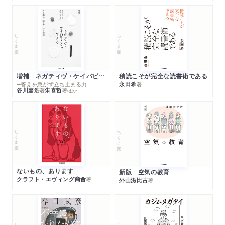
ちくま文庫
ちくま文庫
増補 ネガティヴ・ケイパビリティで生きる
積読こそが完全な読書術である
─答えを急がず立ち止まる力
永田希
著
谷川嘉浩
朱喜哲
著
著
ほか
ちくま文庫
ちくま文庫
ないもの、あります
新版 空気の教育
クラフト・エヴィング商會
著
外山滋比古
著