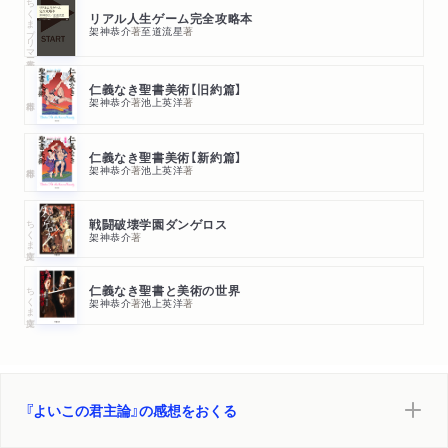
ちくまプリマー新書
リアル人生ゲーム完全攻略本
架神恭介
著
至道流星
著
仁義なき聖書美術【旧約篇】
架神恭介
著
池上英洋
著
仁義なき聖書美術【新約篇】
架神恭介
著
池上英洋
著
ちくま文庫
戦闘破壊学園ダンゲロス
架神恭介
著
ちくま文庫
仁義なき聖書と美術の世界
架神恭介
著
池上英洋
著
『よいこの君主論』の感想をおくる