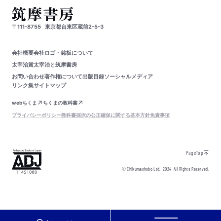
〒111-8755
東京都台東区蔵前2-5-3
会社概要
会社ロゴ・銘板について
太宰治賞
太宰治と筑摩書房
お問い合わせ
著作権について
出版目録
ソーシャルメディア
リンク集
サイトマップ
webちくま
ちくまの教科書
プライバシーポリシー
教科書採択の公正確保に関する基本方針
免責事項
PageTop
© Chikumashobo Ltd.
2024
All Rights Reserved.