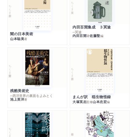
ちくま文庫
ちくま新書
内田百閒集成 ３冥途
─冥途
闇の日本美術
内田百閒
佐藤聖
著
編
山本聡美
著
ちくま学芸文庫
ちくま新書
残酷美術史
─西洋世界の裏面をよみとく
まんが訳 稲生物怪録
池上英洋
著
大塚英志
山本忠宏
監修
編
ちくま文庫