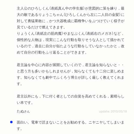
第17章 信義を守る必要はあるのか？――背信のマラソン大
主人公のひろしくん（表紙真ん中の学生服）が意図的に策を練り，最
会、まなぶくんの不覚
大の敵であるりょうこちゃん（ひろしくんから左に二人目の金髪）に
第18章 軽蔑と憎悪を逃れるにはどうすれば良いか――ひろし
対して勇猛果敢に，かつ大器晩成に覇権争いをぶつけていく様子が
くんの黙過とりょうこちゃんの腐敗
見ているだけで燃えてきます。
りょうくん（表紙左の筋肉魔）やまなぶくん（表紙右のメガネ）など，
第19章 市民を歩兵にすることについて――権謀術数の大運動
個性的な人物は，現実にこんな行動を取りそうな人として描かれて
会、ひろしくんの馬
いるので，過去に自分が似たような行動をしていなかったかと，改
第20章 分断工作について――騎馬戦の反乱、りょうくんとつ
めて自分の行動をふり返ることができます。
ばさくんの帰順
第21章 同盟と中立――決戦の雪合戦、たけるくんの優柔
君主論を中心に内容が展開していくので，君主論を知らないと・・
と思う方も多いかもしれませんが，知らなくても十二分に楽しめま
第22章 有能な側近から適切な助言を得るためには――福笑い
す。知らなくても劇中でふくろう博士が詳しく厳しく教えてくれま
の敗北、りょうこちゃんの斜陽
す。
第23章 運命に打ち勝つには――女帝堕つ、運命に見放された
りょうこちゃん
君主以外にも，下に付く者としての自覚を高めてくれる，素晴らし
エピローグ 5年3組統一――ひろしくんの勝利
い本です。
たぬ
さん
update: 2010/05/18
あとがき
面白い。電車で読まないことをお勧めする。ニヤニヤしてしまいま
解説 ニコロ・マキャベリ
す。