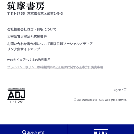
〒111-8755
東京都台東区蔵前2-5-3
会社概要
会社ロゴ・銘板について
太宰治賞
太宰治と筑摩書房
お問い合わせ
著作権について
出版目録
ソーシャルメディア
リンク集
サイトマップ
webちくま
ちくまの教科書
プライバシーポリシー
教科書採択の公正確保に関する基本方針
免責事項
PageTop
© Chikumashobo Ltd.
2024
All Rights Reserved.
本をさがす