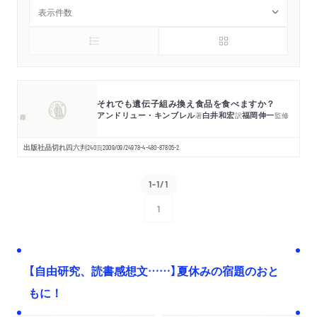
それでも遺伝子組み換え食品を食べますか？
アンドリュー・キンブレル
白井和宏
福岡伸一
著
訳
監修
出版社品切れ
四六判
240
頁
2009/09/24
978-4-480-87805-2
1-1/1
1
次へ
【自由研究、読書感想文……】夏休みの宿題のおと
もに！