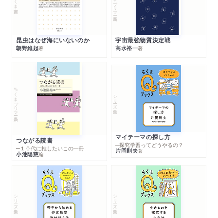
昆虫はなぜ海にいないのか
宇宙最強物質決定戦
朝野維起
高水裕一
著
著
ちくまプリマー新書
シリーズ・全集
マイテーマの探し方
つながる読書
─探究学習ってどうやるの？
─１０代に推したいこの一冊
片岡則夫
著
小池陽慈
編
シリーズ・全集
シリーズ・全集