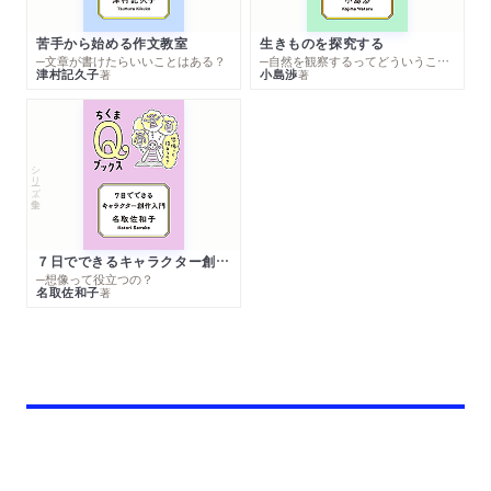
苦手から始める作文教室
生きものを探究する
─文章が書けたらいいことはある？
─自然を観察するってどういうこと？
津村記久子
小島渉
著
著
シリーズ・全集
７日でできるキャラクター創作入門
─想像って役立つの？
名取佐和子
著