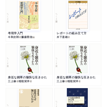
ちくま文庫
ちくま学芸文庫
考現学入門
レポートの組み立て方
今和次郎
藤森照信
木下是雄
著
編
著
ちくま文庫
ちくま文庫
身近な雑草の愉快な生きかた
身近な雑草の愉快な生きかた
三上修
稲垣栄洋
三上修
稲垣栄洋
著
著
著
著
ちくまプリマー新書
ちくま新書