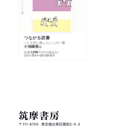
つながる読書
─１０代に推したいこの一冊
小池陽慈
編
定価:
円
（10％税込み）
1,078
ISBN:
978-4-480-68476-9
〒111-8755
東京都台東区蔵前2-5-3