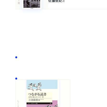
佐藤亜紀
著
ちくまプリマー新書