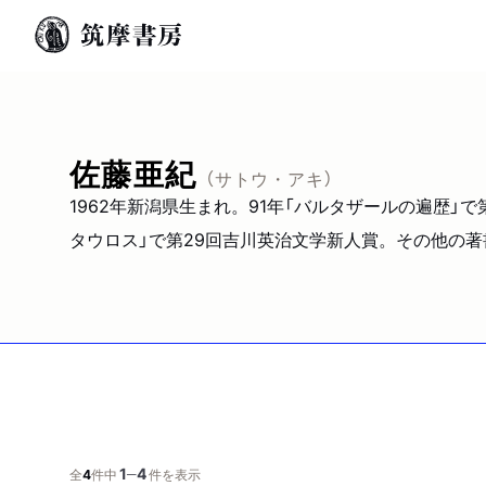
佐藤亜紀
（サトウ・アキ）
1962年新潟県生まれ。91年「バルタザールの遍歴」
タウロス」で第29回吉川英治文学新人賞。その他の著書に
1
4
─
全
4
件中
件を表示