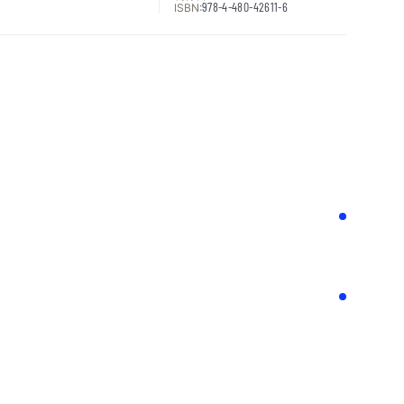
ISBN:
978-4-480-42611-6
次へ
！