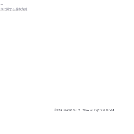
シー
確保に関する基本方針
© Chikumashobo Ltd.
2024
All Rights Reserved.