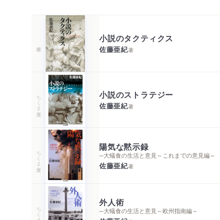
小説のタクティクス
佐藤亜紀
著
小説のストラテジー
ちくま文庫
佐藤亜紀
著
陽気な黙示録
ちくま文庫
─大蟻食の生活と意見～これまでの意見編～
佐藤亜紀
著
外人術
ちくま文庫
─大蟻食の生活と意見～欧州指南編～