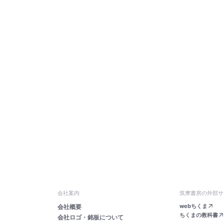
会社案内
筑摩書房の外部サ
webちくま
会社概要
ちくまの教科書
会社ロゴ・銘板について