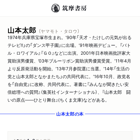
山本太郎
（ヤマモト・タロウ）
1974年兵庫県宝塚市生まれ。’90年「天才・たけしの元気が出る
テレビ!!」の「ダンス甲子園」に出場。’91年映画デビュー。『バト
ル・ロワイアル』『ＧＯ』などに出演。2001年日本映画批評家大
賞助演男優賞、’03年ブルーリボン賞助演男優賞受賞。’11年4月
より反原発活動を開始。’13年7月参院選に当選。’14年「生活の
党と山本太郎となかまたち」の共同代表に。’16年10月、政党名
を「自由党」に改称、共同代表に。著書に『みんなが聞きたい安
倍総理への質問』（集英社インターナショナル）、『山本太郎 闘
いの原点――ひとり舞台』(ちくま文庫)などがある。
山本太郎
の本