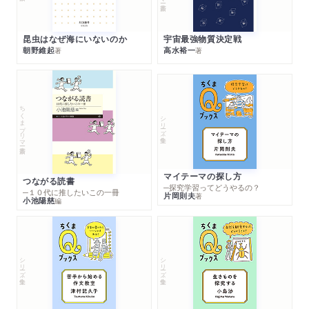
昆虫はなぜ海にいないのか
宇宙最強物質決定戦
朝野維起
高水裕一
著
著
ちくまプリマー新書
シリーズ・全集
マイテーマの探し方
つながる読書
─探究学習ってどうやるの？
─１０代に推したいこの一冊
片岡則夫
著
小池陽慈
編
シリーズ・全集
シリーズ・全集