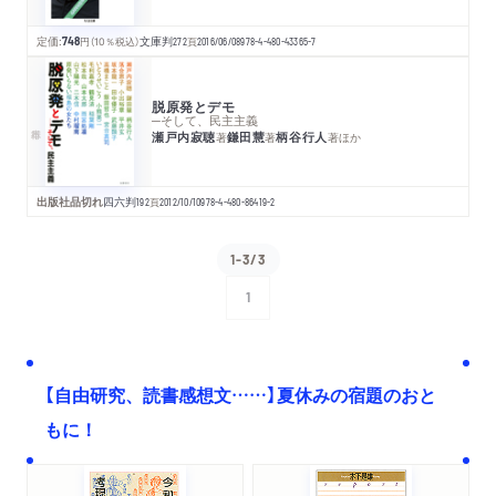
定価:
748
円
（10％税込）
文庫判
272
頁
2016/06/08
978-4-480-43365-7
脱原発とデモ
─そして、民主主義
瀬戸内寂聴
鎌田慧
柄谷行人
著
著
著
ほか
出版社品切れ
四六判
192
頁
2012/10/10
978-4-480-86419-2
1-3/3
1
次へ
【自由研究、読書感想文……】夏休みの宿題のおと
もに！