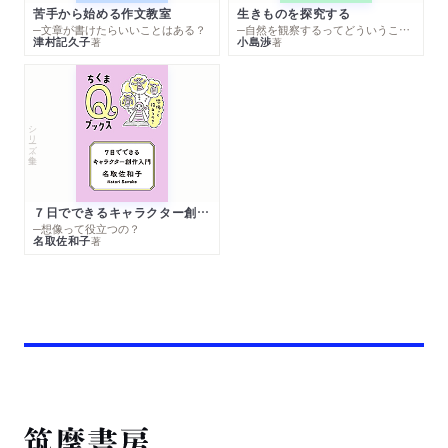
苦手から始める作文教室
生きものを探究する
─文章が書けたらいいことはある？
─自然を観察するってどういうこと？
津村記久子
小島渉
著
著
シリーズ・全集
７日でできるキャラクター創作入門
─想像って役立つの？
名取佐和子
著