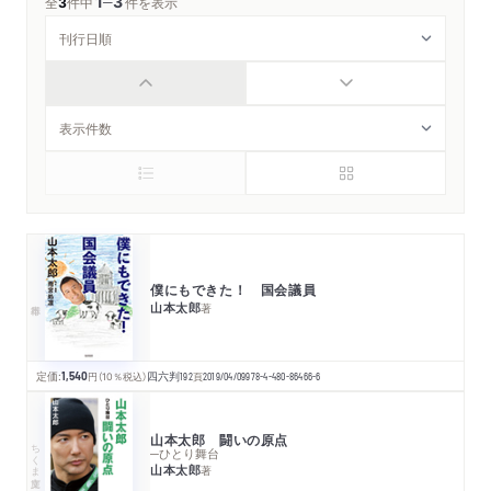
1
3
─
全
3
件中
件を表示
僕にもできた！ 国会議員
山本太郎
著
定価:
1,540
円
（10％税込）
四六判
192
頁
2019/04/09
978-4-480-86466-6
山本太郎 闘いの原点
ちくま文庫
─ひとり舞台
山本太郎
著