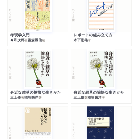
ちくま文庫
ちくま学芸文庫
考現学入門
レポートの組み立て方
今和次郎
藤森照信
木下是雄
著
編
著
ちくま文庫
ちくま文庫
身近な雑草の愉快な生きかた
身近な雑草の愉快な生きかた
三上修
稲垣栄洋
三上修
稲垣栄洋
著
著
著
著
ちくまプリマー新書
ちくま新書