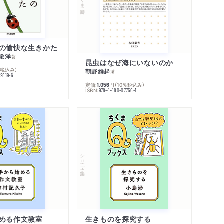
の愉快な生きかた
栄洋
著
昆虫はなぜ海にいないのか
％税込み）
朝野維起
著
42819-6
定価:
円
（10％税込み）
1,056
ISBN:
978-4-480-07756-1
シリーズ・全集
める作文教室
生きものを探究する