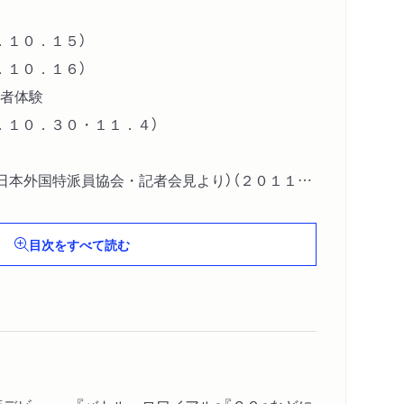
．１０．１５）
．１０．１６）
者体験
．１０．３０・１１．４）
（日本外国特派員協会・記者会見より）（２０１１．
１．１１．２４‐１２．５）
目次をすべて読む
ドイツかベラルーシか、２５年後の日本は？
２０１６．３）