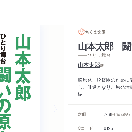
ちくま文庫
山本太郎 闘
——ひとり舞台
山本太郎
著
脱原発、脱貧困のために
し、俳優となり、原発活
樹
定価
748
円
（10％税込）
Next slide
Cコード
0195