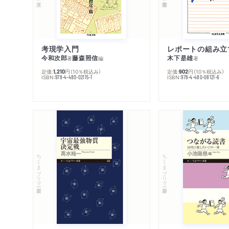
考現学入門
レポートの組み立
今和次郎
藤森照信
木下是雄
著
編
著
定価:
円
（10％税込み）
定価:
円
（10％税込み）
1,210
902
ISBN:
ISBN:
978-4-480-02115-1
978-4-480-08121-6
ちくまプリマー新書
ちくまプリマー新書