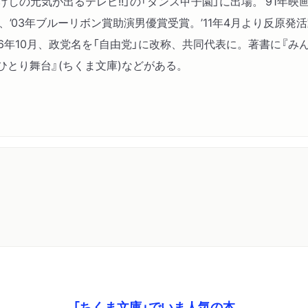
たけしの元気が出るテレビ!!」の「ダンス甲子園」に出場。’91年
’03年ブルーリボン賞助演男優賞受賞。’11年4月より反原発活動
16年10月、政党名を「自由党」に改称、共同代表に。著書に『み
ひとり舞台』(ちくま文庫)などがある。
「ちくま文庫」でいま人気の本