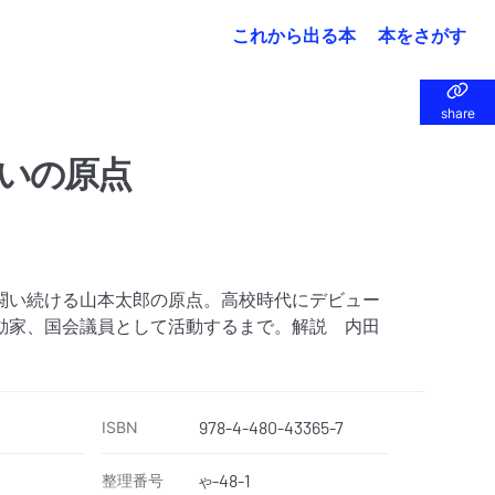
これから出る本
本をさがす
share
share
いの原点
闘い続ける山本太郎の原点。高校時代にデビュー
動家、国会議員として活動するまで。解説 内田
ISBN
978-4-480-43365-7
整理番号
-48-1
や