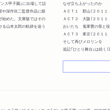
ダンス甲子園」に出場して話
なぜ立ち上がったのか
督や深作欣二監督作品に鍛
ＡＣＴ１ 郡山（２０１１
げ始めた。文庫版ではその
ＡＣＴ２ 大阪（２０１１
ける山本太郎の軌跡を追う
おいたち 鬼軍曹の母と役
ＡＣＴ３ 東京（２０１１
そして再びメロリンＱ
追記「ひとり舞台」は続く
１２．２０）
ＡＣＴ４ ドイツ（２０１
太郎、未来の旅から帰る。
なぜ国会議員になったか（