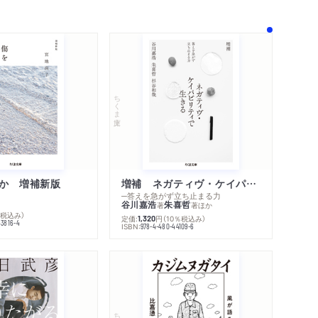
ちくま文庫
か 増補新版
増補 ネガティヴ・ケイパビリティで生きる
─答えを急がず立ち止まる力
谷川嘉浩
朱喜哲
著
著
ほか
％税込み）
定価:
円
（10％税込み）
1,320
43816-4
ISBN:
978-4-480-44109-6
内容紹介・目次
著作者プロフィール
感想をおくる