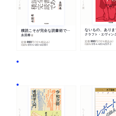
ちくま文庫
ちくま文庫
ないもの、ありま
積読こそが完全な読書術である
クラフト・エヴィン
永田希
著
定価:
円
（10％税込み）
990
定価:
円
（10％税込み）
990
ISBN:
978-4-480-42571-3
ISBN:
978-4-480-44089-1
ちくま文庫
ちくま学芸文庫