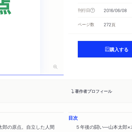
刊行日
2016/06/08
ページ数
272
頁
購入する
著作者プロフィール
目次
太郎の原点。自立した人間
５年後の闘い―山本太郎×