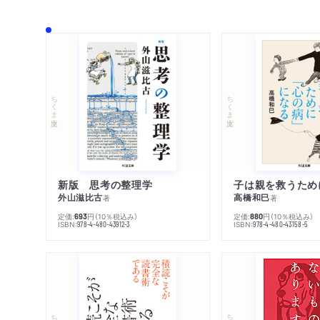
ちくま文庫
ちくま文庫
新版 思考の整理学
外山滋比古
高橋和巳
著
著
定価:
円
（10％税込み）
定価:
円
（10％税込み）
693
880
ISBN:
ISBN:
978-4-480-43912-3
978-4-480-43158-5