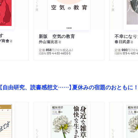
ちくま文庫
ちくま文庫
す
新版 空気の教育
グ商會
著
外山滋比古
春日武彦
著
著
定価:
円
（10％税込み）
定価:
円
（10
858
990
ISBN:
ISBN:
978-4-480-44106-5
978-4-480-
【自由研究、読書感想文……】夏休みの宿題のおともに
ちくま文庫
ちくま文庫