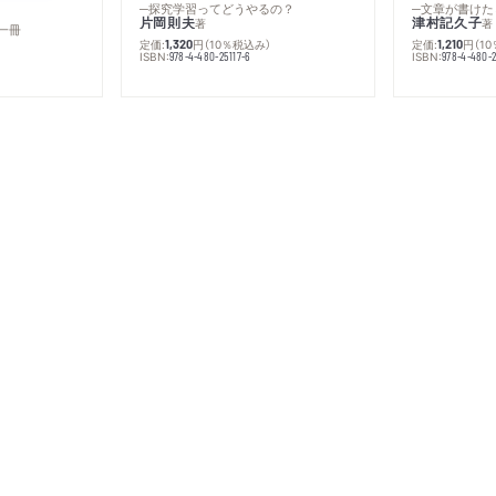
─探究学習ってどうやるの？
─文章が書けた
片岡則夫
津村記久子
著
著
一冊
定価:
円
（10％税込み）
定価:
円
（1
1,320
1,210
ISBN:
ISBN:
978-4-480-25117-6
978-4-480-2