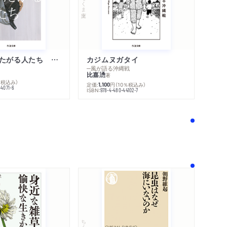
ちくま文庫
不幸になりたがる人たち 増補新版
カジムヌガタイ
─風が語る沖縄戦
比嘉慂
著
％税込み）
定価:
円
（10％税込み）
1,100
44071-6
ISBN:
978-4-480-44102-7
！
ちくま新書