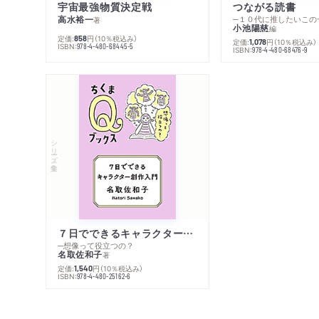
宇宙最強物質決定戦
つながる読書
高水裕一
─１０代に推したいこの
著
小池陽慈
編
定価:
円
（10％税込み）
858
定価:
円
（10％税込み）
1,078
ISBN:
978-4-480-68445-5
ISBN:
978-4-480-68476-9
シリーズ・全集
７日でできるキャラクター創作入門
─想像って役立つの？
名取佐和子
著
定価:
円
（10％税込み）
1,540
ISBN:
978-4-480-25162-6