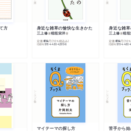
て方
身近な雑草の愉快な生きかた
身近な雑草
三上修
稲垣栄洋
三上修
稲垣
著
著
著
定価:
円
（10％税込み）
定価:
円
（10
814
814
ISBN:
ISBN:
978-4-480-42819-6
978-4-480-
シリーズ・全集
シリーズ・全集
マイテーマの探し方
苦手から始