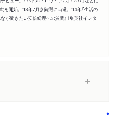
映画デビュー。『バトル・ロワイアル』『ＧＯ』などに
を開始。’13年7月参院選に当選。’14年「生活の
んなが聞きたい安倍総理への質問』（集英社インタ