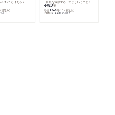
らいいことはある？
─自然を観察するってどういうこと？
小島渉
著
0％税込み）
定価:
円
（10％税込み）
1,540
ISBN:
5138-1
978-4-480-25163-3