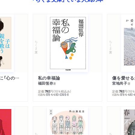
ちくま文庫
ちくま文庫
子は親を救うために「心の病」になる
私の幸福論
傷を愛せる
福田恆存
宮地尚子
著
著
定価:
円
（10％税込み）
定価:
円
（10
792
792
ISBN:
ISBN:
978-4-480-03416-8
978-4-480-