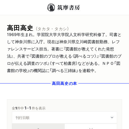
高田高史
（タカタ・タカシ）
1969年生まれ。学習院大学大学院人文科学研究科修了。司書と
して神奈川県に入庁。現在は神奈川県立川崎図書館勤務、レフ
ァレンスサービス担当。著書に『図書館が教えてくれた発想
法』、共著で『図書館のプロが教える〈調べるコツ〉』『図書館のプ
ロが伝える調査のツボ』（すべて柏書房）などがある。ＮＰＯ「図
書館の学校」の機関誌に「調べる三姉妹」を連載中。
高田高史
の本
1
1
─
全
1
件中
件を表示