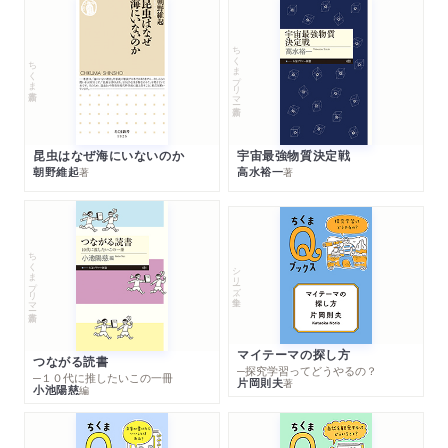
ちくまプリマー新書
ちくま新書
昆虫はなぜ海にいないのか
宇宙最強物質決定戦
朝野維起
高水裕一
著
著
ちくまプリマー新書
シリーズ・全集
マイテーマの探し方
つながる読書
─探究学習ってどうやるの？
─１０代に推したいこの一冊
片岡則夫
著
小池陽慈
編