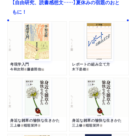
【自由研究、読書感想文……】夏休みの宿題のおと
もに！
ちくま文庫
ちくま学芸文庫
考現学入門
レポートの組み立て方
今和次郎
藤森照信
木下是雄
著
編
著
ちくま文庫
ちくま文庫
身近な雑草の愉快な生きかた
身近な雑草の愉快な生きかた
三上修
稲垣栄洋
三上修
稲垣栄洋
著
著
著
著