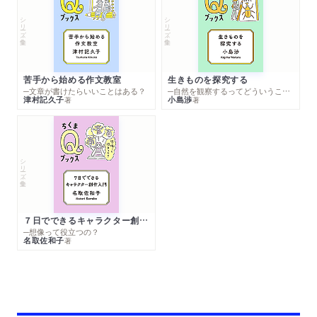
シリーズ・全集
シリーズ・全集
苦手から始める作文教室
生きものを探究する
─文章が書けたらいいことはある？
─自然を観察するってどういうこと？
津村記久子
小島渉
著
著
シリーズ・全集
７日でできるキャラクター創作入門
─想像って役立つの？
名取佐和子
著