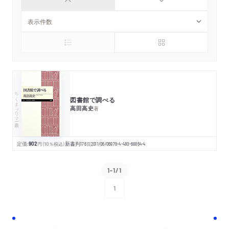
ちくまプリマー新書
図書館で調べる
高田高史
著
定価:
902
円
（10％税込）
新書判
176
頁
2011/06/06
978-4-480-68864-4
1-1/1
1
次へ