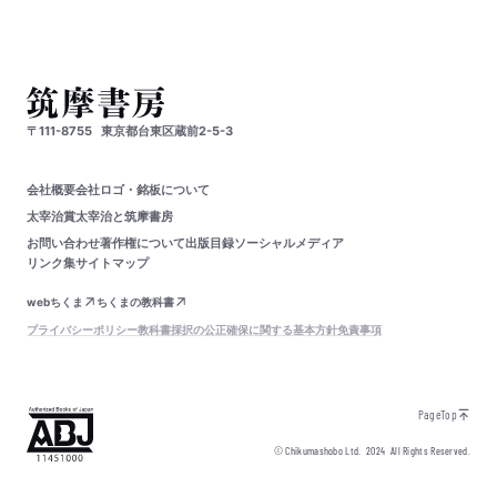
〒111-8755
東京都台東区蔵前2-5-3
会社概要
会社ロゴ・銘板について
太宰治賞
太宰治と筑摩書房
お問い合わせ
著作権について
出版目録
ソーシャルメディア
リンク集
サイトマップ
webちくま
ちくまの教科書
プライバシーポリシー
教科書採択の公正確保に関する基本方針
免責事項
PageTop
© Chikumashobo Ltd.
2024
All Rights Reserved.