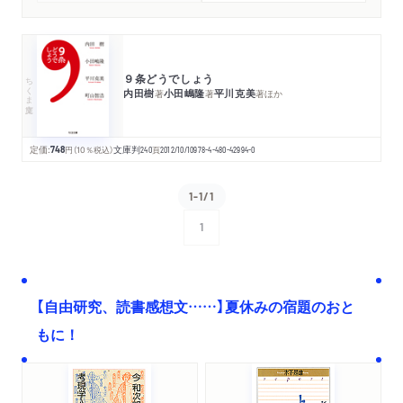
９条どうでしょう
ちくま文庫
内田樹
小田嶋隆
平川克美
著
著
著
ほか
定価:
748
円
（10％税込）
文庫判
240
頁
2012/10/10
978-4-480-42994-0
1-1/1
1
次へ
【自由研究、読書感想文……】夏休みの宿題のおと
もに！