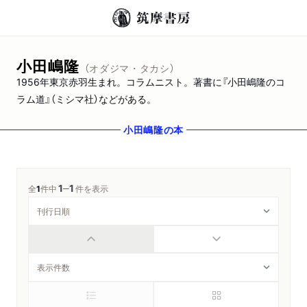
小田嶋隆
（オダジマ・タカシ）
1956年東京赤羽生まれ。コラムニスト。著書に『小田嶋隆のコ
ラム道』（ミシマ社）などがある。
小田嶋隆
の本
1
1
─
全
1
件中
件を表示