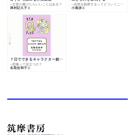
─文章が書けたらいいことはある？
─自然を観察するってどういうこと？
津村記久子
小島渉
著
著
シリーズ・全集
７日でできるキャラクター創作入門
─想像って役立つの？
名取佐和子
著