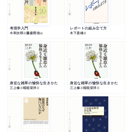
ちくま文庫
ちくま学芸文庫
考現学入門
レポートの組み立て方
今和次郎
藤森照信
木下是雄
著
編
著
ちくま文庫
ちくま文庫
身近な雑草の愉快な生きかた
身近な雑草の愉快な生きかた
三上修
稲垣栄洋
三上修
稲垣栄洋
著
著
著
著
ちくまプリマー新書
ちくま新書