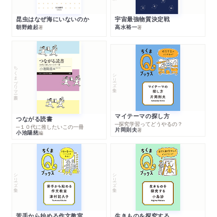
昆虫はなぜ海にいないのか
宇宙最強物質決定戦
朝野維起
高水裕一
著
著
ちくまプリマー新書
シリーズ・全集
マイテーマの探し方
つながる読書
─探究学習ってどうやるの？
─１０代に推したいこの一冊
片岡則夫
著
小池陽慈
編
シリーズ・全集
シリーズ・全集
苦手から始める作文教室
生きものを探究する