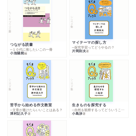
ちくまプリマー新書
シリーズ・全集
マイテーマの探し方
つながる読書
─探究学習ってどうやるの？
─１０代に推したいこの一冊
片岡則夫
著
小池陽慈
編
シリーズ・全集
シリーズ・全集
苦手から始める作文教室
生きものを探究する
─文章が書けたらいいことはある？
─自然を観察するってどういうこと？
津村記久子
小島渉
著
著