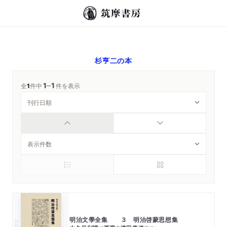
杉亨二
の本
1
1
─
全
1
件中
件を表示
明治文學全集 ３ 明治啓蒙思想集
シリーズ・全集