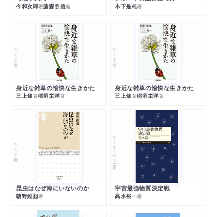
今和次郎
藤森照信
木下是雄
著
編
著
ちくま文庫
ちくま文庫
身近な雑草の愉快な生きかた
身近な雑草の愉快な生きかた
三上修
稲垣栄洋
三上修
稲垣栄洋
著
著
著
著
ちくまプリマー新書
ちくま新書
昆虫はなぜ海にいないのか
宇宙最強物質決定戦
朝野維起
高水裕一
著
著