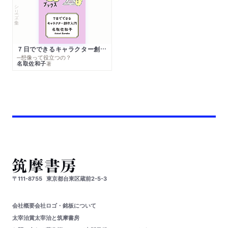
シリーズ・全集
７日でできるキャラクター創作入門
─想像って役立つの？
名取佐和子
著
〒111-8755
東京都台東区蔵前2-5-3
会社概要
会社ロゴ・銘板について
太宰治賞
太宰治と筑摩書房