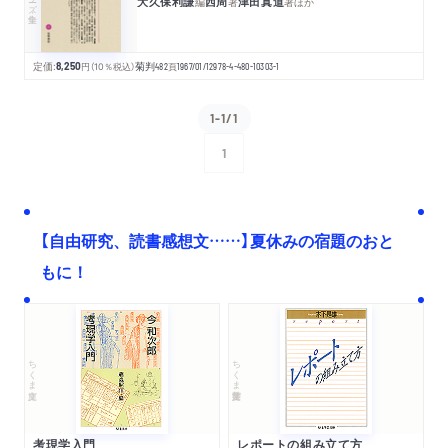
大久保利謙
西周
津田真道
編
著
著
ほか
定価:
8,250
円
（10％税込）
菊判
482
頁
1967/01/12
978-4-480-10303-1
1-1/1
1
次へ
【自由研究、読書感想文……】夏休みの宿題のおと
もに！
ちくま文庫
ちくま学芸文庫
考現学入門
レポートの組み立て方