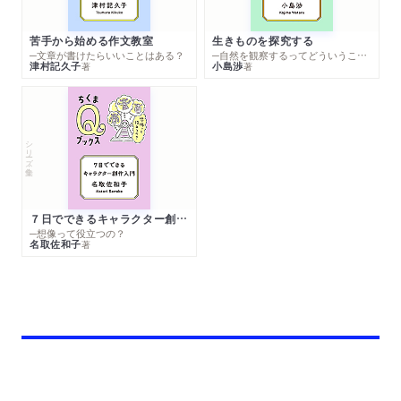
苦手から始める作文教室
生きものを探究する
─文章が書けたらいいことはある？
─自然を観察するってどういうこと？
津村記久子
小島渉
著
著
シリーズ・全集
７日でできるキャラクター創作入門
─想像って役立つの？
名取佐和子
著