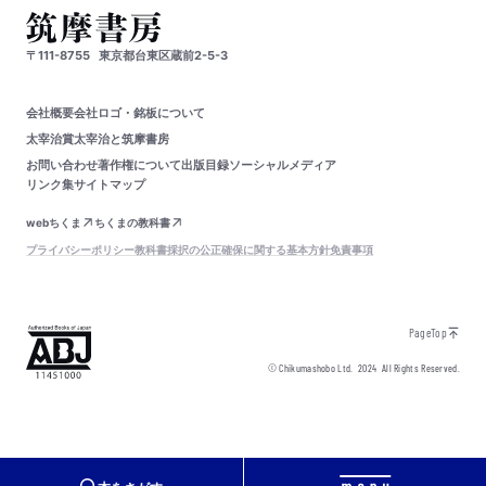
〒111-8755
東京都台東区蔵前2-5-3
会社概要
会社ロゴ・銘板について
太宰治賞
太宰治と筑摩書房
お問い合わせ
著作権について
出版目録
ソーシャルメディア
リンク集
サイトマップ
webちくま
ちくまの教科書
プライバシーポリシー
教科書採択の公正確保に関する基本方針
免責事項
PageTop
© Chikumashobo Ltd.
2024
All Rights Reserved.