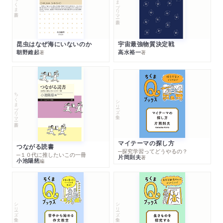
ちくまプリマー新書
ちくま新書
昆虫はなぜ海にいないのか
宇宙最強物質決定戦
朝野維起
高水裕一
著
著
ちくまプリマー新書
シリーズ・全集
マイテーマの探し方
つながる読書
─探究学習ってどうやるの？
─１０代に推したいこの一冊
片岡則夫
著
小池陽慈
編
シリーズ・全集
シリーズ・全集