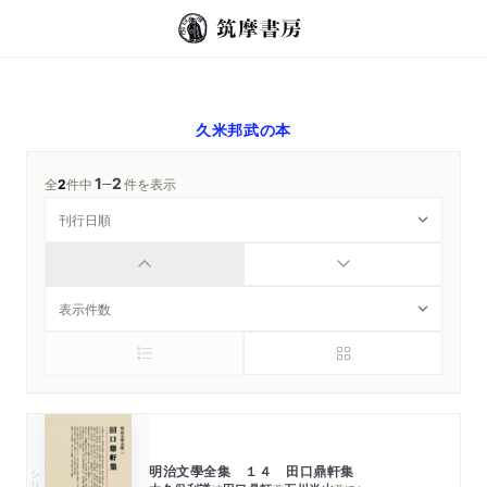
久米邦武
の本
1
2
─
全
2
件中
件を表示
明治文學全集 １４ 田口鼎軒集
シリーズ・全集