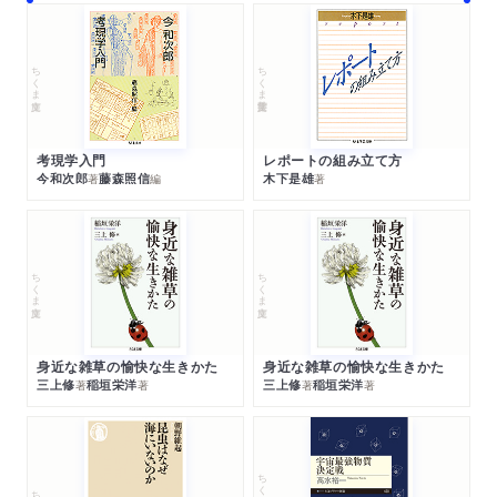
ちくま文庫
ちくま学芸文庫
考現学入門
レポートの組み立て方
今和次郎
藤森照信
木下是雄
著
編
著
ちくま文庫
ちくま文庫
身近な雑草の愉快な生きかた
身近な雑草の愉快な生きかた
三上修
稲垣栄洋
三上修
稲垣栄洋
著
著
著
著