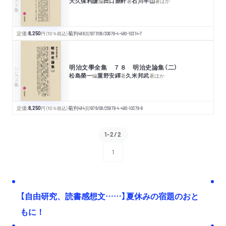
大久保利謙
田口鼎軒
石川半山
編
著
著
ほか
定価:
8,250
円
（10％税込）
菊判
488
頁
1977/08/30
978-4-480-10314-7
明治文學全集 ７８ 明治史論集（二）
シリーズ・全集
松島榮一
重野安繹
久米邦武
編
著
著
ほか
定価:
8,250
円
（10％税込）
菊判
484
頁
1976/08/25
978-4-480-10378-9
1-2/2
1
次へ
【自由研究、読書感想文……】夏休みの宿題のおと
もに！