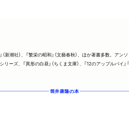
』（新潮社）、『繁栄の昭和』（文藝春秋）、ほか著書多数。アン
〉シリーズ、『異形の白昼』（ちくま文庫）、『12のアップルパイ
筒井康隆
の本