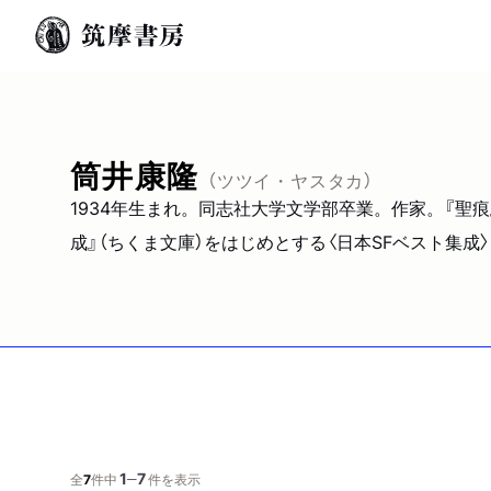
筒井康隆
（ツツイ・ヤスタカ）
1934年生まれ。同志社大学文学部卒業。作家。『聖痕
成』（ちくま文庫）をはじめとする〈日本SFベスト集成
1
7
─
全
7
件中
件を表示