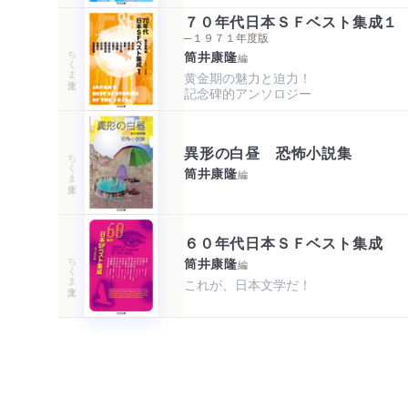
７０年代日本ＳＦベスト集成１
─１９７１年度版
ちくま文庫
筒井康隆
編
黄金期の魅力と迫力！

記念碑的アンソロジー
異形の白昼 恐怖小説集
ちくま文庫
筒井康隆
編
６０年代日本ＳＦベスト集成
ちくま文庫
筒井康隆
編
これが、日本文学だ！