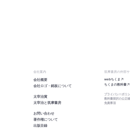
会社案内
筑摩書房の外部サ
webちくま
会社概要
ちくまの教科書
会社ロゴ・銘板について
プライバシーポリ
太宰治賞
教科書採択の公正
太宰治と筑摩書房
免責事項
お問い合わせ
著作権について
出版目録