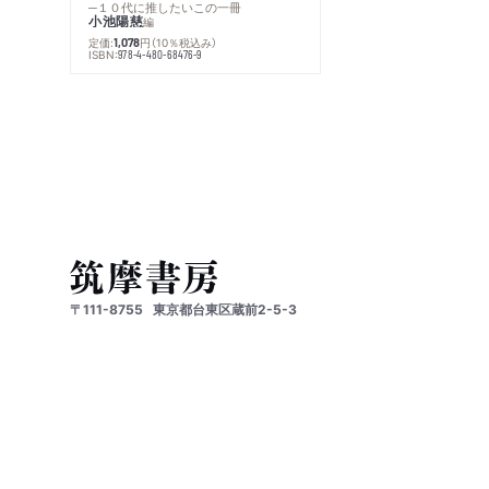
─１０代に推したいこの一冊
小池陽慈
編
定価:
円
（10％税込み）
1,078
ISBN:
978-4-480-68476-9
〒111-8755
東京都台東区蔵前2-5-3