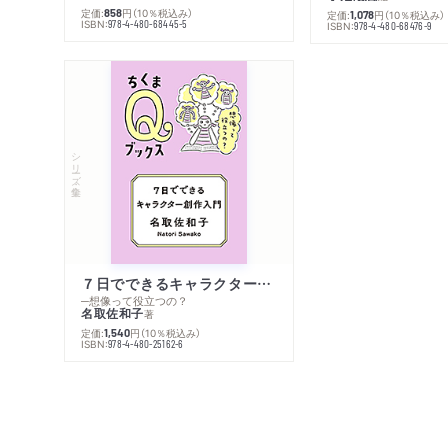
定価:
円
（10％税込み）
858
定価:
円
（10％税込み）
1,078
ISBN:
978-4-480-68445-5
ISBN:
978-4-480-68476-9
シリーズ・全集
７日でできるキャラクター創作入門
─想像って役立つの？
名取佐和子
著
定価:
円
（10％税込み）
1,540
ISBN:
978-4-480-25162-6