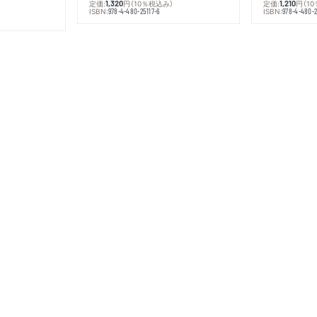
定価:
円
（10％税込み）
定価:
円
（1
1,320
1,210
ISBN:
ISBN:
978-4-480-25117-6
978-4-480-2