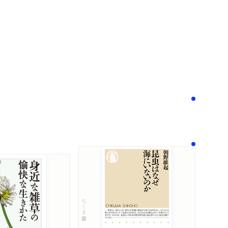
次へ
！
ちくま新書