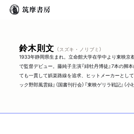
鈴木則文
（スズキ・ノリブミ）
1933年静岡県生まれ。立命館大学在学中より東映京
で監督デビュー。藤純子主演『緋牡丹博徒』7本の脚
ても一貫して娯楽路線を追求、ヒットメーカーとして活
ック野郎風雲録』（国書刊行会）『東映ゲリラ戦記』（小