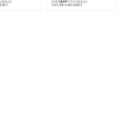
0％税込み）
定価:
円
（10％税込み）
1,540
ISBN:
5138-1
978-4-480-25163-3