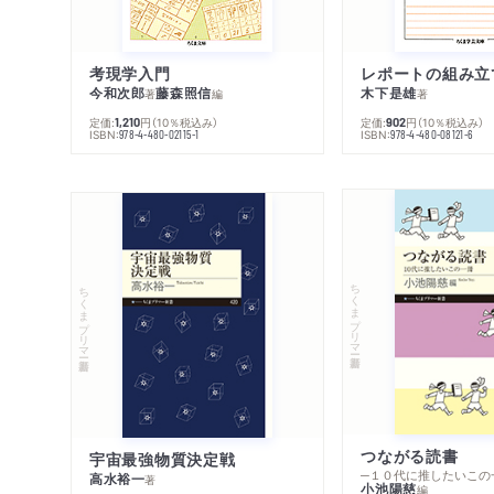
考現学入門
レポートの組み立
今和次郎
藤森照信
木下是雄
著
編
著
定価:
円
（10％税込み）
定価:
円
（10％税込み）
1,210
902
ISBN:
ISBN:
978-4-480-02115-1
978-4-480-08121-6
ちくまプリマー新書
ちくまプリマー新書
つながる読書
宇宙最強物質決定戦
─１０代に推したいこの
高水裕一
著
小池陽慈
編