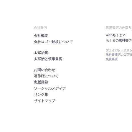
会社案内
筑摩書房の外部サ
webちくま
会社概要
ちくまの教科書
会社ロゴ・銘板について
プライバシーポリ
太宰治賞
教科書採択の公正
太宰治と筑摩書房
免責事項
お問い合わせ
著作権について
出版目録
ソーシャルメディア
リンク集
サイトマップ