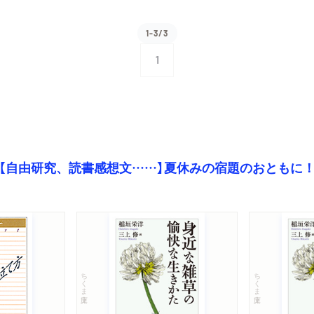
1-3/3
1
【自由研究、読書感想文……】夏休みの宿題のおともに
ちくま文庫
ちくま文庫