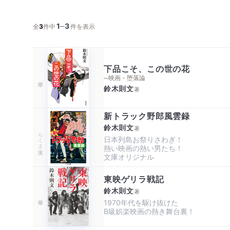
1
3
─
全
3
件中
件を表示
下品こそ、この世の花
─映画・堕落論
鈴木則文
著
新トラック野郎風雲録
鈴木則文
著
ちくま文庫
日本列島お祭りさわぎ！

熱い映画の熱い男たち！

文庫オリジナル
東映ゲリラ戦記
鈴木則文
著
1970年代を駆け抜けた

B級娯楽映画の熱き舞台裏！