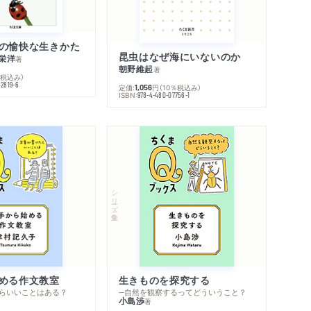
の愉快な生きかた
昆虫はなぜ海にいないのか
栄洋
著
朝野維起
著
％税込み）
42819-6
定価:
円
（10％税込み）
1,056
ISBN:
978-4-480-07756-1
シリーズ・全集
める作文教室
生きものを探究する
らいいことはある？
─自然を観察するってどういうこと？
小島渉
著