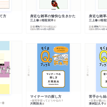
て方
身近な雑草の愉快な生きかた
身近な雑草
三上修
稲垣栄洋
三上修
稲垣
著
著
著
定価:
円
（10％税込み）
定価:
円
（10
814
814
ISBN:
ISBN:
978-4-480-42819-6
978-4-480-
シリーズ・全集
シリーズ・全集
マイテーマの探し方
苦手から始
─探究学習ってどうやるの？
─文章が書けた
一冊
片岡則夫
津村記久子
著
著