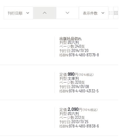
出版社品切れ
判型:
四六判
ページ数:
240
頁
刊行日:
2014/11/20
ISBN:
978-4-480-87379-8
定価:
990
円
（10％税込）
判型:
文庫判
ページ数:
320
頁
刊行日:
2014/01/08
ISBN:
978-4-480-43132-5
定価:
2,090
円
（10％税込）
判型:
四六判
ページ数:
232
頁
刊行日:
2013/11/25
ISBN:
978-4-480-81838-6