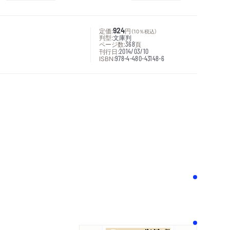
定価:
924
円
（10％税込）
判型:
文庫判
ページ数:
368
頁
刊行日:
2014/03/10
ISBN:
978-4-480-43148-6
次へ
！