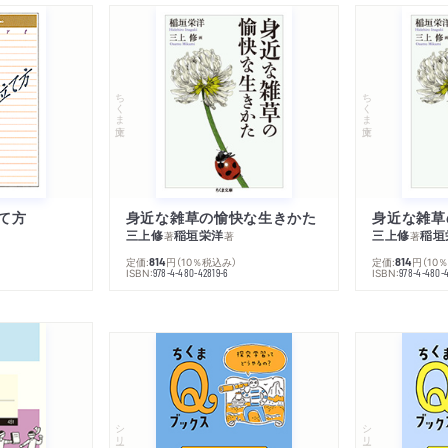
ちくま文庫
ちくま文庫
て方
身近な雑草の愉快な生きかた
身近な雑草
三上修
稲垣栄洋
三上修
稲垣
著
著
著
定価:
円
（10％税込み）
定価:
円
（10
814
814
ISBN:
ISBN:
978-4-480-42819-6
978-4-480-
シリーズ・全集
シリーズ・全集