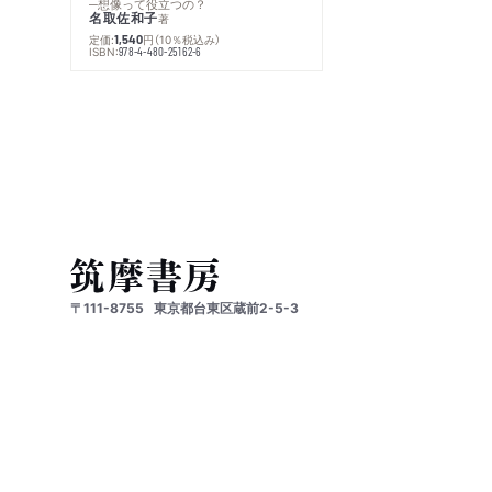
─想像って役立つの？
名取佐和子
著
定価:
円
（10％税込み）
1,540
ISBN:
978-4-480-25162-6
〒111-8755
東京都台東区蔵前2-5-3