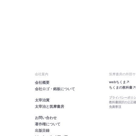
会社案内
筑摩書房の外部サ
webちくま
会社概要
ちくまの教科書
会社ロゴ・銘板について
プライバシーポリ
太宰治賞
教科書採択の公正
太宰治と筑摩書房
免責事項
お問い合わせ
著作権について
出版目録