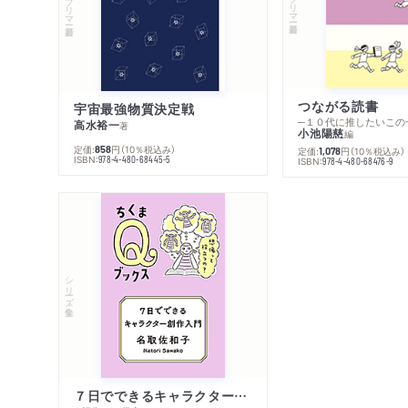
つながる読書
宇宙最強物質決定戦
─１０代に推したいこの
高水裕一
著
小池陽慈
編
定価:
円
（10％税込み）
858
定価:
円
（10％税込み）
1,078
ISBN:
978-4-480-68445-5
ISBN:
978-4-480-68476-9
シリーズ・全集
７日でできるキャラクター創作入門