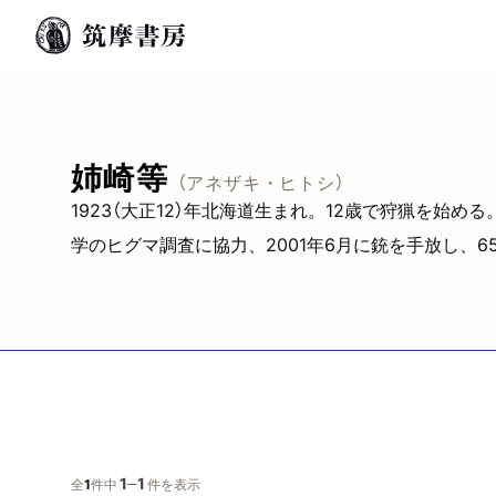
姉崎等
（アネザキ・ヒトシ）
1923（大正12）年北海道生まれ。12歳で狩猟を始
学のヒグマ調査に協力、2001年6月に銃を手放し、6
1
1
─
全
1
件中
件を表示