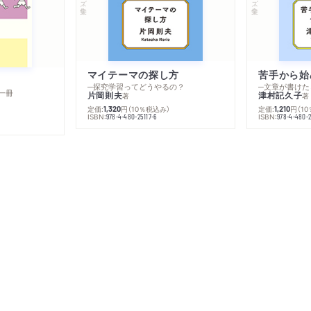
マイテーマの探し方
苦手から始
─探究学習ってどうやるの？
─文章が書けた
一冊
片岡則夫
津村記久子
著
著
定価:
円
（10％税込み）
定価:
円
（1
1,320
1,210
ISBN:
ISBN:
978-4-480-25117-6
978-4-480-2