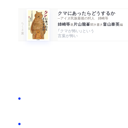
クマにあったらどうするか
─アイヌ民族最後の狩人 姉崎等
ちくま文庫
姉崎等
片山龍峯
畠山泰英
著
聞き書き
編
「クマが怖い」という

言葉が怖い