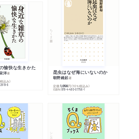
ちくま新書
の愉快な生きかた
昆虫はなぜ海にいないのか
栄洋
著
朝野維起
著
％税込み）
42819-6
定価:
円
（10％税込み）
1,056
ISBN:
978-4-480-07756-1
シリーズ・全集