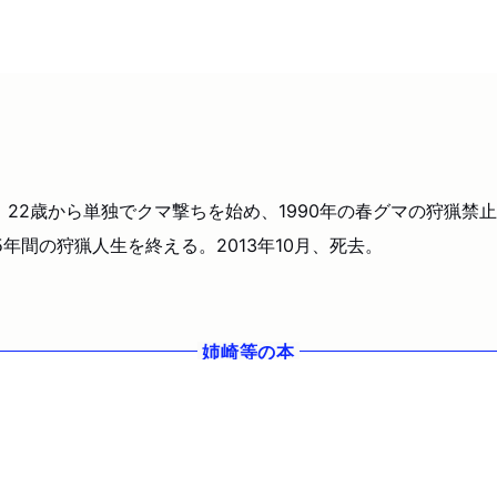
める。22歳から単独でクマ撃ちを始め、1990年の春グマの狩猟
5年間の狩猟人生を終える。2013年10月、死去。
姉崎等
の本