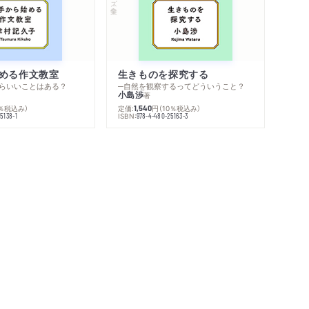
める作文教室
生きものを探究する
らいいことはある？
─自然を観察するってどういうこと？
小島渉
著
0％税込み）
定価:
円
（10％税込み）
1,540
ISBN:
5138-1
978-4-480-25163-3