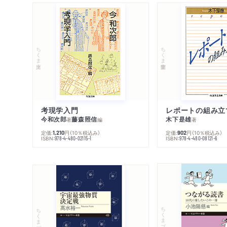
ちくま文庫
ちくま学芸文庫
考現学入門
レポートの組み立
今和次郎
藤森照信
木下是雄
著
編
著
定価:
円
（10％税込み）
定価:
円
（10％税込み）
1,210
902
ISBN:
ISBN:
978-4-480-02115-1
978-4-480-08121-6
ちくまプリマー新書
ちくまプリマー新書