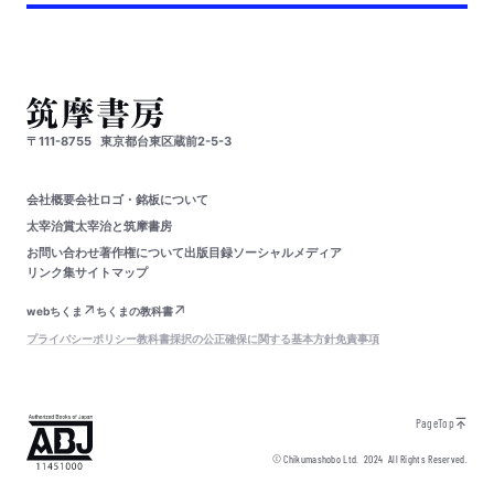
〒111-8755
東京都台東区蔵前2-5-3
会社概要
会社ロゴ・銘板について
太宰治賞
太宰治と筑摩書房
お問い合わせ
著作権について
出版目録
ソーシャルメディア
リンク集
サイトマップ
webちくま
ちくまの教科書
プライバシーポリシー
教科書採択の公正確保に関する基本方針
免責事項
PageTop
© Chikumashobo Ltd.
2024
All Rights Reserved.