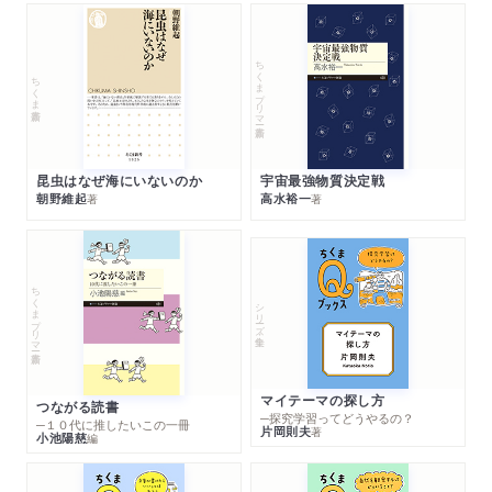
ちくまプリマー新書
ちくま新書
昆虫はなぜ海にいないのか
宇宙最強物質決定戦
朝野維起
高水裕一
著
著
ちくまプリマー新書
シリーズ・全集
マイテーマの探し方
つながる読書
─探究学習ってどうやるの？
─１０代に推したいこの一冊
片岡則夫
著
小池陽慈
編