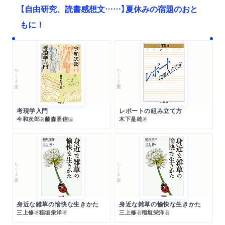
【自由研究、読書感想文……】夏休みの宿題のおと
もに！
ちくま文庫
ちくま学芸文庫
考現学入門
レポートの組み立て方
今和次郎
藤森照信
木下是雄
著
編
著
ちくま文庫
ちくま文庫
身近な雑草の愉快な生きかた
身近な雑草の愉快な生きかた
三上修
稲垣栄洋
三上修
稲垣栄洋
著
著
著
著