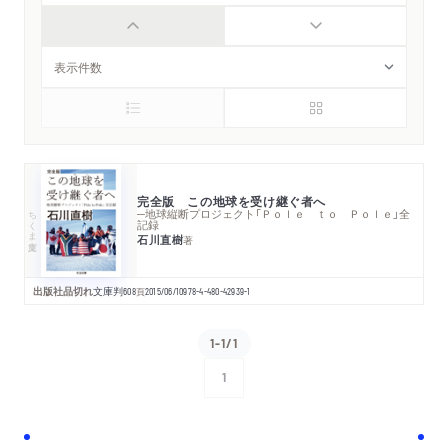
完全版 この地球を受け継ぐ者へ
ちくま文庫
─地球縦断プロジェクト「Ｐｏｌｅ ｔｏ Ｐｏｌｅ」全
記録
石川直樹
著
出版社品切れ
文庫判
608
頁
2015/06/10
978-4-480-42939-1
1-1/1
1
次へ