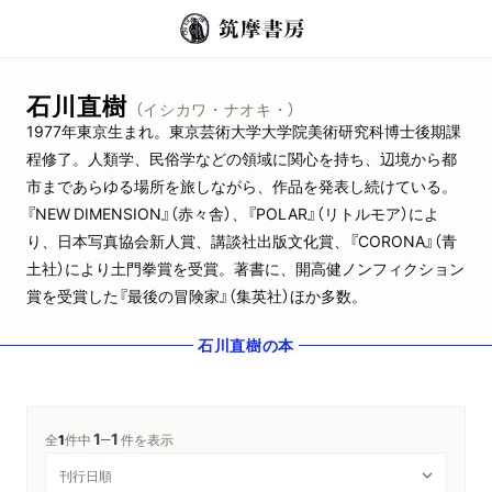
石川直樹
（イシカワ・ナオキ・）
1977年東京生まれ。東京芸術大学大学院美術研究科博士後期課
程修了。人類学、民俗学などの領域に関心を持ち、辺境から都
市まであらゆる場所を旅しながら、作品を発表し続けている。
『NEW DIMENSION』（赤々舎）、『POLAR』（リトルモア）によ
り、日本写真協会新人賞、講談社出版文化賞、『CORONA』（青
土社）により土門拳賞を受賞。著書に、開高健ノンフィクション
賞を受賞した『最後の冒険家』（集英社）ほか多数。
石川直樹
の本
1
1
─
全
1
件中
件を表示