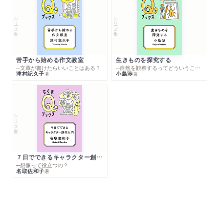
シリーズ・全集
シリーズ・全集
苦手から始める作文教室
生きものを探究する
─文章が書けたらいいことはある？
─自然を観察するってどういうこと？
津村記久子
小島渉
著
著
シリーズ・全集
７日でできるキャラクター創作入門
─想像って役立つの？
名取佐和子
著