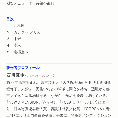
烈なデビュー作、待望の復刊！
目次
１ 北極圏
２ カナダ‐アメリカ
３ 中米
４ 南米
５ 南極点へ
著作者プロフィール
石川直樹
（ いしかわ・なおき・ ）
1977年東京生まれ。東京芸術大学大学院美術研究科博士後期課
程修了。人類学、民俗学などの領域に関心を持ち、辺境から都
市まであらゆる場所を旅しながら、作品を発表し続けている。
『NEW DIMENSION』（赤々舎）、『POLAR』（リトルモア）によ
り、日本写真協会新人賞、講談社出版文化賞、『CORONA』（青
土社）により土門拳賞を受賞。著書に、開高健ノンフィクション