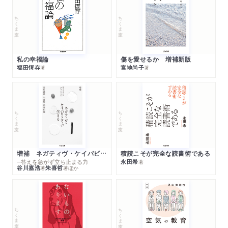
ちくま文庫
ちくま文庫
私の幸福論
傷を愛せるか 増補新版
福田恆存
宮地尚子
著
著
ちくま文庫
ちくま文庫
増補 ネガティヴ・ケイパビリティで生きる
積読こそが完全な読書術である
─答えを急がず立ち止まる力
永田希
著
谷川嘉浩
朱喜哲
著
著
ほか
ちくま文庫
ちくま文庫