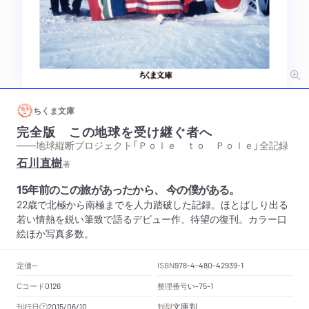
ちくま文庫
完全版 この地球を受け継ぐ者へ
——地球縦断プロジェクト「Ｐｏｌｅ ｔｏ Ｐｏｌｅ」全記録
石川直樹
著
15年前のこの旅があったから、 今の僕がある。
22歳で北極から南極までを人力踏破した記録。ほとばしり出る
若い情熱を鋭い筆致で語るデビュー作、待望の復刊。カラー口
絵ほか写真多数。
定価
ISBN
--
978-4-480-42939-1
Cコード
整理番号
い
0126
-75-1
文庫判
刊行日
判型
2015/06/10