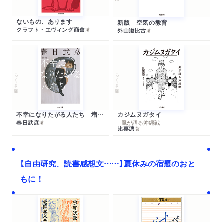
ないもの、あります
新版 空気の教育
クラフト・エヴィング商會
著
外山滋比古
著
ちくま文庫
ちくま文庫
不幸になりたがる人たち 増補新版
カジムヌガタイ
春日武彦
─風が語る沖縄戦
著
比嘉慂
著
【自由研究、読書感想文……】夏休みの宿題のおと
もに！