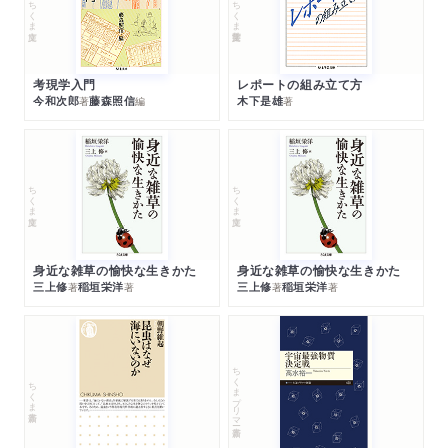
ちくま文庫
ちくま学芸文庫
考現学入門
レポートの組み立て方
今和次郎
藤森照信
木下是雄
著
編
著
ちくま文庫
ちくま文庫
身近な雑草の愉快な生きかた
身近な雑草の愉快な生きかた
三上修
稲垣栄洋
三上修
稲垣栄洋
著
著
著
著
ちくまプリマー新書
ちくま新書