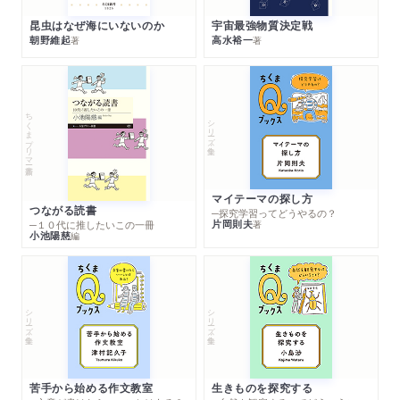
昆虫はなぜ海にいないのか
宇宙最強物質決定戦
朝野維起
高水裕一
著
著
ちくまプリマー新書
シリーズ・全集
マイテーマの探し方
つながる読書
─探究学習ってどうやるの？
片岡則夫
著
─１０代に推したいこの一冊
小池陽慈
編
シリーズ・全集
シリーズ・全集
苦手から始める作文教室
生きものを探究する