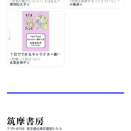
─文章が書けたらいいことはある？
─自然を観察するってどういうこと？
津村記久子
小島渉
著
著
シリーズ・全集
７日でできるキャラクター創作入門
─想像って役立つの？
名取佐和子
著
〒111-8755
東京都台東区蔵前2-5-3