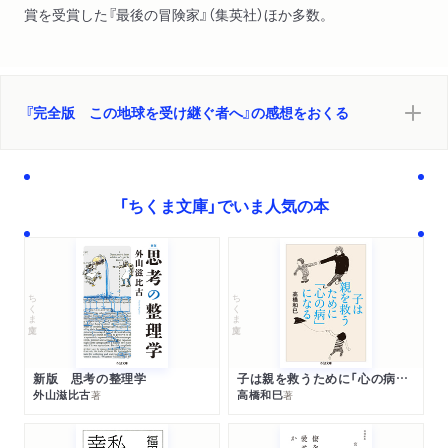
賞を受賞した『最後の冒険家』（集英社）ほか多数。
『完全版 この地球を受け継ぐ者へ』の感想をおくる
「ちくま文庫」でいま人気の本
ちくま文庫
ちくま文庫
新版 思考の整理学
子は親を救うために「心の病」になる
外山滋比古
高橋和巳
著
著