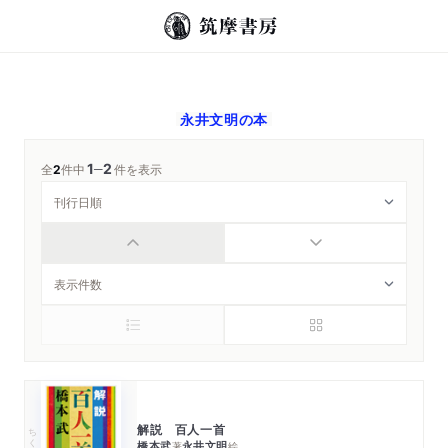
永井文明
の本
1
2
─
全
2
件中
件を表示
解説 百人一首
ちくま学芸文庫
橋本武
永井文明
著
絵