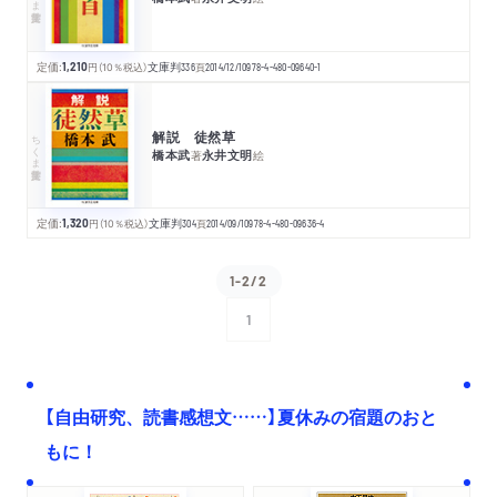
定価:
1,210
円
（10％税込）
文庫判
336
頁
2014/12/10
978-4-480-09640-1
解説 徒然草
ちくま学芸文庫
橋本武
永井文明
著
絵
定価:
1,320
円
（10％税込）
文庫判
304
頁
2014/09/10
978-4-480-09636-4
1-2/2
1
次へ
【自由研究、読書感想文……】夏休みの宿題のおと
もに！