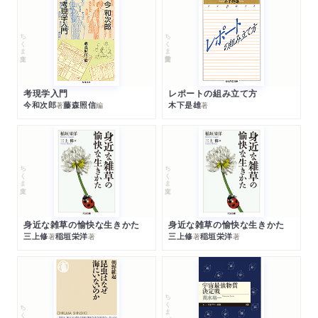
ちくま文庫
ちくま学芸文庫
考現学入門
レポートの組み立て方
今和次郎
藤森照信
木下是雄
著
編
著
ちくま文庫
ちくま文庫
身近な雑草の愉快な生きかた
身近な雑草の愉快な生きかた
三上修
稲垣栄洋
三上修
稲垣栄洋
著
著
著
著
ちくまプリマー新書
ちくま新書