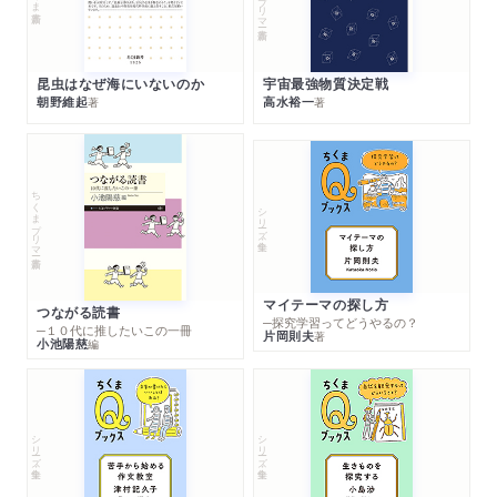
昆虫はなぜ海にいないのか
宇宙最強物質決定戦
朝野維起
高水裕一
著
著
ちくまプリマー新書
シリーズ・全集
マイテーマの探し方
つながる読書
─探究学習ってどうやるの？
─１０代に推したいこの一冊
片岡則夫
著
小池陽慈
編
シリーズ・全集
シリーズ・全集