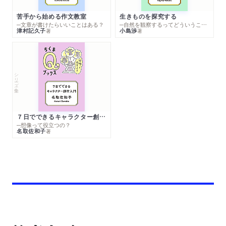
苦手から始める作文教室
生きものを探究する
─文章が書けたらいいことはある？
─自然を観察するってどういうこと？
津村記久子
小島渉
著
著
シリーズ・全集
７日でできるキャラクター創作入門
─想像って役立つの？
名取佐和子
著