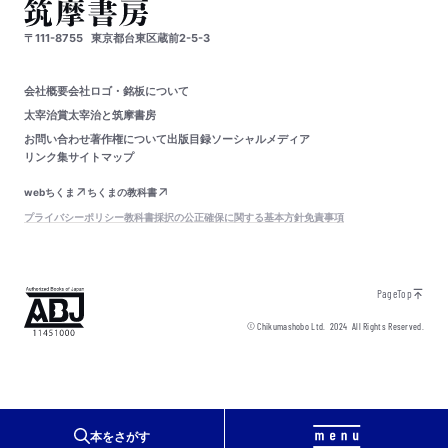
〒111-8755
東京都台東区蔵前2-5-3
会社概要
会社ロゴ・銘板について
太宰治賞
太宰治と筑摩書房
お問い合わせ
著作権について
出版目録
ソーシャルメディア
リンク集
サイトマップ
webちくま
ちくまの教科書
プライバシーポリシー
教科書採択の公正確保に関する基本方針
免責事項
PageTop
© Chikumashobo Ltd.
2024
All Rights Reserved.
本をさがす