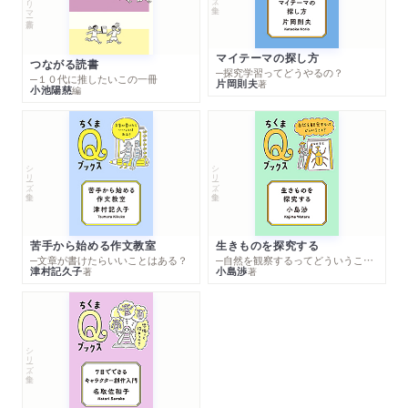
マイテーマの探し方
つながる読書
─探究学習ってどうやるの？
─１０代に推したいこの一冊
片岡則夫
著
小池陽慈
編
シリーズ・全集
シリーズ・全集
苦手から始める作文教室
生きものを探究する
─文章が書けたらいいことはある？
─自然を観察するってどういうこと？
津村記久子
小島渉
著
著
シリーズ・全集