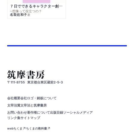
７日でできるキャラクター創作入門
─想像って役立つの？
名取佐和子
著
〒111-8755
東京都台東区蔵前2-5-3
会社概要
会社ロゴ・銘板について
太宰治賞
太宰治と筑摩書房
お問い合わせ
著作権について
出版目録
ソーシャルメディア
リンク集
サイトマップ
webちくま
ちくまの教科書