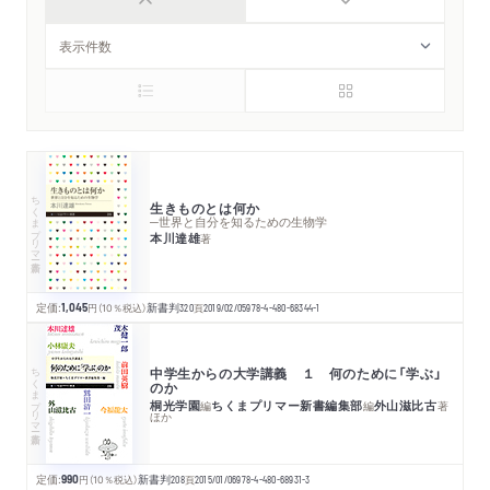
ちくまプリマー新書
生きものとは何か
─世界と自分を知るための生物学
本川達雄
著
定価:
1,045
円
（10％税込）
新書判
320
頁
2019/02/05
978-4-480-68344-1
ちくまプリマー新書
中学生からの大学講義 １ 何のために「学ぶ」
のか
桐光学園
ちくまプリマー新書編集部
外山滋比古
編
編
著
ほか
定価:
990
円
（10％税込）
新書判
208
頁
2015/01/06
978-4-480-68931-3