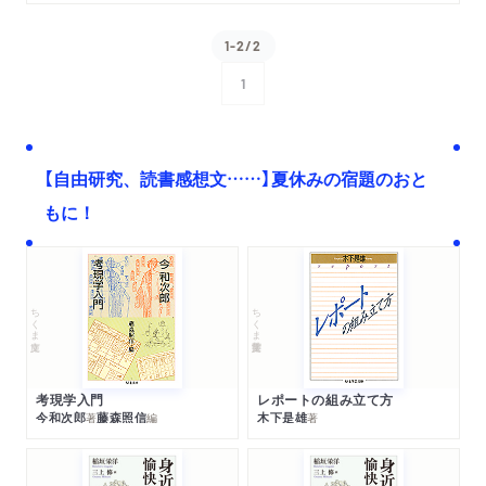
1-2/2
1
次へ
【自由研究、読書感想文……】夏休みの宿題のおと
もに！
ちくま文庫
ちくま学芸文庫
考現学入門
レポートの組み立て方
今和次郎
藤森照信
木下是雄
著
編
著