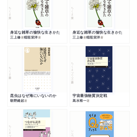
ちくま文庫
ちくま文庫
身近な雑草の愉快な生きかた
身近な雑草の愉快な生きかた
三上修
稲垣栄洋
三上修
稲垣栄洋
著
著
著
著
ちくまプリマー新書
ちくま新書
昆虫はなぜ海にいないのか
宇宙最強物質決定戦
朝野維起
高水裕一
著
著
ちくまプリマー新書
シリーズ・全集