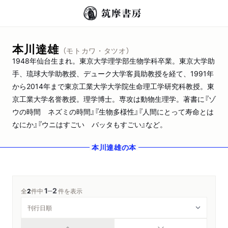
本川達雄
（モトカワ・タツオ）
1948年仙台生まれ。東京大学理学部生物学科卒業。東京大学助
手、琉球大学助教授、デューク大学客員助教授を経て、1991年
から2014年まで東京工業大学大学院生命理工学研究科教授。東
京工業大学名誉教授。理学博士。専攻は動物生理学。著書に『ゾ
ウの時間 ネズミの時間』『生物多様性』『人間にとって寿命とは
なにか』『ウニはすごい バッタもすごい』など。
本川達雄
の本
1
2
─
全
2
件中
件を表示