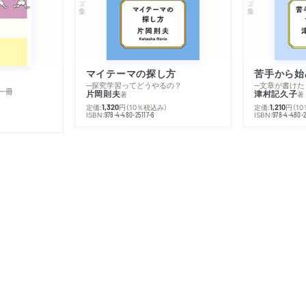
マイテーマの探し方
苦手から始
─探究学習ってどうやるの？
─文章が書けた
一冊
片岡則夫
津村記久子
著
著
定価:
円
（10％税込み）
定価:
円
（1
1,320
1,210
ISBN:
ISBN:
978-4-480-25117-6
978-4-480-2