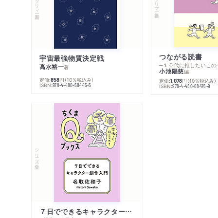
つながる読書
宇宙最強物質決定戦
─１０代に推したいこの
高水裕一
著
小池陽慈
編
定価:
円
（10％税込み）
858
定価:
円
（10％税込み）
1,078
ISBN:
978-4-480-68445-5
ISBN:
978-4-480-68476-9
シリーズ・全集
７日でできるキャラクター創作入門