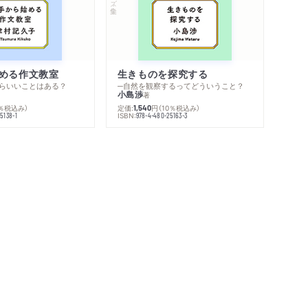
める作文教室
生きものを探究する
らいいことはある？
─自然を観察するってどういうこと？
小島渉
著
0％税込み）
定価:
円
（10％税込み）
1,540
ISBN:
5138-1
978-4-480-25163-3