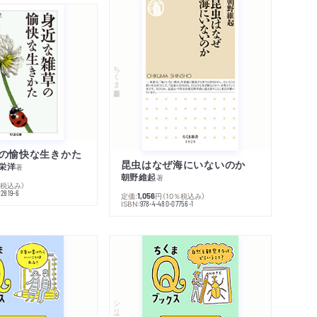
ちくま新書
の愉快な生きかた
昆虫はなぜ海にいないのか
栄洋
著
朝野維起
著
％税込み）
42819-6
定価:
円
（10％税込み）
1,056
ISBN:
978-4-480-07756-1
シリーズ・全集