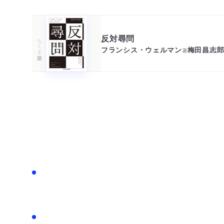
反対尋問
ちくま学芸文庫
フランシス・ウェルマン
梅田昌志
著