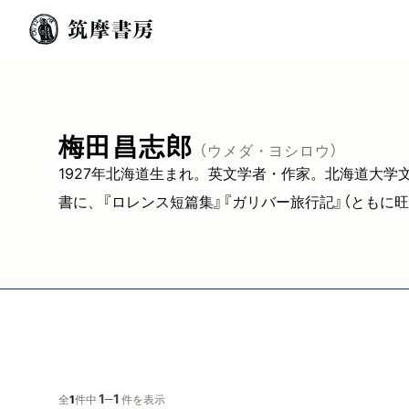
梅田昌志郎
（ウメダ・ヨシロウ）
1927年北海道生まれ。英文学者・作家。北海道大学
書に、『ロレンス短篇集』『ガリバー旅行記』（ともに
1
1
─
全
1
件中
件を表示