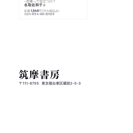
─想像って役立つの？
名取佐和子
著
定価:
円
（10％税込み）
1,540
ISBN:
978-4-480-25162-6
〒111-8755
東京都台東区蔵前2-5-3