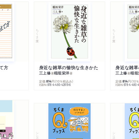
ちくま文庫
ちくま文庫
て方
身近な雑草の愉快な生きかた
身近な雑草
三上修
稲垣栄洋
三上修
稲垣
著
著
著
定価:
円
（10％税込み）
定価:
円
（10
814
814
ISBN:
ISBN:
978-4-480-42819-6
978-4-480-
シリーズ・全集
シリーズ・全集