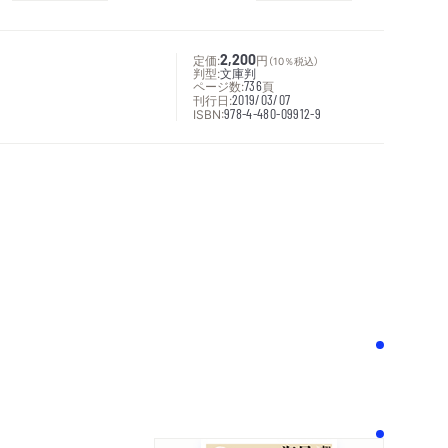
定価:
2,200
円
（10％税込）
判型:
文庫判
ページ数:
736
頁
刊行日:
2019/03/07
ISBN:
978-4-480-09912-9
次へ
！