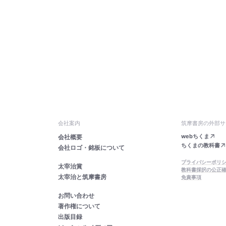
会社案内
筑摩書房の外部サ
webちくま
会社概要
ちくまの教科書
会社ロゴ・銘板について
プライバシーポリ
太宰治賞
教科書採択の公正
太宰治と筑摩書房
免責事項
お問い合わせ
著作権について
出版目録