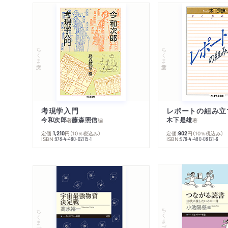
ちくま文庫
ちくま学芸文庫
考現学入門
レポートの組み立
今和次郎
藤森照信
木下是雄
著
編
著
定価:
円
（10％税込み）
定価:
円
（10％税込み）
1,210
902
ISBN:
ISBN:
978-4-480-02115-1
978-4-480-08121-6
ちくまプリマー新書
ちくまプリマー新書