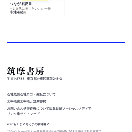
つながる読書
─１０代に推したいこの一冊
小池陽慈
編
〒111-8755
東京都台東区蔵前2-5-3
会社概要
会社ロゴ・銘板について
太宰治賞
太宰治と筑摩書房
お問い合わせ
著作権について
出版目録
ソーシャルメディア
リンク集
サイトマップ
webちくま
ちくまの教科書
プライバシーポリシー
教科書採択の公正確保に関する基本方針
免責事項