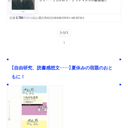
定価:
2,750
円
（10％税込）
四六判
432
頁
2019/06/27
978-4-480-83720-2
1-1/1
1
次へ
【自由研究、読書感想文……】夏休みの宿題のおと
もに！
ちくまプリマー新書