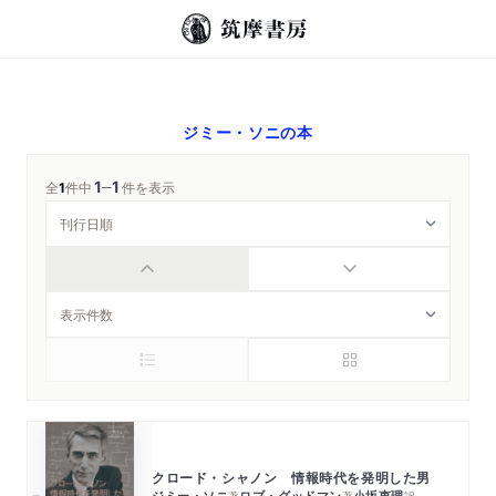
ジミー・ソニ
の本
1
1
─
全
1
件中
件を表示
クロード・シャノン 情報時代を発明した男
ジミー・ソニ
ロブ・グッドマン
小坂恵理
著
著
訳