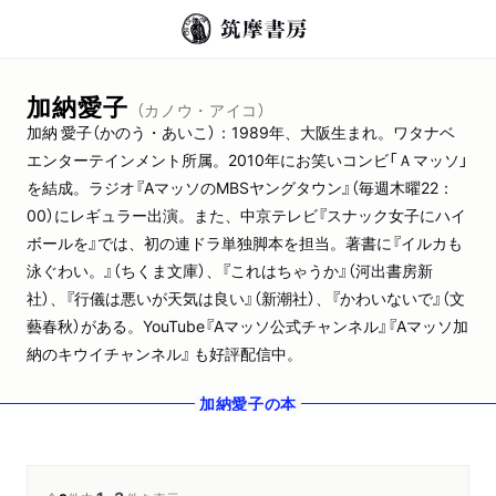
加納愛子
（カノウ・アイコ）
加納 愛子（かのう・あいこ）：1989年、大阪生まれ。ワタナベ
エンターテインメント所属。2010年にお笑いコンビ「Ａマッソ」
を結成。ラジオ『AマッソのMBSヤングタウン』（毎週木曜22：
00）にレギュラー出演。また、中京テレビ『スナック女子にハイ
ボールを』では、初の連ドラ単独脚本を担当。著書に『イルカも
泳ぐわい。』（ちくま文庫）、『これはちゃうか』（河出書房新
社）、『行儀は悪いが天気は良い』（新潮社）、『かわいないで』（文
藝春秋）がある。YouTube『Aマッソ公式チャンネル』『Aマッソ加
納のキウイチャンネル』 も好評配信中。
加納愛子
の本