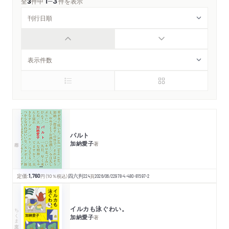
1
3
─
全
3
件中
件を表示
パルト
加納愛子
著
定価:
1,760
円
（10％税込）
四六判
224
頁
2026/06/22
978-4-480-81597-2
イルカも泳ぐわい。
ちくま文庫
加納愛子
著