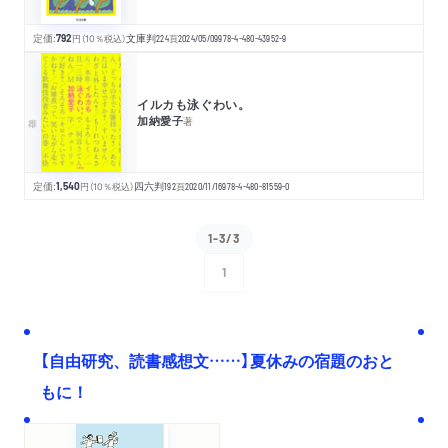
定価:
792
円
（10％税込）
文庫判
224
頁
2024/05/09
978-4-480-43952-9
イルカも泳ぐわい。
加納愛子
著
定価:
1,540
円
（10％税込）
四六判
192
頁
2020/11/16
978-4-480-81559-0
1-3/3
1
次へ
【自由研究、読書感想文……】夏休みの宿題のおと
もに！