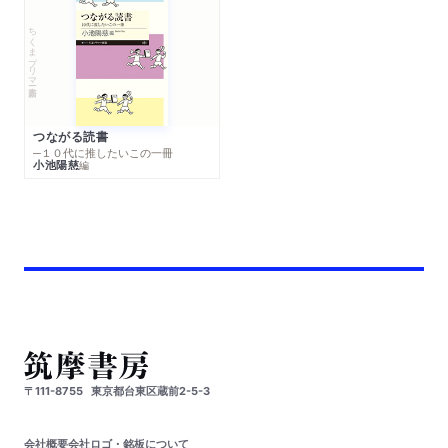
ちくまプリマー新書
つながる読書
─１０代に推したいこの一冊
小池陽慈
編
〒111-8755
東京都台東区蔵前2-5-3
会社概要
会社ロゴ・銘板について